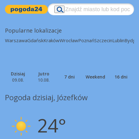
Popularne lokalizacje
Warszawa
Gdańsk
Kraków
Wrocław
Poznań
Szczecin
Lublin
Bydgo
Dzisiaj
Jutro
7 dni
Weekend
16 dni
09.08.
10.08.
Pogoda dzisiaj, Józefków
24°