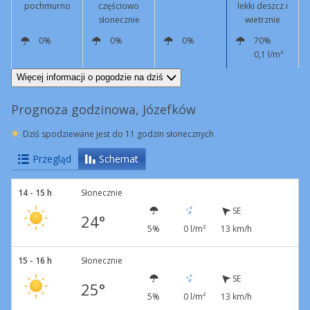
pochmurno
częściowo
lekki deszcz i
słonecznie
wietrznie
0%
0%
0%
70%
0,1 l/m²
SE
13 km/h
SE
9 km/h
SE
7 km/h
SE
8 km/h
Podmuchy
41 km/h
Więcej informacji o pogodzie na dziś
Prognoza godzinowa, Józefków
Dziś spodziewane jest do 11 godzin słonecznych
Przegląd
Schemat
14 - 15 h
Słonecznie
SE
24°
5%
0 l/m²
13 km/h
15 - 16 h
Słonecznie
SE
25°
5%
0 l/m²
13 km/h