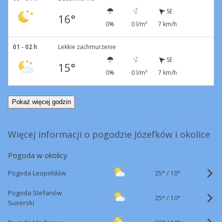
SE
16°
0%
0 l/m²
7 km/h
01 - 02 h
Lekkie zachmurzenie
SE
15°
0%
0 l/m²
7 km/h
Pokaż więcej godzin
Więcej informacji o pogodzie Józefków i okolice
Pogoda w okolicy
25°
/
Pogoda Leopoldów
10°
Pogoda Stefanów
25°
/
10°
Suserski