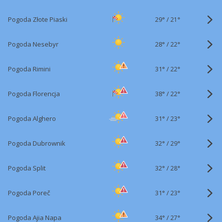
29°
/
Pogoda Złote Piaski
21°
28°
/
Pogoda Nesebyr
22°
31°
/
Pogoda Rimini
22°
38°
/
Pogoda Florencja
22°
31°
/
Pogoda Alghero
23°
32°
/
Pogoda Dubrownik
29°
32°
/
Pogoda Split
28°
31°
/
Pogoda Poreč
23°
34°
/
Pogoda Ajia Napa
27°