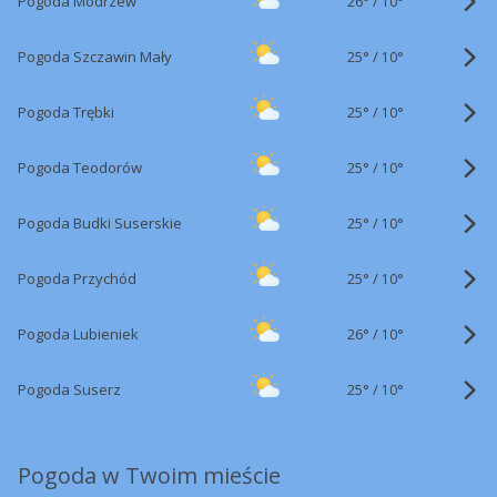
26°
/
Pogoda Modrzew
10°
25°
/
Pogoda Szczawin Mały
10°
25°
/
Pogoda Trębki
10°
25°
/
Pogoda Teodorów
10°
25°
/
Pogoda Budki Suserskie
10°
25°
/
Pogoda Przychód
10°
26°
/
Pogoda Lubieniek
10°
25°
/
Pogoda Suserz
10°
Pogoda w Twoim mieście