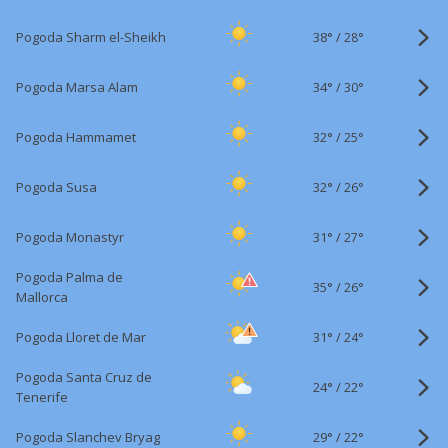
38°
/
Pogoda Sharm el-Sheikh
28°
34°
/
Pogoda Marsa Alam
30°
32°
/
Pogoda Hammamet
25°
32°
/
Pogoda Susa
26°
31°
/
Pogoda Monastyr
27°
Pogoda Palma de
35°
/
26°
Mallorca
31°
/
Pogoda Lloret de Mar
24°
Pogoda Santa Cruz de
24°
/
22°
Tenerife
29°
/
Pogoda Slanchev Bryag
22°