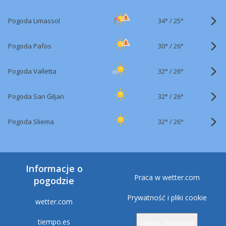
34°
/
Pogoda Limassol
25°
30°
/
Pogoda Pafos
26°
32°
/
Pogoda Valletta
26°
32°
/
Pogoda San Ġiljan
26°
32°
/
Pogoda Sliema
26°
Informacje o
Praca w wetter.com
pogodzie
Prywatność i pliki cookie
wetter.com
tiempo.es
Otwórz ustawienia