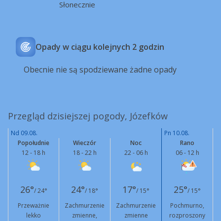
Słonecznie
Opady w ciągu kolejnych 2 godzin
Obecnie nie są spodziewane żadne opady
Przegląd dzisiejszej pogody, Józefków
Nd 09.08.
Pn 10.08.
Popołudnie
Wieczór
Noc
Rano
12 - 18 h
18 - 22 h
22 - 06 h
06 - 12 h
26°
24°
17°
25°
/ 24°
/ 18°
/ 15°
/ 15°
Przeważnie
Zachmurzenie
Zachmurzenie
Pochmurno,
lekko
zmienne,
zmienne
rozproszony