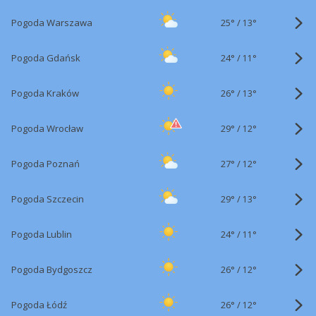
25°
/
Pogoda Warszawa
13°
24°
/
Pogoda Gdańsk
11°
26°
/
Pogoda Kraków
13°
29°
/
Pogoda Wrocław
12°
27°
/
Pogoda Poznań
12°
29°
/
Pogoda Szczecin
13°
24°
/
Pogoda Lublin
11°
26°
/
Pogoda Bydgoszcz
12°
26°
/
Pogoda Łódź
12°