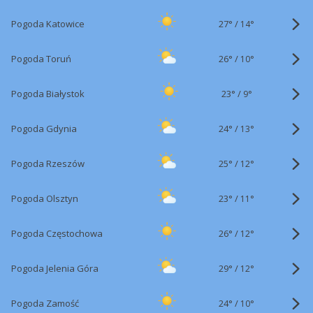
27°
/
Pogoda Katowice
14°
26°
/
Pogoda Toruń
10°
23°
/
Pogoda Białystok
9°
24°
/
Pogoda Gdynia
13°
25°
/
Pogoda Rzeszów
12°
23°
/
Pogoda Olsztyn
11°
26°
/
Pogoda Częstochowa
12°
29°
/
Pogoda Jelenia Góra
12°
24°
/
Pogoda Zamość
10°