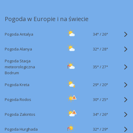
Pogoda w Europie i na świecie
34°
/
Pogoda Antalya
26°
32°
/
Pogoda Alanya
28°
Pogoda Stacja
35°
/
meteorologiczna
27°
Bodrum
29°
/
Pogoda Kreta
20°
30°
/
Pogoda Rodos
25°
34°
/
Pogoda Zakintos
26°
32°
/
Pogoda Hurghada
29°