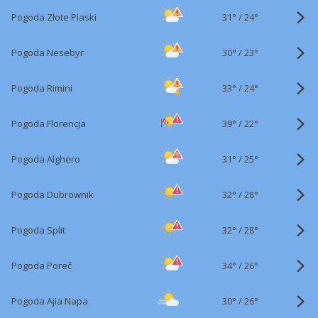
31°
/
Pogoda Złote Piaski
24°
30°
/
Pogoda Nesebyr
23°
33°
/
Pogoda Rimini
24°
39°
/
Pogoda Florencja
22°
31°
/
Pogoda Alghero
25°
32°
/
Pogoda Dubrownik
28°
32°
/
Pogoda Split
28°
34°
/
Pogoda Poreč
26°
30°
/
Pogoda Ajia Napa
26°