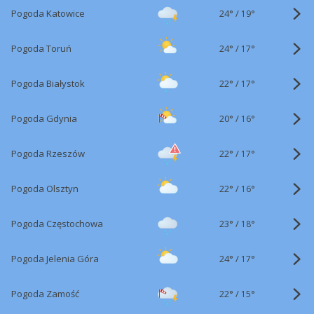
24°
/
Pogoda Katowice
19°
24°
/
Pogoda Toruń
17°
22°
/
Pogoda Białystok
17°
20°
/
Pogoda Gdynia
16°
22°
/
Pogoda Rzeszów
17°
22°
/
Pogoda Olsztyn
16°
23°
/
Pogoda Częstochowa
18°
24°
/
Pogoda Jelenia Góra
17°
22°
/
Pogoda Zamość
15°