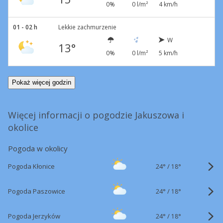
0%
0 l/m²
4 km/h
01 - 02 h
Lekkie zachmurzenie
W
13°
0%
0 l/m²
5 km/h
Pokaż więcej godzin
Więcej informacji o pogodzie Jakuszowa i
okolice
Pogoda w okolicy
24°
/
Pogoda Kłonice
18°
24°
/
Pogoda Paszowice
18°
24°
/
Pogoda Jerzyków
18°