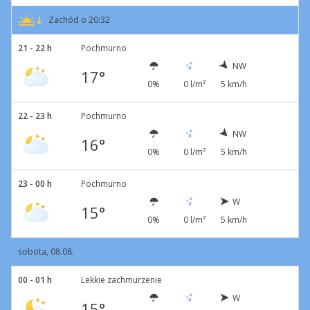
Zachód o 20:32
21 - 22 h
Pochmurno
NW
17°
0%
0 l/m²
5 km/h
22 - 23 h
Pochmurno
NW
16°
0%
0 l/m²
5 km/h
23 - 00 h
Pochmurno
W
15°
0%
0 l/m²
5 km/h
sobota, 08.08.
00 - 01 h
Lekkie zachmurzenie
W
15°