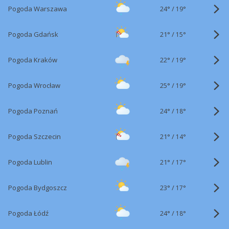
24°
/
Pogoda Warszawa
19°
21°
/
Pogoda Gdańsk
15°
22°
/
Pogoda Kraków
19°
25°
/
Pogoda Wrocław
19°
24°
/
Pogoda Poznań
18°
21°
/
Pogoda Szczecin
14°
21°
/
Pogoda Lublin
17°
23°
/
Pogoda Bydgoszcz
17°
24°
/
Pogoda Łódź
18°