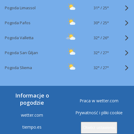
31°
/
Pogoda Limassol
25°
30°
/
Pogoda Pafos
25°
32°
/
Pogoda Valletta
26°
32°
/
Pogoda San Ġiljan
27°
32°
/
Pogoda Sliema
27°
Informacje o
Praca w wetter.com
pogodzie
Prywatność i pliki cookie
wetter.com
tiempo.es
Otwórz ustawienia