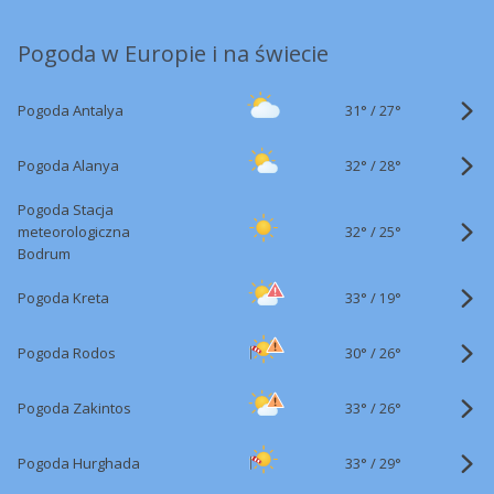
Pogoda w Europie i na świecie
31°
/
Pogoda Antalya
27°
32°
/
Pogoda Alanya
28°
Pogoda Stacja
32°
/
meteorologiczna
25°
Bodrum
33°
/
Pogoda Kreta
19°
30°
/
Pogoda Rodos
26°
33°
/
Pogoda Zakintos
26°
33°
/
Pogoda Hurghada
29°