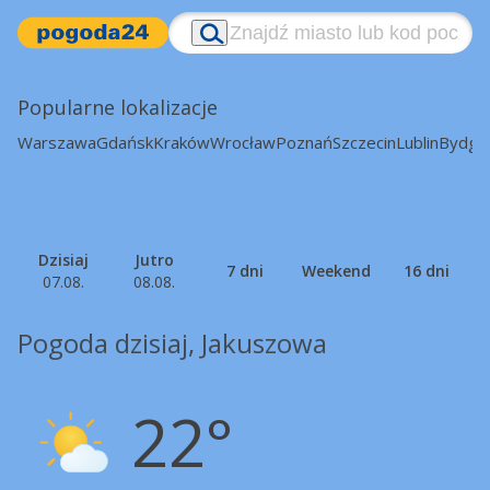
Popularne lokalizacje
Warszawa
Gdańsk
Kraków
Wrocław
Poznań
Szczecin
Lublin
Bydgo
Dzisiaj
Jutro
7 dni
Weekend
16 dni
07.08.
08.08.
Pogoda dzisiaj, Jakuszowa
22°