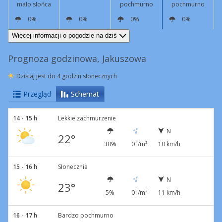
mało słońca
pochmurno
pochmurno
0%
0%
0%
0%
N
10 km/h
N
8 km/h
W
5 km/h
N
5 km/h
Więcej informacji o pogodzie na dziś
Prognoza godzinowa, Jakuszowa
Dzisiaj jest do 4 godzin słonecznych
Przegląd
Schemat
14 - 15 h
Lekkie zachmurzenie
N
22°
30%
0 l/m²
10 km/h
15 - 16 h
Słonecznie
N
23°
5%
0 l/m²
11 km/h
16 - 17 h
Bardzo pochmurno