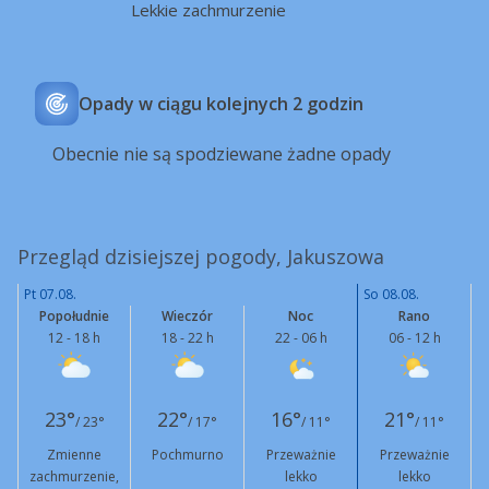
Lekkie zachmurzenie
Opady w ciągu kolejnych 2 godzin
Obecnie nie są spodziewane żadne opady
Przegląd dzisiejszej pogody, Jakuszowa
Pt 07.08.
So 08.08.
Popołudnie
Wieczór
Noc
Rano
12 - 18 h
18 - 22 h
22 - 06 h
06 - 12 h
23°
22°
16°
21°
/ 23°
/ 17°
/ 11°
/ 11°
Zmienne
Pochmurno
Przeważnie
Przeważnie
zachmurzenie,
lekko
lekko