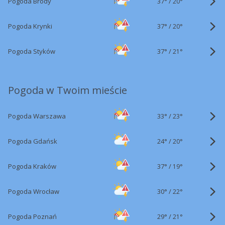
37°
/
Pogoda Brody
20°
37°
/
Pogoda Krynki
20°
37°
/
Pogoda Styków
21°
Pogoda w Twoim mieście
33°
/
Pogoda Warszawa
23°
24°
/
Pogoda Gdańsk
20°
37°
/
Pogoda Kraków
19°
30°
/
Pogoda Wrocław
22°
29°
/
Pogoda Poznań
21°