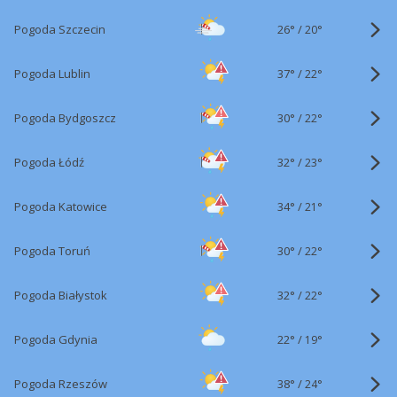
26°
/
Pogoda Szczecin
20°
37°
/
Pogoda Lublin
22°
30°
/
Pogoda Bydgoszcz
22°
32°
/
Pogoda Łódź
23°
34°
/
Pogoda Katowice
21°
30°
/
Pogoda Toruń
22°
32°
/
Pogoda Białystok
22°
22°
/
Pogoda Gdynia
19°
38°
/
Pogoda Rzeszów
24°