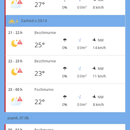
27°
0%
0 l/m²
8 km/h
Zachód o 20:14
21 - 22 h
Bezchmurnie
NW
25°
0%
0 l/m²
14 km/h
22 - 23 h
Bezchmurnie
NW
23°
0%
0 l/m²
11 km/h
23 - 00 h
Pochmurno
NW
22°
0%
0 l/m²
8 km/h
piątek, 07.08.
00 - 01 h
Pochmurno