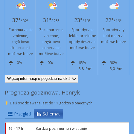
37°
31°
23°
22°
/ 32°
/ 25°
/ 19°
/ 19°
Zachmurzenie
Zachmurzenie
Sporadyczne
Sporadyczny
zmienne,
zmienne,
lekkie przelotne
lekki deszcz i
częściowo
częściowo
opady deszczu i
możliwe burze
słonecznie i
słonecznie i
możliwe burze
możliwe burze
możliwe burze
0%
0%
65%
90%
3,8 l/m²
3,0 l/m²
S
8 km/h
Podmuchy
55 km/h
N
9 km/h
NW
7 km/h
NW
5 km/h
Więcej informacji o pogodzie na dziś
Prognoza godzinowa, Henryk
Dziś spodziewane jest do 11 godzin słonecznych
Przegląd
Schemat
16 - 17 h
Bardzo pochmurno i wietrznie