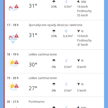
NW
31°
30%
0 l/m²
18 km/h
Podmuchy
55 km/h
17 - 18 h
Sporadyczne opady deszczu i wietrznie
N
31°
30%
0,4 l/m²
10 km/h
Podmuchy
47 km/h
18 - 19 h
Lekkie zachmurzenie
N
30°
0%
0 l/m²
8 km/h
19 - 20 h
Lekkie zachmurzenie
N
27°
0%
0 l/m²
5 km/h
20 - 21 h
Pochmurno
NW