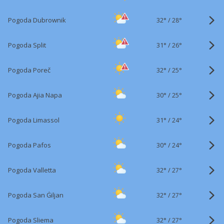
32°
/
Pogoda Dubrownik
28°
31°
/
Pogoda Split
26°
32°
/
Pogoda Poreč
25°
30°
/
Pogoda Ajia Napa
25°
31°
/
Pogoda Limassol
24°
30°
/
Pogoda Pafos
24°
32°
/
Pogoda Valletta
27°
32°
/
Pogoda San Ġiljan
27°
32°
/
Pogoda Sliema
27°