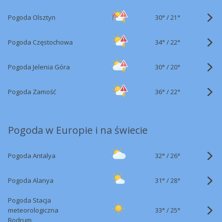
30°
/
Pogoda Olsztyn
21°
34°
/
Pogoda Częstochowa
22°
30°
/
Pogoda Jelenia Góra
20°
36°
/
Pogoda Zamość
22°
Pogoda w Europie i na świecie
32°
/
Pogoda Antalya
26°
31°
/
Pogoda Alanya
28°
Pogoda Stacja
33°
/
meteorologiczna
25°
Bodrum