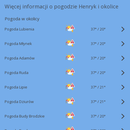
Więcej informacji o pogodzie Henryk i okolice
Pogoda w okolicy
37°
/
Pogoda Lubienia
20°
37°
/
Pogoda Młynek
20°
37°
/
Pogoda Adamów
20°
37°
/
Pogoda Ruda
20°
37°
/
Pogoda Lipie
21°
37°
/
Pogoda Dziurów
21°
37°
/
Pogoda Budy Brodzkie
20°