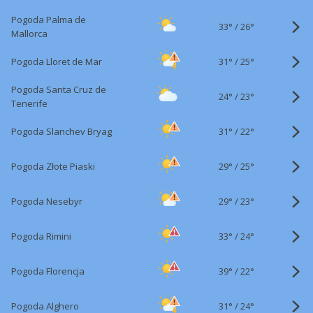
Pogoda Palma de
33°
/
26°
Mallorca
31°
/
Pogoda Lloret de Mar
25°
Pogoda Santa Cruz de
24°
/
23°
Tenerife
31°
/
Pogoda Slanchev Bryag
22°
29°
/
Pogoda Złote Piaski
25°
29°
/
Pogoda Nesebyr
23°
33°
/
Pogoda Rimini
24°
39°
/
Pogoda Florencja
22°
31°
/
Pogoda Alghero
24°