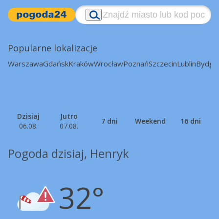
Popularne lokalizacje
Warszawa
Gdańsk
Kraków
Wrocław
Poznań
Szczecin
Lublin
Bydgo
Dzisiaj
Jutro
7 dni
Weekend
16 dni
06.08.
07.08.
Pogoda dzisiaj, Henryk
32°