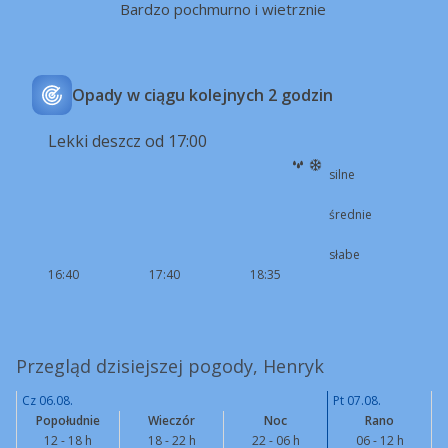
Bardzo pochmurno i wietrznie
Opady w ciągu kolejnych 2 godzin
Lekki deszcz od 17:00
silne
średnie
słabe
16:40
17:40
18:35
Przegląd dzisiejszej pogody, Henryk
Cz 06.08.
Pt 07.08.
Popołudnie
Wieczór
Noc
Rano
12 - 18 h
18 - 22 h
22 - 06 h
06 - 12 h