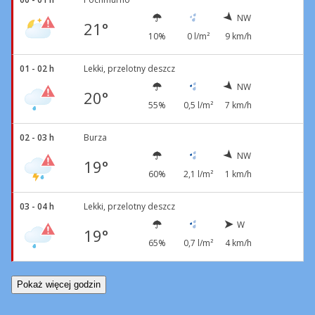
NW
21°
10%
0 l/m²
9 km/h
01 - 02 h
Lekki, przelotny deszcz
NW
20°
55%
0,5 l/m²
7 km/h
02 - 03 h
Burza
NW
19°
60%
2,1 l/m²
1 km/h
03 - 04 h
Lekki, przelotny deszcz
W
19°
65%
0,7 l/m²
4 km/h
Pokaż więcej godzin