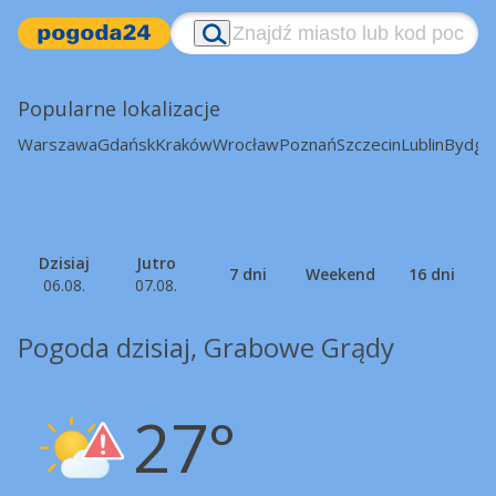
Popularne lokalizacje
Warszawa
Gdańsk
Kraków
Wrocław
Poznań
Szczecin
Lublin
Bydgo
Dzisiaj
Jutro
7 dni
Weekend
16 dni
06.08.
07.08.
Pogoda dzisiaj, Grabowe Grądy
27°