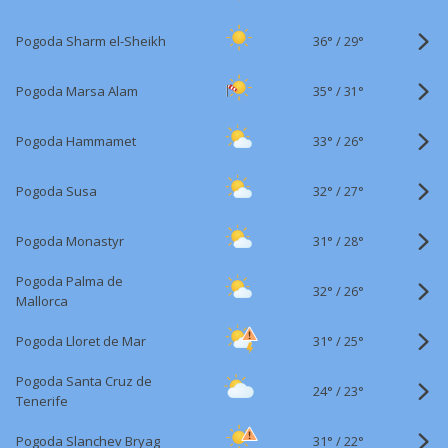
36°
/
Pogoda Sharm el-Sheikh
29°
35°
/
Pogoda Marsa Alam
31°
33°
/
Pogoda Hammamet
26°
32°
/
Pogoda Susa
27°
31°
/
Pogoda Monastyr
28°
Pogoda Palma de
32°
/
26°
Mallorca
31°
/
Pogoda Lloret de Mar
25°
Pogoda Santa Cruz de
24°
/
23°
Tenerife
31°
/
Pogoda Slanchev Bryag
22°