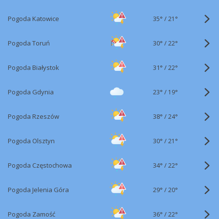
35°
/
Pogoda Katowice
21°
30°
/
Pogoda Toruń
22°
31°
/
Pogoda Białystok
22°
23°
/
Pogoda Gdynia
19°
38°
/
Pogoda Rzeszów
24°
30°
/
Pogoda Olsztyn
21°
34°
/
Pogoda Częstochowa
22°
29°
/
Pogoda Jelenia Góra
20°
36°
/
Pogoda Zamość
22°