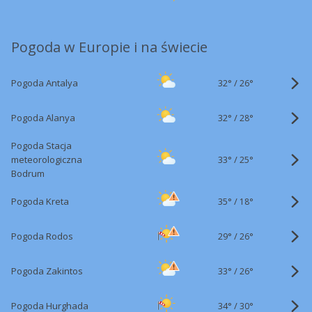
Pogoda w Europie i na świecie
32°
/
Pogoda Antalya
26°
32°
/
Pogoda Alanya
28°
Pogoda Stacja
33°
/
meteorologiczna
25°
Bodrum
35°
/
Pogoda Kreta
18°
29°
/
Pogoda Rodos
26°
33°
/
Pogoda Zakintos
26°
34°
/
Pogoda Hurghada
30°