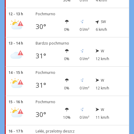
30%
0 l/m²
4 km/h
12 - 13 h
Pochmurno
SW
30°
0%
0 l/m²
6 km/h
13 - 14 h
Bardzo pochmurno
W
31°
0%
0 l/m²
12 km/h
14 - 15 h
Pochmurno
W
31°
0%
0 l/m²
12 km/h
15 - 16 h
Pochmurno
W
30°
10%
0 l/m²
11 km/h
16 - 17 h
Lekki, przelotny deszcz