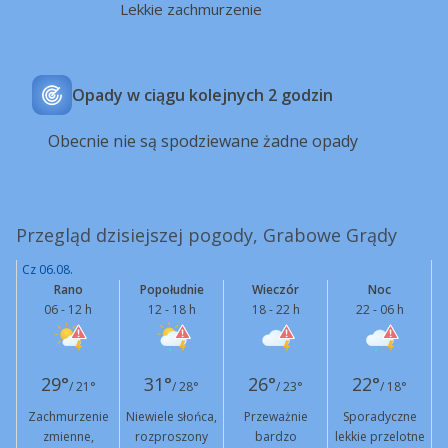
Lekkie zachmurzenie
Opady w ciągu kolejnych 2 godzin
Obecnie nie są spodziewane żadne opady
Przegląd dzisiejszej pogody, Grabowe Grądy
Cz 06.08.
Rano
Popołudnie
Wieczór
Noc
06 - 12 h
12 - 18 h
18 - 22 h
22 - 06 h
29°
31°
26°
22°
/ 21°
/ 28°
/ 23°
/ 18°
Zachmurzenie
Niewiele słońca,
Przeważnie
Sporadyczne
zmienne,
rozproszony
bardzo
lekkie przelotne