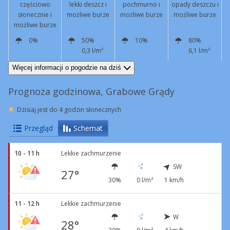
częściowo
lekki deszcz i
pochmurno i
opady deszczu i
słonecznie i
możliwe burze
możliwe burze
możliwe burze
możliwe burze
0%
50%
10%
80%
0,3 l/m²
6,1 l/m²
N
4 km/h
W
10 km/h
W
4 km/h
NW
7 km/h
Więcej informacji o pogodzie na dziś
Prognoza godzinowa, Grabowe Grądy
Dzisiaj jest do 4 godzin słonecznych
Przegląd
Schemat
10 - 11 h
Lekkie zachmurzenie
SW
27°
30%
0 l/m²
1 km/h
11 - 12 h
Lekkie zachmurzenie
W
28°