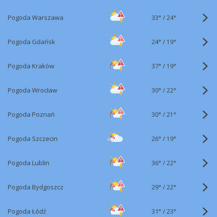
33°
/
Pogoda Warszawa
24°
24°
/
Pogoda Gdańsk
19°
37°
/
Pogoda Kraków
19°
30°
/
Pogoda Wrocław
22°
30°
/
Pogoda Poznań
21°
26°
/
Pogoda Szczecin
19°
36°
/
Pogoda Lublin
22°
29°
/
Pogoda Bydgoszcz
22°
31°
/
Pogoda Łódź
23°