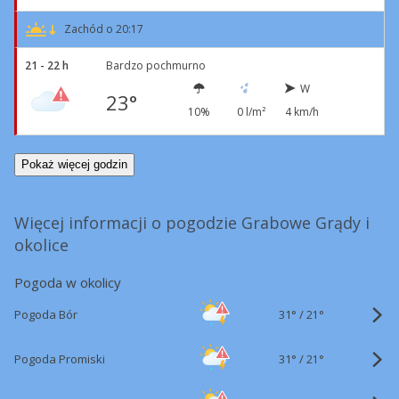
Zachód o 20:17
21 - 22 h
Bardzo pochmurno
W
23°
10%
0 l/m²
4 km/h
Pokaż więcej godzin
Więcej informacji o pogodzie Grabowe Grądy i
okolice
Pogoda w okolicy
31°
/
Pogoda Bór
21°
31°
/
Pogoda Promiski
21°