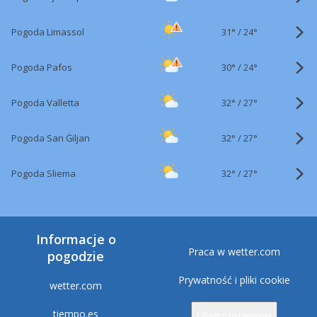
31°
/
Pogoda Limassol
24°
30°
/
Pogoda Pafos
24°
32°
/
Pogoda Valletta
27°
32°
/
Pogoda San Ġiljan
27°
32°
/
Pogoda Sliema
27°
Informacje o
Praca w wetter.com
pogodzie
Prywatność i pliki cookie
wetter.com
tiempo.es
Otwórz ustawienia