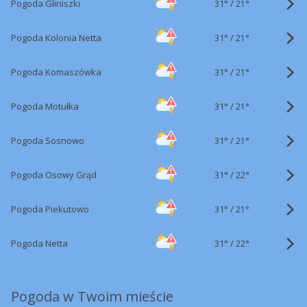
31°
/
Pogoda Gliniszki
21°
31°
/
Pogoda Kolonia Netta
21°
31°
/
Pogoda Komaszówka
21°
31°
/
Pogoda Motułka
21°
31°
/
Pogoda Sosnowo
21°
31°
/
Pogoda Osowy Grąd
22°
31°
/
Pogoda Piekutowo
21°
31°
/
Pogoda Netta
22°
Pogoda w Twoim mieście