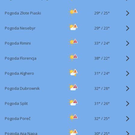
29°
/
Pogoda Złote Piaski
25°
29°
/
Pogoda Nesebyr
23°
33°
/
Pogoda Rimini
24°
38°
/
Pogoda Florencja
22°
31°
/
Pogoda Alghero
24°
32°
/
Pogoda Dubrownik
28°
31°
/
Pogoda Split
26°
32°
/
Pogoda Poreč
25°
30°
/
Pogoda Ajia Napa
25°