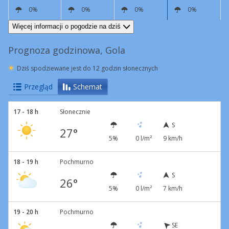
0%
0%
0%
0%
S
11 km/h
SE
5 km/h
S
7 km/h
SW
7 km/h
Więcej informacji o pogodzie na dziś
Prognoza godzinowa, Gola
Dziś spodziewane jest do 12 godzin słonecznych
Przegląd
Schemat
17 - 18 h
Słonecznie
S
27°
5%
0 l/m²
9 km/h
18 - 19 h
Pochmurno
S
26°
5%
0 l/m²
7 km/h
19 - 20 h
Pochmurno
SE