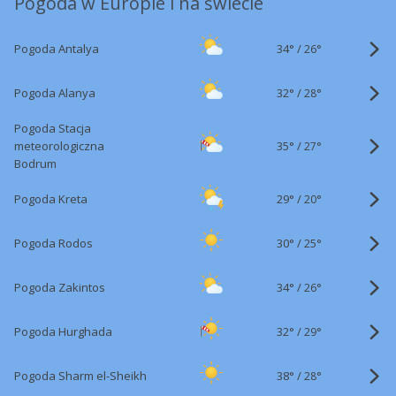
Pogoda w Europie i na świecie
34°
/
Pogoda Antalya
26°
32°
/
Pogoda Alanya
28°
Pogoda Stacja
35°
/
meteorologiczna
27°
Bodrum
29°
/
Pogoda Kreta
20°
30°
/
Pogoda Rodos
25°
34°
/
Pogoda Zakintos
26°
32°
/
Pogoda Hurghada
29°
38°
/
Pogoda Sharm el-Sheikh
28°