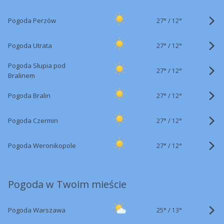
27°
/
Pogoda Perzów
12°
27°
/
Pogoda Utrata
12°
Pogoda Słupia pod
27°
/
12°
Bralinem
27°
/
Pogoda Bralin
12°
27°
/
Pogoda Czermin
12°
27°
/
Pogoda Weronikopole
12°
Pogoda w Twoim mieście
25°
/
Pogoda Warszawa
13°