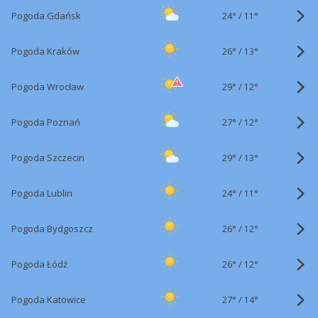
24°
/
Pogoda Gdańsk
11°
26°
/
Pogoda Kraków
13°
29°
/
Pogoda Wrocław
12°
27°
/
Pogoda Poznań
12°
29°
/
Pogoda Szczecin
13°
24°
/
Pogoda Lublin
11°
26°
/
Pogoda Bydgoszcz
12°
26°
/
Pogoda Łódź
12°
27°
/
Pogoda Katowice
14°