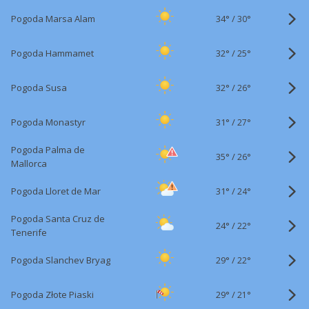
34°
/
Pogoda Marsa Alam
30°
32°
/
Pogoda Hammamet
25°
32°
/
Pogoda Susa
26°
31°
/
Pogoda Monastyr
27°
Pogoda Palma de
35°
/
26°
Mallorca
31°
/
Pogoda Lloret de Mar
24°
Pogoda Santa Cruz de
24°
/
22°
Tenerife
29°
/
Pogoda Slanchev Bryag
22°
29°
/
Pogoda Złote Piaski
21°