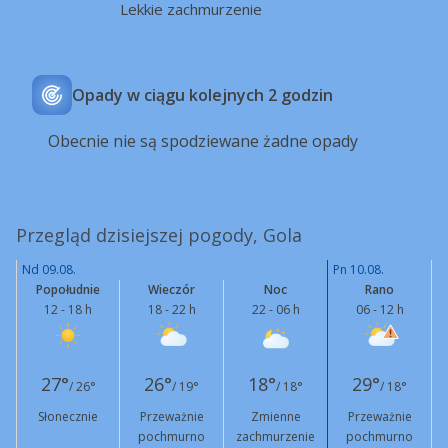
Lekkie zachmurzenie
Opady w ciągu kolejnych 2 godzin
Obecnie nie są spodziewane żadne opady
Przegląd dzisiejszej pogody, Gola
Nd 09.08.
Pn 10.08.
Popołudnie
Wieczór
Noc
Rano
12 - 18 h
18 - 22 h
22 - 06 h
06 - 12 h
27°
26°
18°
29°
/ 26°
/ 19°
/ 18°
/ 18°
Słonecznie
Przeważnie
Zmienne
Przeważnie
pochmurno
zachmurzenie
pochmurno