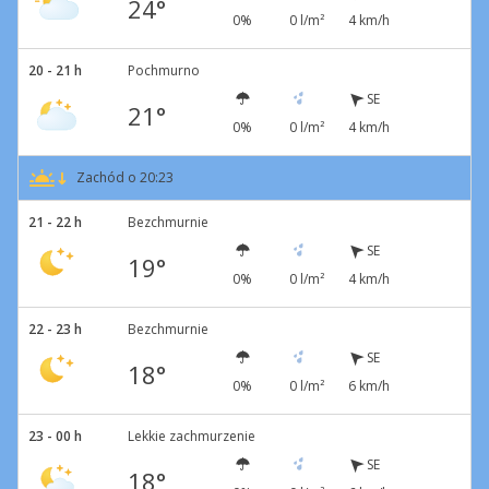
24°
0%
0 l/m²
4 km/h
20 - 21 h
Pochmurno
SE
21°
0%
0 l/m²
4 km/h
Zachód o 20:23
21 - 22 h
Bezchmurnie
SE
19°
0%
0 l/m²
4 km/h
22 - 23 h
Bezchmurnie
SE
18°
0%
0 l/m²
6 km/h
23 - 00 h
Lekkie zachmurzenie
SE
18°