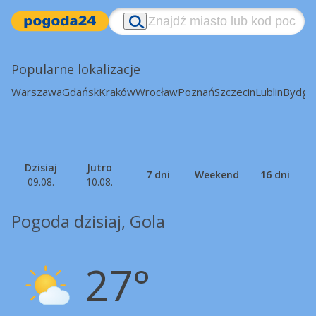
Popularne lokalizacje
Warszawa
Gdańsk
Kraków
Wrocław
Poznań
Szczecin
Lublin
Bydgo
Dzisiaj
Jutro
7 dni
Weekend
16 dni
09.08.
10.08.
Pogoda dzisiaj, Gola
27°