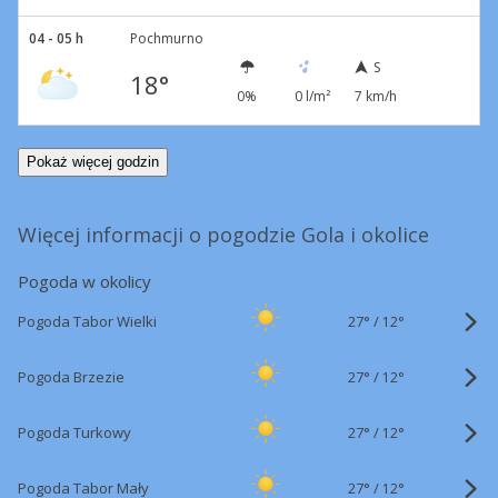
04 - 05 h
Pochmurno
S
18°
0%
0 l/m²
7 km/h
Pokaż więcej godzin
Więcej informacji o pogodzie Gola i okolice
Pogoda w okolicy
27°
/
Pogoda Tabor Wielki
12°
27°
/
Pogoda Brzezie
12°
27°
/
Pogoda Turkowy
12°
27°
/
Pogoda Tabor Mały
12°