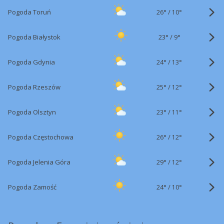
26°
/
Pogoda Toruń
10°
23°
/
Pogoda Białystok
9°
24°
/
Pogoda Gdynia
13°
25°
/
Pogoda Rzeszów
12°
23°
/
Pogoda Olsztyn
11°
26°
/
Pogoda Częstochowa
12°
29°
/
Pogoda Jelenia Góra
12°
24°
/
Pogoda Zamość
10°