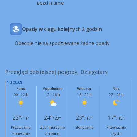
Bezchmurnie
Opady w ciągu kolejnych 2 godzin
Obecnie nie są spodziewane żadne opady
Przegląd dzisiejszej pogody, Dziegciary
Nd 09.08.
Rano
Popołudnie
Wieczór
Noc
06 - 12 h
12 - 18 h
18 - 22 h
22 - 06 h
22°
24°
23°
17°
/ 11°
/ 23°
/ 17°
/ 15°
Przeważnie
Zachmurzenie
Słonecznie
Przeważnie
słonecznie
zmienne,
czysto