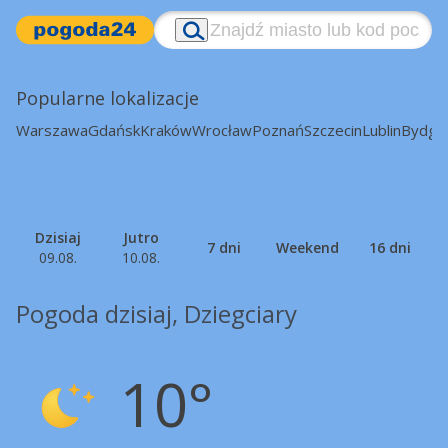
Popularne lokalizacje
Warszawa
Gdańsk
Kraków
Wrocław
Poznań
Szczecin
Lublin
Bydgo
Dzisiaj
Jutro
7 dni
Weekend
16 dni
09.08.
10.08.
Pogoda dzisiaj, Dziegciary
10°