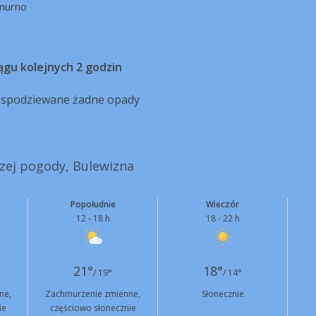
murno
ągu kolejnych 2 godzin
ą spodziewane żadne opady
szej pogody, Bulewizna
Popołudnie
Wieczór
12 - 18 h
18 - 22 h
21°
18°
/ 19°
/ 14°
ne,
Zachmurzenie zmienne,
Słonecznie
ie
częściowo słonecznie