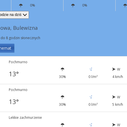
0%
0%
W
17 km/h
NW
8 km/h
odzie na dziś
owa, Bulewizna
 do 8 godzin słonecznych
hemat
Pochmurno
W
13°
30%
0 l/m²
4 km/h
Pochmurno
W
13°
30%
0 l/m²
5 km/h
Lekkie zachmurzenie
W