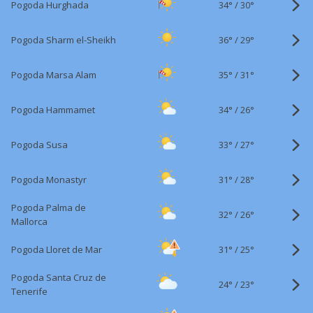
34°
/
Pogoda Hurghada
30°
36°
/
Pogoda Sharm el-Sheikh
29°
35°
/
Pogoda Marsa Alam
31°
34°
/
Pogoda Hammamet
26°
33°
/
Pogoda Susa
27°
31°
/
Pogoda Monastyr
28°
Pogoda Palma de
32°
/
26°
Mallorca
31°
/
Pogoda Lloret de Mar
25°
Pogoda Santa Cruz de
24°
/
23°
Tenerife