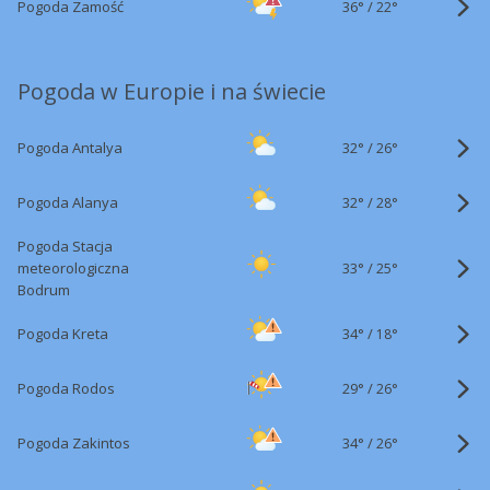
36°
/
Pogoda Zamość
22°
Pogoda w Europie i na świecie
32°
/
Pogoda Antalya
26°
32°
/
Pogoda Alanya
28°
Pogoda Stacja
33°
/
meteorologiczna
25°
Bodrum
34°
/
Pogoda Kreta
18°
29°
/
Pogoda Rodos
26°
34°
/
Pogoda Zakintos
26°