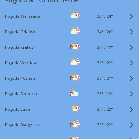
Pogoda w Twoim mieście
33°
/
Pogoda Warszawa
24°
24°
/
Pogoda Gdańsk
20°
37°
/
Pogoda Kraków
19°
31°
/
Pogoda Wrocław
22°
30°
/
Pogoda Poznań
21°
26°
/
Pogoda Szczecin
19°
37°
/
Pogoda Lublin
22°
30°
/
Pogoda Bydgoszcz
22°