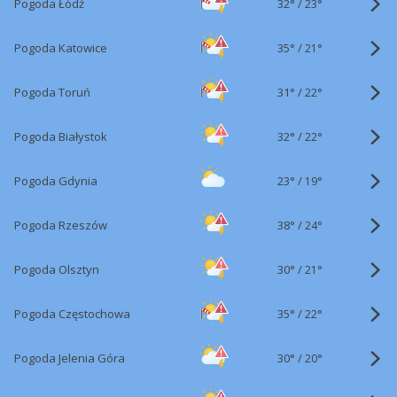
32°
/
Pogoda Łódź
23°
35°
/
Pogoda Katowice
21°
31°
/
Pogoda Toruń
22°
32°
/
Pogoda Białystok
22°
23°
/
Pogoda Gdynia
19°
38°
/
Pogoda Rzeszów
24°
30°
/
Pogoda Olsztyn
21°
35°
/
Pogoda Częstochowa
22°
30°
/
Pogoda Jelenia Góra
20°