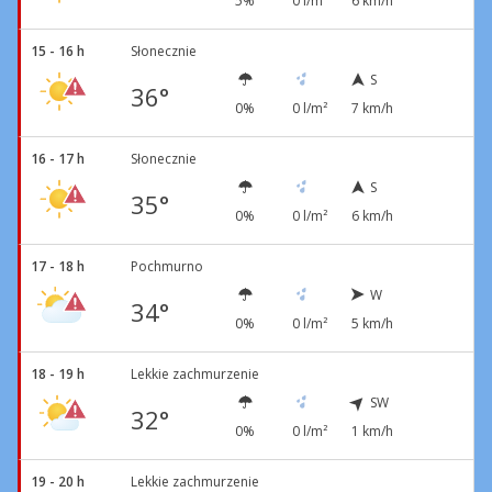
5%
0 l/m²
6 km/h
15 - 16 h
Słonecznie
S
36°
0%
0 l/m²
7 km/h
16 - 17 h
Słonecznie
S
35°
0%
0 l/m²
6 km/h
17 - 18 h
Pochmurno
W
34°
0%
0 l/m²
5 km/h
18 - 19 h
Lekkie zachmurzenie
SW
32°
0%
0 l/m²
1 km/h
19 - 20 h
Lekkie zachmurzenie