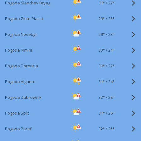
31°
/
Pogoda Slanchev Bryag
22°
29°
/
Pogoda Złote Piaski
25°
29°
/
Pogoda Nesebyr
23°
33°
/
Pogoda Rimini
24°
39°
/
Pogoda Florencja
22°
31°
/
Pogoda Alghero
24°
32°
/
Pogoda Dubrownik
28°
31°
/
Pogoda Split
26°
32°
/
Pogoda Poreč
25°