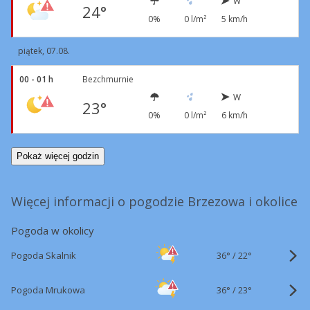
W
24°
0%
0 l/m²
5 km/h
piątek, 07.08.
00 - 01 h
Bezchmurnie
W
23°
0%
0 l/m²
6 km/h
Pokaż więcej godzin
Więcej informacji o pogodzie Brzezowa i okolice
Pogoda w okolicy
36°
/
Pogoda Skalnik
22°
36°
/
Pogoda Mrukowa
23°