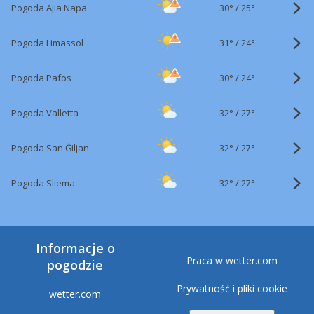
30°
/
Pogoda Ajia Napa
25°
31°
/
Pogoda Limassol
24°
30°
/
Pogoda Pafos
24°
32°
/
Pogoda Valletta
27°
32°
/
Pogoda San Ġiljan
27°
32°
/
Pogoda Sliema
27°
Informacje o
Praca w wetter.com
pogodzie
Prywatność i pliki cookie
wetter.com