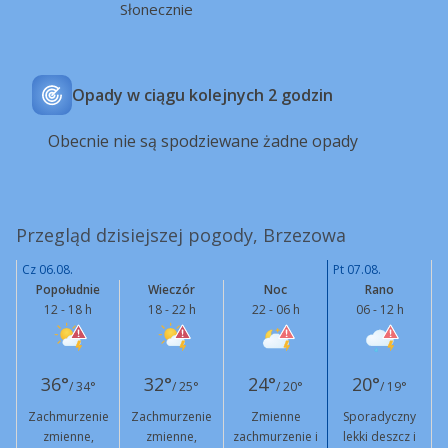
Słonecznie
Opady w ciągu kolejnych 2 godzin
Obecnie nie są spodziewane żadne opady
Przegląd dzisiejszej pogody, Brzezowa
Cz 06.08.
Pt 07.08.
Popołudnie
Wieczór
Noc
Rano
12 - 18 h
18 - 22 h
22 - 06 h
06 - 12 h
36°
32°
24°
20°
/ 34°
/ 25°
/ 20°
/ 19°
Zachmurzenie
Zachmurzenie
Zmienne
Sporadyczny
zmienne,
zmienne,
zachmurzenie i
lekki deszcz i