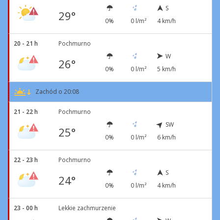
S
29°
0%
0 l/m²
4 km/h
20 - 21 h
Pochmurno
W
26°
0%
0 l/m²
5 km/h
Zachód o 20:08
21 - 22 h
Pochmurno
SW
25°
0%
0 l/m²
6 km/h
22 - 23 h
Pochmurno
S
24°
0%
0 l/m²
4 km/h
23 - 00 h
Lekkie zachmurzenie