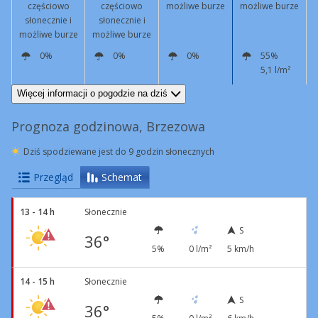
częściowo
częściowo
możliwe burze
możliwe burze
słonecznie i
słonecznie i
możliwe burze
możliwe burze
0%
0%
0%
55%
5,1 l/m²
S
6 km/h
SW
4 km/h
N
9 km/h
N
9 km/h
Więcej informacji o pogodzie na dziś
Prognoza godzinowa, Brzezowa
Dziś spodziewane jest do 9 godzin słonecznych
Przegląd
Schemat
13 - 14 h
Słonecznie
S
36°
5%
0 l/m²
5 km/h
14 - 15 h
Słonecznie
S
36°