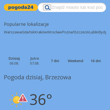
Popularne lokalizacje
Warszawa
Gdańsk
Kraków
Wrocław
Poznań
Szczecin
Lublin
Bydgo
Dzisiaj
Jutro
7 dni
Weekend
16 dni
06.08.
07.08.
Pogoda dzisiaj, Brzezowa
36°