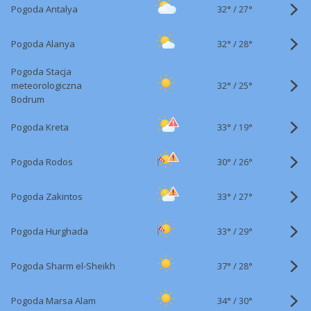
32°
/
Pogoda Antalya
27°
32°
/
Pogoda Alanya
28°
Pogoda Stacja
32°
/
meteorologiczna
25°
Bodrum
33°
/
Pogoda Kreta
19°
30°
/
Pogoda Rodos
26°
33°
/
Pogoda Zakintos
27°
33°
/
Pogoda Hurghada
29°
37°
/
Pogoda Sharm el-Sheikh
28°
34°
/
Pogoda Marsa Alam
30°