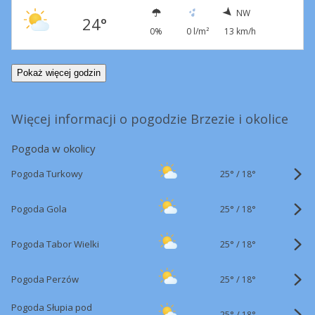
NW
24°
0%
0 l/m²
13 km/h
Pokaż więcej godzin
Więcej informacji o pogodzie Brzezie i okolice
Pogoda w okolicy
25°
/
Pogoda Turkowy
18°
25°
/
Pogoda Gola
18°
25°
/
Pogoda Tabor Wielki
18°
25°
/
Pogoda Perzów
18°
Pogoda Słupia pod
25°
/
18°