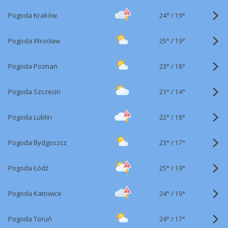
24°
/
Pogoda Kraków
19°
25°
/
Pogoda Wrocław
19°
23°
/
Pogoda Poznań
18°
21°
/
Pogoda Szczecin
14°
22°
/
Pogoda Lublin
18°
23°
/
Pogoda Bydgoszcz
17°
25°
/
Pogoda Łódź
19°
24°
/
Pogoda Katowice
19°
24°
/
Pogoda Toruń
17°