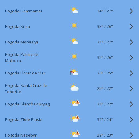
34°
/
Pogoda Hammamet
27°
33°
/
Pogoda Susa
26°
31°
/
Pogoda Monastyr
27°
Pogoda Palma de
32°
/
26°
Mallorca
30°
/
Pogoda Lloret de Mar
25°
Pogoda Santa Cruz de
25°
/
22°
Tenerife
31°
/
Pogoda Slanchev Bryag
22°
31°
/
Pogoda Złote Piaski
24°
29°
/
Pogoda Nesebyr
23°