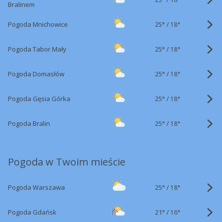
Bralinem
25°
/
Pogoda Mnichowice
18°
25°
/
Pogoda Tabor Mały
18°
25°
/
Pogoda Domasłów
18°
25°
/
Pogoda Gęsia Górka
18°
25°
/
Pogoda Bralin
18°
Pogoda w Twoim mieście
25°
/
Pogoda Warszawa
18°
21°
/
Pogoda Gdańsk
16°