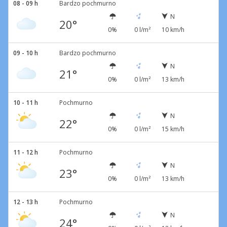
08 - 09 h
Bardzo pochmurno
N
20°
0%
0 l/m²
10 km/h
09 - 10 h
Bardzo pochmurno
N
21°
0%
0 l/m²
13 km/h
10 - 11 h
Pochmurno
N
22°
0%
0 l/m²
15 km/h
11 - 12 h
Pochmurno
N
23°
0%
0 l/m²
13 km/h
12 - 13 h
Pochmurno
N
24°