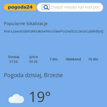
Popularne lokalizacje
Warszawa
Gdańsk
Kraków
Wrocław
Poznań
Szczecin
Lublin
Bydgo
Dzisiaj
Jutro
7 dni
Weekend
16 dni
07.08.
08.08.
Pogoda dzisiaj, Brzezie
19°