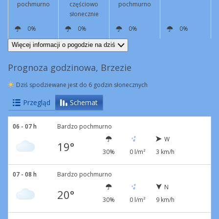
pochmurno
częściowo
pochmurno
słonecznie
0%
0%
0%
0%
N
9 km/h
NW
13 km/h
N
8 km/h
N
5 km/h
Więcej informacji o pogodzie na dziś
Prognoza godzinowa, Brzezie
Dziś spodziewane jest do 6 godzin słonecznych
Przegląd
Schemat
06 - 07 h
Bardzo pochmurno
W
19°
30%
0 l/m²
3 km/h
07 - 08 h
Bardzo pochmurno
N
20°
30%
0 l/m²
9 km/h