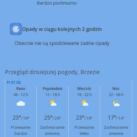
Bardzo pochmurno
Opady w ciągu kolejnych 2 godzin
Obecnie nie są spodziewane żadne opady
Przegląd dzisiejszej pogody, Brzezie
Pt 07.08.
Rano
Popołudnie
Wieczór
Noc
06 - 12 h
12 - 18 h
18 - 22 h
22 - 06 h
23°
25°
23°
17°
/ 19°
/ 24°
/ 18°
/ 14°
Przeważnie
Zachmurzenie
Przeważnie
Zachmurzenie
bardzo
zmienne,
lekko
zmienne