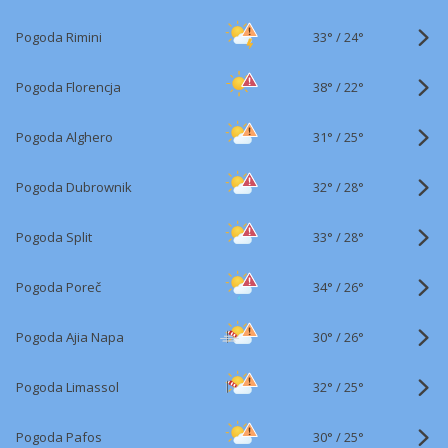
33°
/
Pogoda Rimini
24°
38°
/
Pogoda Florencja
22°
31°
/
Pogoda Alghero
25°
32°
/
Pogoda Dubrownik
28°
33°
/
Pogoda Split
28°
34°
/
Pogoda Poreč
26°
30°
/
Pogoda Ajia Napa
26°
32°
/
Pogoda Limassol
25°
30°
/
Pogoda Pafos
25°