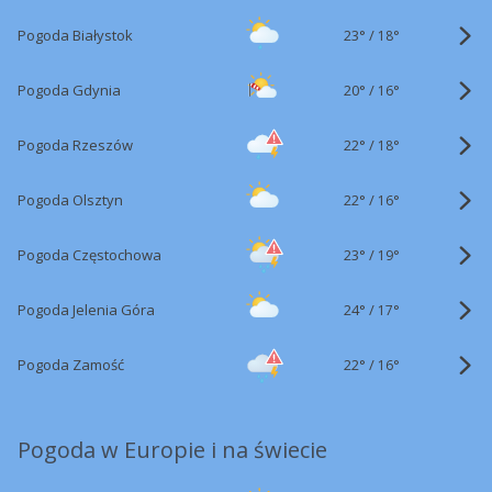
23°
/
Pogoda Białystok
18°
20°
/
Pogoda Gdynia
16°
22°
/
Pogoda Rzeszów
18°
22°
/
Pogoda Olsztyn
16°
23°
/
Pogoda Częstochowa
19°
24°
/
Pogoda Jelenia Góra
17°
22°
/
Pogoda Zamość
16°
Pogoda w Europie i na świecie