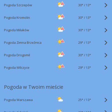
30°
/
Pogoda Szczepów
13°
30°
/
Pogoda Kromolin
13°
30°
/
Pogoda Miłaków
13°
29°
/
Pogoda Zimna Brzeźnica
13°
30°
/
Pogoda Drogomil
13°
29°
/
Pogoda Wilczyce
13°
Pogoda w Twoim mieście
25°
/
Pogoda Warszawa
13°