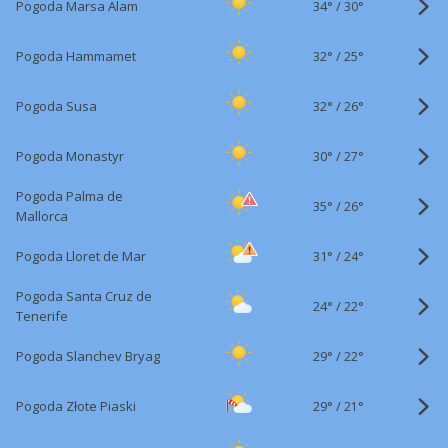
34°
/
Pogoda Marsa Alam
30°
32°
/
Pogoda Hammamet
25°
32°
/
Pogoda Susa
26°
30°
/
Pogoda Monastyr
27°
Pogoda Palma de
35°
/
26°
Mallorca
31°
/
Pogoda Lloret de Mar
24°
Pogoda Santa Cruz de
24°
/
22°
Tenerife
29°
/
Pogoda Slanchev Bryag
22°
29°
/
Pogoda Złote Piaski
21°