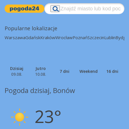
Popularne lokalizacje
Warszawa
Gdańsk
Kraków
Wrocław
Poznań
Szczecin
Lublin
Bydgo
Dzisiaj
Jutro
7 dni
Weekend
16 dni
09.08.
10.08.
Pogoda dzisiaj, Bonów
23°