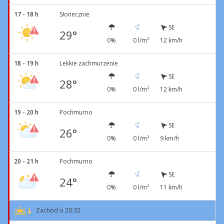
17 - 18 h
Słonecznie
SE
29°
0%
0 l/m²
12 km/h
18 - 19 h
Lekkie zachmurzenie
SE
28°
0%
0 l/m²
12 km/h
19 - 20 h
Pochmurno
SE
26°
0%
0 l/m²
9 km/h
20 - 21 h
Pochmurno
SE
24°
0%
0 l/m²
11 km/h
Zachód o 20:32