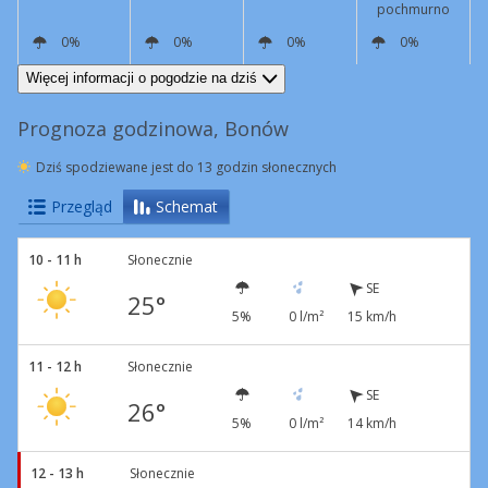
pochmurno
0%
0%
0%
0%
SE
12 km/h
SE
12 km/h
SE
11 km/h
S
10 km/h
Więcej informacji o pogodzie na dziś
Prognoza godzinowa, Bonów
Dziś spodziewane jest do 13 godzin słonecznych
Przegląd
Schemat
10 - 11 h
Słonecznie
SE
25°
5%
0 l/m²
15 km/h
11 - 12 h
Słonecznie
SE
26°
5%
0 l/m²
14 km/h
12 - 13 h
Słonecznie