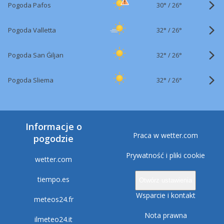
30°
/
Pogoda Pafos
26°
32°
/
Pogoda Valletta
26°
32°
/
Pogoda San Ġiljan
26°
32°
/
Pogoda Sliema
26°
Informacje o
Praca w wetter.com
pogodzie
Prywatność i pliki cookie
wetter.com
tiempo.es
Otwórz ustawienia
Wsparcie i kontakt
meteos24.fr
Nota prawna
ilmeteo24.it