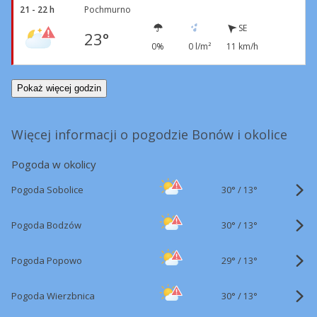
21 - 22 h
Pochmurno
SE
23°
0%
0 l/m²
11 km/h
Pokaż więcej godzin
Więcej informacji o pogodzie Bonów i okolice
Pogoda w okolicy
30°
/
Pogoda Sobolice
13°
30°
/
Pogoda Bodzów
13°
29°
/
Pogoda Popowo
13°
30°
/
Pogoda Wierzbnica
13°