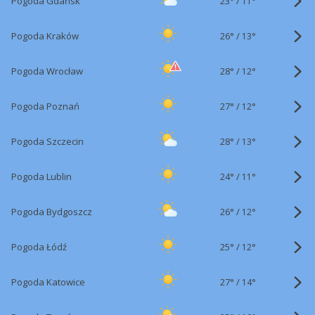
23°
/
Pogoda Gdańsk
11°
26°
/
Pogoda Kraków
13°
28°
/
Pogoda Wrocław
12°
27°
/
Pogoda Poznań
12°
28°
/
Pogoda Szczecin
13°
24°
/
Pogoda Lublin
11°
26°
/
Pogoda Bydgoszcz
12°
25°
/
Pogoda Łódź
12°
27°
/
Pogoda Katowice
14°