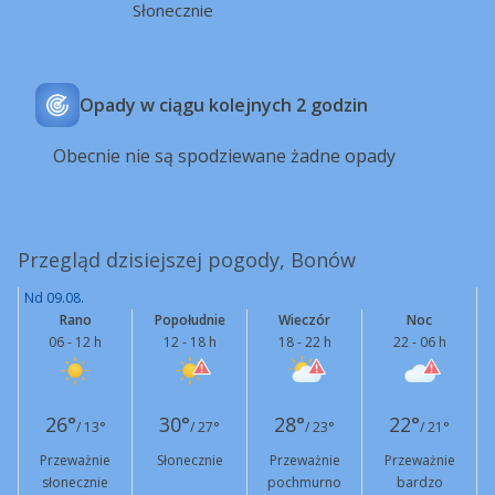
Słonecznie
Opady w ciągu kolejnych 2 godzin
Obecnie nie są spodziewane żadne opady
Przegląd dzisiejszej pogody, Bonów
Nd 09.08.
Rano
Popołudnie
Wieczór
Noc
06 - 12 h
12 - 18 h
18 - 22 h
22 - 06 h
26°
30°
28°
22°
/ 13°
/ 27°
/ 23°
/ 21°
Przeważnie
Słonecznie
Przeważnie
Przeważnie
słonecznie
pochmurno
bardzo