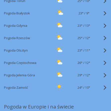
25°
/
Pogoda Toruń
10°
23°
/
Pogoda Białystok
9°
23°
/
Pogoda Gdynia
13°
25°
/
Pogoda Rzeszów
12°
23°
/
Pogoda Olsztyn
11°
26°
/
Pogoda Częstochowa
12°
29°
/
Pogoda Jelenia Góra
12°
24°
/
Pogoda Zamość
10°
Pogoda w Europie i na świecie