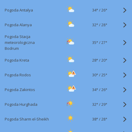
34°
/
Pogoda Antalya
26°
32°
/
Pogoda Alanya
28°
Pogoda Stacja
35°
/
meteorologiczna
27°
Bodrum
28°
/
Pogoda Kreta
20°
30°
/
Pogoda Rodos
25°
34°
/
Pogoda Zakintos
26°
32°
/
Pogoda Hurghada
29°
38°
/
Pogoda Sharm el-Sheikh
28°