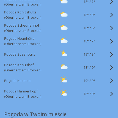
18°
/
7°
(Oberharz am Brocken)
Pogoda Königshütte
18°
/
9°
(Oberharz am Brocken)
Pogoda Scheunenhof
18°
/
8°
(Oberharz am Brocken)
Pogoda Neuehütte
18°
/
7°
(Oberharz am Brocken)
19°
/
Pogoda Susenburg
8°
Pogoda Königshof
18°
/
9°
(Oberharz am Brocken)
19°
/
Pogoda Kaltestal
9°
Pogoda Hahnenkopf
18°
/
9°
(Oberharz am Brocken)
Pogoda w Twoim mieście