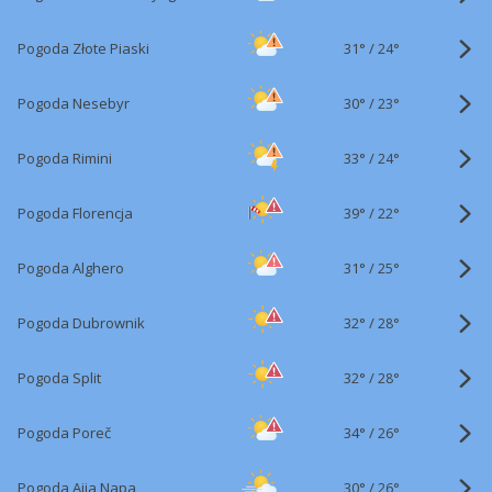
31°
/
Pogoda Złote Piaski
24°
30°
/
Pogoda Nesebyr
23°
33°
/
Pogoda Rimini
24°
39°
/
Pogoda Florencja
22°
31°
/
Pogoda Alghero
25°
32°
/
Pogoda Dubrownik
28°
32°
/
Pogoda Split
28°
34°
/
Pogoda Poreč
26°
30°
/
Pogoda Ajia Napa
26°