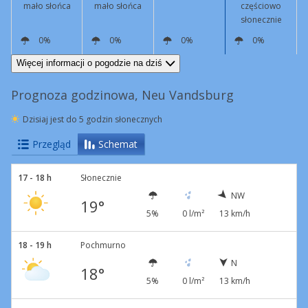
mało słońca
mało słońca
częściowo
słonecznie
0%
0%
0%
0%
NW
12 km/h
NW
9 km/h
S
3 km/h
SE
5 km/h
Więcej informacji o pogodzie na dziś
Prognoza godzinowa, Neu Vandsburg
Dzisiaj jest do 5 godzin słonecznych
Przegląd
Schemat
17 - 18 h
Słonecznie
NW
19°
5%
0 l/m²
13 km/h
18 - 19 h
Pochmurno
N
18°
5%
0 l/m²
13 km/h