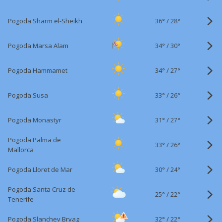
36°
/
Pogoda Sharm el-Sheikh
28°
34°
/
Pogoda Marsa Alam
30°
34°
/
Pogoda Hammamet
27°
33°
/
Pogoda Susa
26°
31°
/
Pogoda Monastyr
27°
Pogoda Palma de
33°
/
26°
Mallorca
30°
/
Pogoda Lloret de Mar
24°
Pogoda Santa Cruz de
25°
/
22°
Tenerife
32°
/
Pogoda Slanchev Bryag
22°