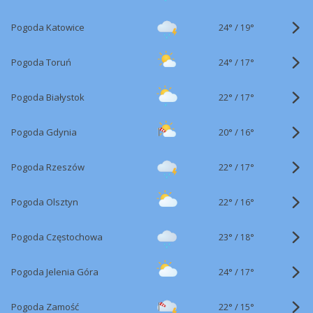
24°
/
Pogoda Katowice
19°
24°
/
Pogoda Toruń
17°
22°
/
Pogoda Białystok
17°
20°
/
Pogoda Gdynia
16°
22°
/
Pogoda Rzeszów
17°
22°
/
Pogoda Olsztyn
16°
23°
/
Pogoda Częstochowa
18°
24°
/
Pogoda Jelenia Góra
17°
22°
/
Pogoda Zamość
15°