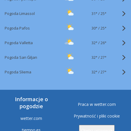
31°
/
Pogoda Limassol
25°
30°
/
Pogoda Pafos
25°
32°
/
Pogoda Valletta
26°
32°
/
Pogoda San Ġiljan
27°
32°
/
Pogoda Sliema
27°
Informacje o
Praca w wetter.com
pogodzie
Prywatność i pliki cookie
wetter.com
tiempo.es
Otwórz ustawienia