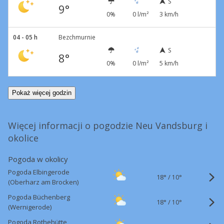
S
9°
0%
0 l/m²
3 km/h
04 - 05 h
Bezchmurnie
S
8°
0%
0 l/m²
5 km/h
Pokaż więcej godzin
Więcej informacji o pogodzie Neu Vandsburg i
okolice
Pogoda w okolicy
Pogoda Elbingerode
18°
/
10°
(Oberharz am Brocken)
Pogoda Büchenberg
18°
/
10°
(Wernigerode)
Pogoda Rothehütte