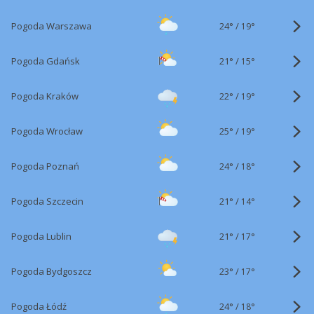
24°
/
Pogoda Warszawa
19°
21°
/
Pogoda Gdańsk
15°
22°
/
Pogoda Kraków
19°
25°
/
Pogoda Wrocław
19°
24°
/
Pogoda Poznań
18°
21°
/
Pogoda Szczecin
14°
21°
/
Pogoda Lublin
17°
23°
/
Pogoda Bydgoszcz
17°
24°
/
Pogoda Łódź
18°