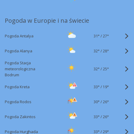
Pogoda w Europie i na świecie
31°
/
Pogoda Antalya
27°
32°
/
Pogoda Alanya
28°
Pogoda Stacja
32°
/
meteorologiczna
25°
Bodrum
33°
/
Pogoda Kreta
19°
30°
/
Pogoda Rodos
26°
33°
/
Pogoda Zakintos
26°
33°
/
Pogoda Hurghada
29°