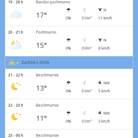
19 - 20 h
Bardzo pochmurno
N
17°
0%
0 l/m²
11 km/h
20 - 21 h
Pochmurno
N
15°
0%
0 l/m²
8 km/h
Zachód o 20:56
21 - 22 h
Bezchmurnie
NW
13°
0%
0 l/m²
5 km/h
22 - 23 h
Bezchmurnie
NW
11°
0%
0 l/m²
3 km/h
23 - 00 h
Bezchmurnie