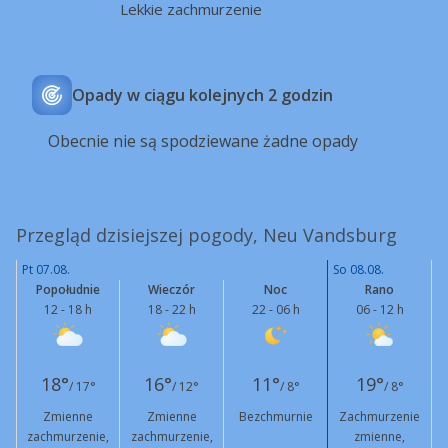
Lekkie zachmurzenie
Opady w ciągu kolejnych 2 godzin
Obecnie nie są spodziewane żadne opady
Przegląd dzisiejszej pogody, Neu Vandsburg
Pt 07.08.
So 08.08.
Popołudnie
Wieczór
Noc
Rano
12 - 18 h
18 - 22 h
22 - 06 h
06 - 12 h
18°
16°
11°
19°
/ 17°
/ 12°
/ 8°
/ 8°
Zmienne
Zmienne
Bezchmurnie
Zachmurzenie
zachmurzenie,
zachmurzenie,
zmienne,