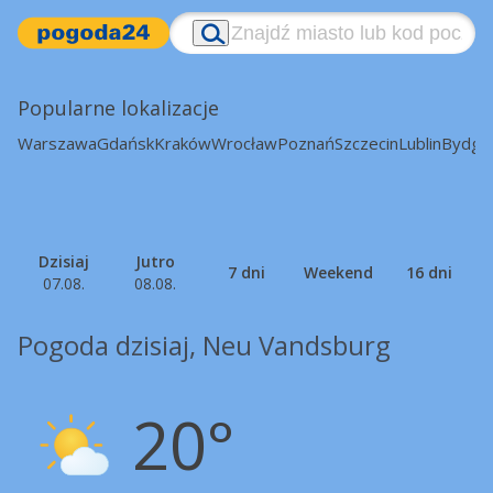
Popularne lokalizacje
Warszawa
Gdańsk
Kraków
Wrocław
Poznań
Szczecin
Lublin
Bydgo
Dzisiaj
Jutro
7 dni
Weekend
16 dni
07.08.
08.08.
Pogoda dzisiaj, Neu Vandsburg
20°