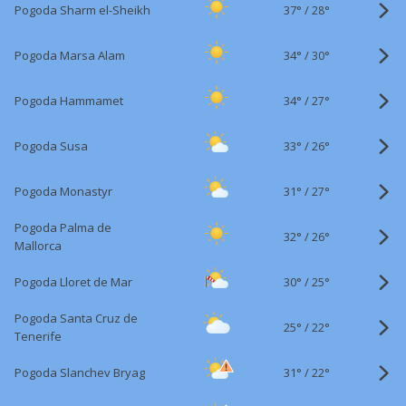
37°
/
Pogoda Sharm el-Sheikh
28°
34°
/
Pogoda Marsa Alam
30°
34°
/
Pogoda Hammamet
27°
33°
/
Pogoda Susa
26°
31°
/
Pogoda Monastyr
27°
Pogoda Palma de
32°
/
26°
Mallorca
30°
/
Pogoda Lloret de Mar
25°
Pogoda Santa Cruz de
25°
/
22°
Tenerife
31°
/
Pogoda Slanchev Bryag
22°