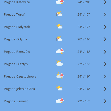
24°
/
Pogoda Katowice
20°
24°
/
Pogoda Toruń
17°
23°
/
Pogoda Białystok
17°
20°
/
Pogoda Gdynia
16°
21°
/
Pogoda Rzeszów
18°
22°
/
Pogoda Olsztyn
15°
24°
/
Pogoda Częstochowa
19°
23°
/
Pogoda Jelenia Góra
16°
22°
/
Pogoda Zamość
17°