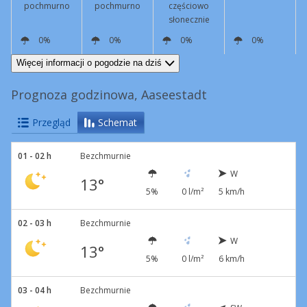
pochmurno
pochmurno
częściowo
słonecznie
0%
0%
0%
0%
SW
4 km/h
N
7 km/h
N
4 km/h
SE
3 km/h
Więcej informacji o pogodzie na dziś
Prognoza godzinowa, Aaseestadt
Przegląd
Schemat
01 - 02 h
Bezchmurnie
W
13°
5%
0 l/m²
5 km/h
02 - 03 h
Bezchmurnie
W
13°
5%
0 l/m²
6 km/h
03 - 04 h
Bezchmurnie