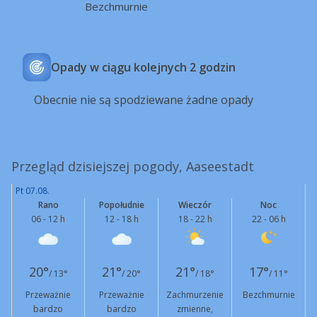
Bezchmurnie
Opady w ciągu kolejnych 2 godzin
Obecnie nie są spodziewane żadne opady
Przegląd dzisiejszej pogody, Aaseestadt
Pt 07.08.
Rano
Popołudnie
Wieczór
Noc
06 - 12 h
12 - 18 h
18 - 22 h
22 - 06 h
20°
21°
21°
17°
/ 13°
/ 20°
/ 18°
/ 11°
Przeważnie
Przeważnie
Zachmurzenie
Bezchmurnie
bardzo
bardzo
zmienne,