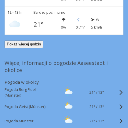
12 - 13 h
Bardzo pochmurno
W
21°
0%
0 l/m²
5 km/h
Pokaż więcej godzin
Więcej informacji o pogodzie Aaseestadt i
okolice
Pogoda w okolicy
Pogoda Berg Fidel
21°
/
13°
(Münster)
21°
/
Pogoda Geist (Münster)
13°
21°
/
Pogoda Münster
13°