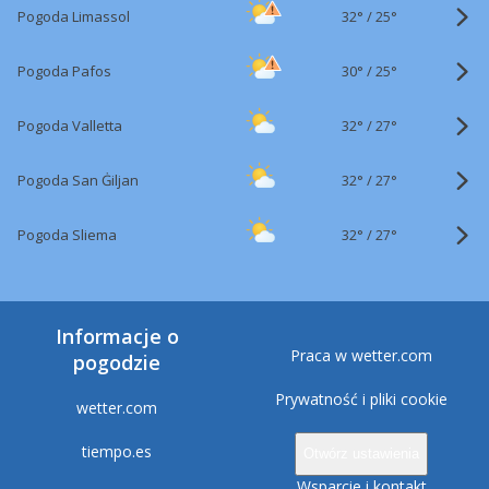
32°
/
Pogoda Limassol
25°
30°
/
Pogoda Pafos
25°
32°
/
Pogoda Valletta
27°
32°
/
Pogoda San Ġiljan
27°
32°
/
Pogoda Sliema
27°
Informacje o
Praca w wetter.com
pogodzie
Prywatność i pliki cookie
wetter.com
tiempo.es
Otwórz ustawienia
Wsparcie i kontakt