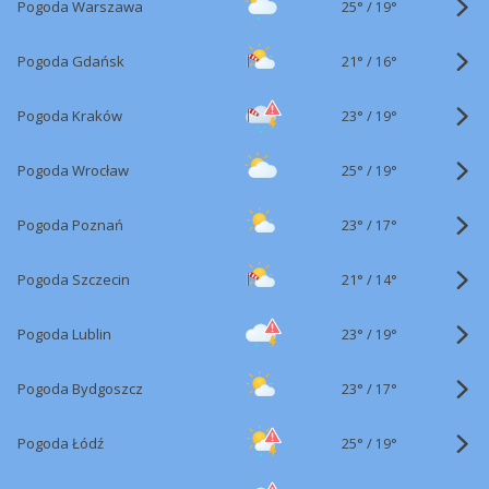
25°
/
Pogoda Warszawa
19°
21°
/
Pogoda Gdańsk
16°
23°
/
Pogoda Kraków
19°
25°
/
Pogoda Wrocław
19°
23°
/
Pogoda Poznań
17°
21°
/
Pogoda Szczecin
14°
23°
/
Pogoda Lublin
19°
23°
/
Pogoda Bydgoszcz
17°
25°
/
Pogoda Łódź
19°