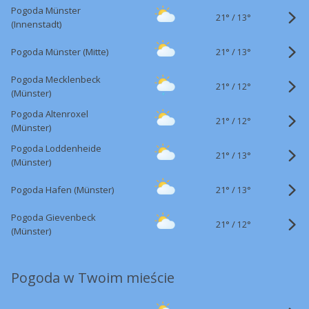
Pogoda Münster
21°
/
13°
(Innenstadt)
21°
/
Pogoda Münster (Mitte)
13°
Pogoda Mecklenbeck
21°
/
12°
(Münster)
Pogoda Altenroxel
21°
/
12°
(Münster)
Pogoda Loddenheide
21°
/
13°
(Münster)
21°
/
Pogoda Hafen (Münster)
13°
Pogoda Gievenbeck
21°
/
12°
(Münster)
Pogoda w Twoim mieście