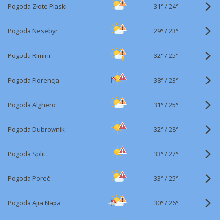
31°
/
Pogoda Złote Piaski
24°
29°
/
Pogoda Nesebyr
23°
32°
/
Pogoda Rimini
25°
38°
/
Pogoda Florencja
23°
31°
/
Pogoda Alghero
25°
32°
/
Pogoda Dubrownik
28°
33°
/
Pogoda Split
27°
33°
/
Pogoda Poreč
25°
30°
/
Pogoda Ajia Napa
26°