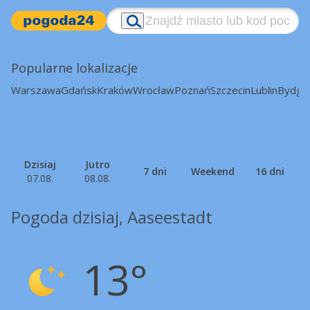
Popularne lokalizacje
Warszawa
Gdańsk
Kraków
Wrocław
Poznań
Szczecin
Lublin
Bydgo
Dzisiaj
Jutro
7 dni
Weekend
16 dni
07.08.
08.08.
Pogoda dzisiaj, Aaseestadt
13°