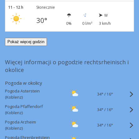
11 - 12 h
Słonecznie
W
30°
0%
0 l/m²
3 km/h
Pokaż więcej godzin
Więcej informacji o pogodzie rechtsrheinisch i
okolice
Pogoda w okolicy
Pogoda Asterstein
34°
/
16°
(Koblenz)
Pogoda Pfaffendorf
34°
/
16°
(Koblenz)
Pogoda Arzheim
34°
/
16°
(Koblenz)
Pogoda Ehrenbreitstein