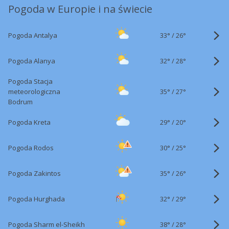
Pogoda w Europie i na świecie
33°
/
Pogoda Antalya
26°
32°
/
Pogoda Alanya
28°
Pogoda Stacja
35°
/
meteorologiczna
27°
Bodrum
29°
/
Pogoda Kreta
20°
30°
/
Pogoda Rodos
25°
35°
/
Pogoda Zakintos
26°
32°
/
Pogoda Hurghada
29°
38°
/
Pogoda Sharm el-Sheikh
28°