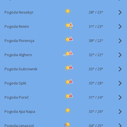
28°
/
Pogoda Nesebyr
23°
31°
/
Pogoda Rimini
23°
38°
/
Pogoda Florencja
22°
32°
/
Pogoda Alghero
22°
33°
/
Pogoda Dubrownik
29°
33°
/
Pogoda Split
28°
31°
/
Pogoda Poreč
24°
33°
/
Pogoda Ajia Napa
26°
34°
/
Pogoda Limassol
25°