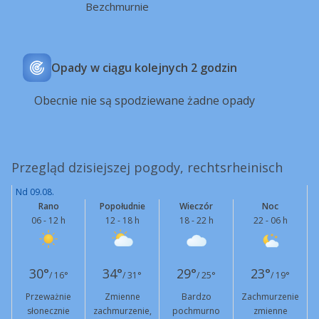
Bezchmurnie
Opady w ciągu kolejnych 2 godzin
Obecnie nie są spodziewane żadne opady
Przegląd dzisiejszej pogody, rechtsrheinisch
Nd 09.08.
Rano
Popołudnie
Wieczór
Noc
06 - 12 h
12 - 18 h
18 - 22 h
22 - 06 h
30°
34°
29°
23°
/ 16°
/ 31°
/ 25°
/ 19°
Przeważnie
Zmienne
Bardzo
Zachmurzenie
słonecznie
zachmurzenie,
pochmurno
zmienne