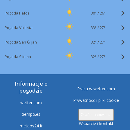
30°
/
Pogoda Pafos
26°
33°
/
Pogoda Valletta
27°
32°
/
Pogoda San Ġiljan
27°
32°
/
Pogoda Sliema
27°
Informacje o
Praca w wetter.com
pogodzie
Prywatność i pliki cookie
wetter.com
tiempo.es
Otwórz ustawienia
Wsparcie i kontakt
meteos24.fr