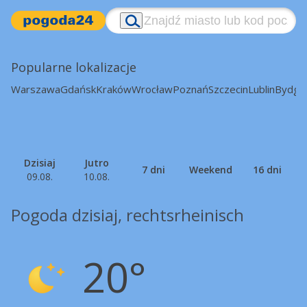
Popularne lokalizacje
Warszawa
Gdańsk
Kraków
Wrocław
Poznań
Szczecin
Lublin
Bydgo
Dzisiaj
Jutro
7 dni
Weekend
16 dni
09.08.
10.08.
Pogoda dzisiaj, rechtsrheinisch
20°