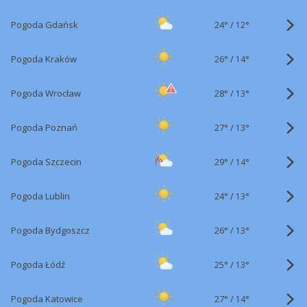
24°
/
Pogoda Gdańsk
12°
26°
/
Pogoda Kraków
14°
28°
/
Pogoda Wrocław
13°
27°
/
Pogoda Poznań
13°
29°
/
Pogoda Szczecin
14°
24°
/
Pogoda Lublin
13°
26°
/
Pogoda Bydgoszcz
13°
25°
/
Pogoda Łódź
13°
27°
/
Pogoda Katowice
14°