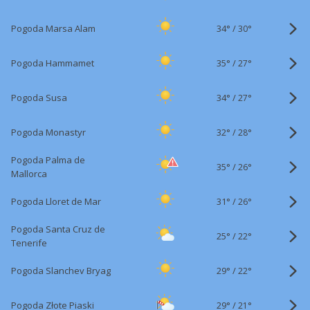
34°
/
Pogoda Marsa Alam
30°
35°
/
Pogoda Hammamet
27°
34°
/
Pogoda Susa
27°
32°
/
Pogoda Monastyr
28°
Pogoda Palma de
35°
/
26°
Mallorca
31°
/
Pogoda Lloret de Mar
26°
Pogoda Santa Cruz de
25°
/
22°
Tenerife
29°
/
Pogoda Slanchev Bryag
22°
29°
/
Pogoda Złote Piaski
21°