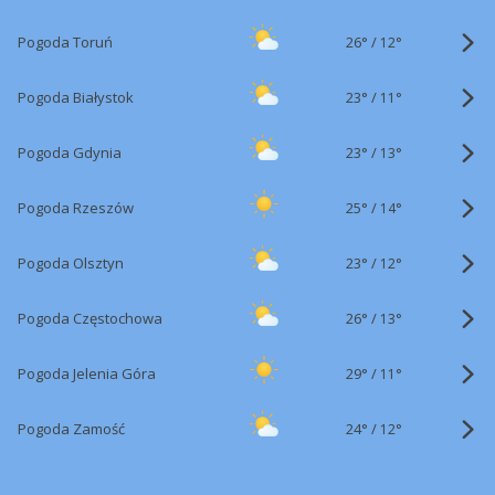
26°
/
Pogoda Toruń
12°
23°
/
Pogoda Białystok
11°
23°
/
Pogoda Gdynia
13°
25°
/
Pogoda Rzeszów
14°
23°
/
Pogoda Olsztyn
12°
26°
/
Pogoda Częstochowa
13°
29°
/
Pogoda Jelenia Góra
11°
24°
/
Pogoda Zamość
12°