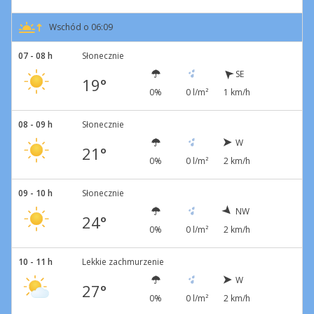
Wschód o 06:09
07 - 08 h
Słonecznie
SE
19°
0%
0 l/m²
1 km/h
08 - 09 h
Słonecznie
W
21°
0%
0 l/m²
2 km/h
09 - 10 h
Słonecznie
NW
24°
0%
0 l/m²
2 km/h
10 - 11 h
Lekkie zachmurzenie
W
27°
0%
0 l/m²
2 km/h