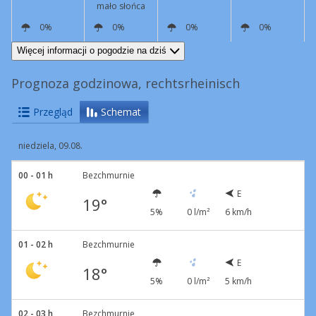
mało słońca
0%
0%
0%
0%
W
3 km/h
W
9 km/h
SW
5 km/h
E
4 km/h
Więcej informacji o pogodzie na dziś
Prognoza godzinowa, rechtsrheinisch
Przegląd
Schemat
niedziela, 09.08.
00 - 01 h
Bezchmurnie
E
19°
5%
0 l/m²
6 km/h
01 - 02 h
Bezchmurnie
E
18°
5%
0 l/m²
5 km/h
02 - 03 h
Bezchmurnie