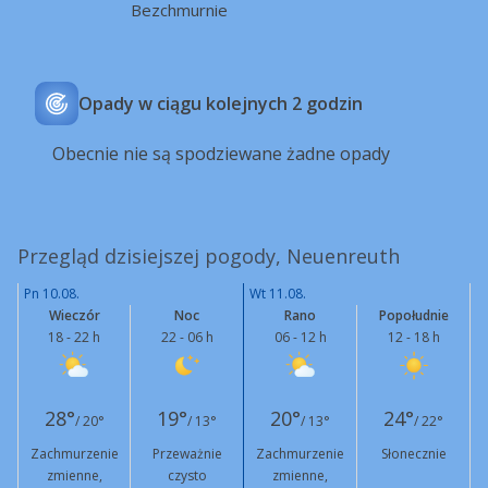
Bezchmurnie
Opady w ciągu kolejnych 2 godzin
Obecnie nie są spodziewane żadne opady
Przegląd dzisiejszej pogody, Neuenreuth
Pn 10.08.
Wt 11.08.
Wieczór
Noc
Rano
Popołudnie
18 - 22 h
22 - 06 h
06 - 12 h
12 - 18 h
28°
19°
20°
24°
/ 20°
/ 13°
/ 13°
/ 22°
Zachmurzenie
Przeważnie
Zachmurzenie
Słonecznie
zmienne,
czysto
zmienne,