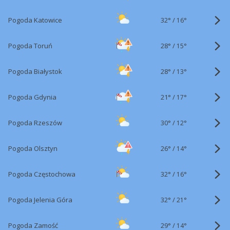
32°
/
Pogoda Katowice
16°
28°
/
Pogoda Toruń
15°
28°
/
Pogoda Białystok
13°
21°
/
Pogoda Gdynia
17°
30°
/
Pogoda Rzeszów
12°
26°
/
Pogoda Olsztyn
14°
32°
/
Pogoda Częstochowa
16°
32°
/
Pogoda Jelenia Góra
21°
29°
/
Pogoda Zamość
14°