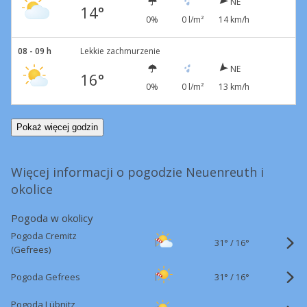
NE
14°
0%
0 l/m²
14 km/h
08 - 09 h
Lekkie zachmurzenie
NE
16°
0%
0 l/m²
13 km/h
Pokaż więcej godzin
Więcej informacji o pogodzie Neuenreuth i
okolice
Pogoda w okolicy
Pogoda Cremitz
31°
/
16°
(Gefrees)
31°
/
Pogoda Gefrees
16°
Pogoda Lübnitz