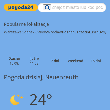
Popularne lokalizacje
Warszawa
Gdańsk
Kraków
Wrocław
Poznań
Szczecin
Lublin
Bydgo
Dzisiaj
Jutro
7 dni
Weekend
16 dni
10.08.
11.08.
Pogoda dzisiaj, Neuenreuth
24°