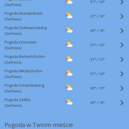
31°
/
16°
(Gefrees)
Pogoda Wundenbach
31°
/
16°
(Gefrees)
Pogoda Gottmannsberg
30°
/
18°
(Gefrees)
Pogoda Grünstein
31°
/
16°
(Gefrees)
Pogoda Bechertshöfen
31°
/
12°
(Gefrees)
Pogoda Witzleshofen
31°
/
16°
(Gefrees)
Pogoda Schamlesberg
30°
/
19°
(Gefrees)
Pogoda Zettlitz
30°
/
18°
(Gefrees)
Pogoda w Twoim mieście