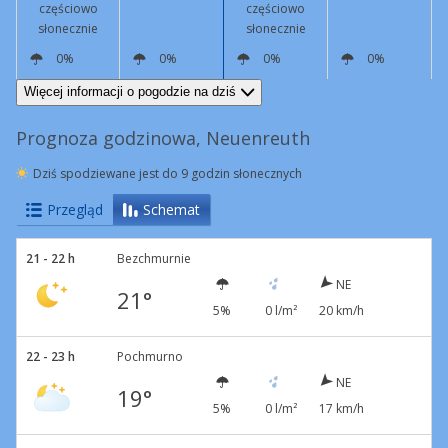
częściowo
częściowo
słonecznie
słonecznie
0%
0%
0%
0%
NW
11 km/h
NE
14 km/h
NE
12 km/h
N
11 km/h
Więcej informacji o pogodzie na dziś
Prognoza godzinowa, Neuenreuth
Dziś spodziewane jest do 9 godzin słonecznych
Przegląd
Schemat
21 - 22 h
Bezchmurnie
NE
21°
5%
0 l/m²
20 km/h
22 - 23 h
Pochmurno
NE
19°
5%
0 l/m²
17 km/h