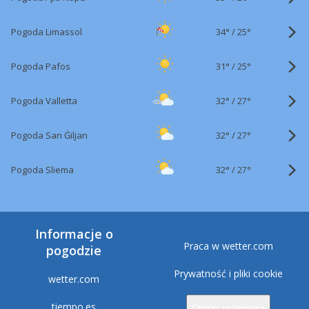
34°
/
Pogoda Limassol
25°
31°
/
Pogoda Pafos
25°
32°
/
Pogoda Valletta
27°
32°
/
Pogoda San Ġiljan
27°
32°
/
Pogoda Sliema
27°
Informacje o
Praca w wetter.com
pogodzie
Prywatność i pliki cookie
wetter.com
tiempo.es
Otwórz ustawienia