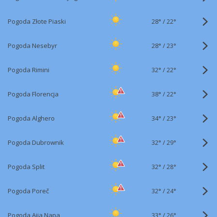
28°
/
Pogoda Złote Piaski
22°
28°
/
Pogoda Nesebyr
23°
32°
/
Pogoda Rimini
22°
38°
/
Pogoda Florencja
22°
34°
/
Pogoda Alghero
23°
32°
/
Pogoda Dubrownik
29°
32°
/
Pogoda Split
28°
32°
/
Pogoda Poreč
24°
33°
/
Pogoda Ajia Napa
26°