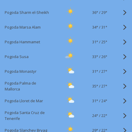
36°
/
Pogoda Sharm el-Sheikh
29°
34°
/
Pogoda Marsa Alam
31°
31°
/
Pogoda Hammamet
25°
33°
/
Pogoda Susa
26°
31°
/
Pogoda Monastyr
27°
Pogoda Palma de
35°
/
27°
Mallorca
31°
/
Pogoda Lloret de Mar
24°
Pogoda Santa Cruz de
24°
/
22°
Tenerife
29°
/
Pogoda Slanchev Bryag
22°