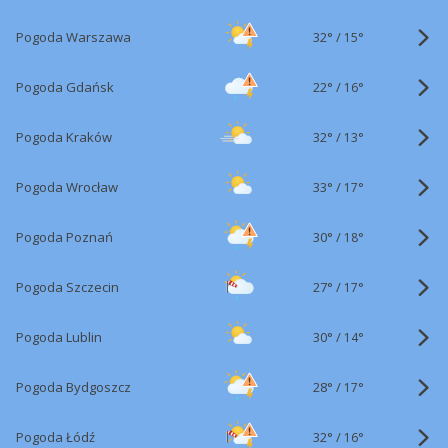
32°
/
Pogoda Warszawa
15°
22°
/
Pogoda Gdańsk
16°
32°
/
Pogoda Kraków
13°
33°
/
Pogoda Wrocław
17°
30°
/
Pogoda Poznań
18°
27°
/
Pogoda Szczecin
17°
30°
/
Pogoda Lublin
14°
28°
/
Pogoda Bydgoszcz
17°
32°
/
Pogoda Łódź
16°