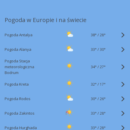
Pogoda w Europie i na świecie
38°
/
Pogoda Antalya
28°
33°
/
Pogoda Alanya
30°
Pogoda Stacja
34°
/
meteorologiczna
27°
Bodrum
32°
/
Pogoda Kreta
17°
30°
/
Pogoda Rodos
26°
33°
/
Pogoda Zakintos
28°
33°
/
Pogoda Hurghada
28°