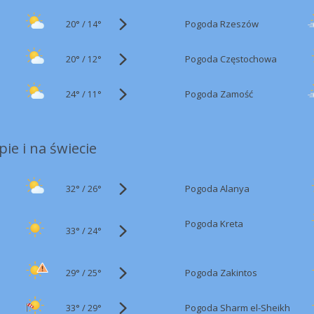
20°
/
Pogoda Rzeszów
14°
20°
/
Pogoda Częstochowa
12°
24°
/
Pogoda Zamość
11°
ie i na świecie
32°
/
Pogoda Alanya
26°
Pogoda Kreta
33°
/
24°
29°
/
Pogoda Zakintos
25°
33°
/
Pogoda Sharm el-Sheikh
29°