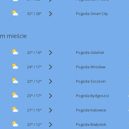
32°
/
Pogoda Smart City
28°
m mieście
22°
/
Pogoda Gdańsk
16°
24°
/
Pogoda Wrocław
17°
22°
/
Pogoda Szczecin
12°
23°
/
Pogoda Bydgoszcz
17°
21°
/
Pogoda Katowice
15°
22°
/
Pogoda Białystok
12°