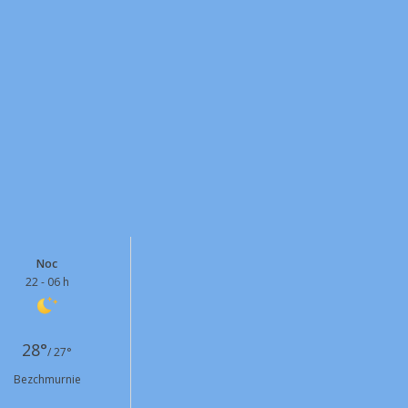
Noc
22 - 06 h
28°
/ 27°
Bezchmurnie