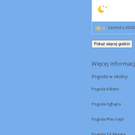
Zachód o 20:00
Pokaż więcej godzin
Więcej informacj
Pogoda w okolicy
Pogoda Il-Bidni
Pogoda Xgħajra
Pogoda Ħas-Sajd
Pogoda Ta’ Monita