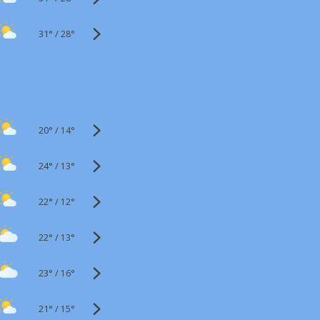
31°
/
28°
20°
/
14°
24°
/
13°
22°
/
12°
22°
/
13°
23°
/
16°
21°
/
15°