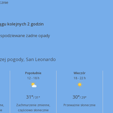
cznie
ągu kolejnych 2 godzin
ą spodziewane żadne opady
szej pogody, San Leonardo
Popołudnie
Wieczór
12 - 18 h
18 - 22 h
31°
30°
/ 31°
/ 29°
ne,
Zachmurzenie zmienne,
Przeważnie słonecznie
ie
częściowo słonecznie