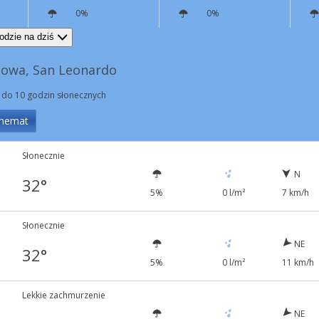
0%
0%
NE
8 km/h
N
8 km/h
odzie na dziś
nowa, San Leonardo
 do 10 godzin słonecznych
hemat
Słonecznie
N
32°
5%
0 l/m²
7 km/h
Słonecznie
NE
32°
5%
0 l/m²
11 km/h
Lekkie zachmurzenie
NE