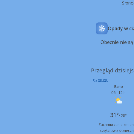
Słone
Opady w ci
Obecnie nie s
Przegląd dzisiej
So 08.08.
Rano
06 - 12 h
31°
/ 28°
Zachmurzenie zmien
częściowo słoneczn