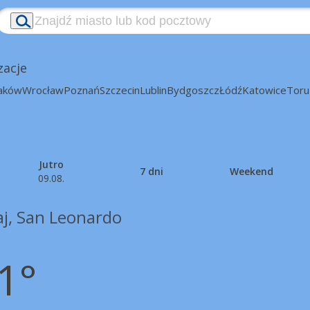
zacje
aków
Wrocław
Poznań
Szczecin
Lublin
Bydgoszcz
Łódź
Katowice
Toru
Jutro
7 dni
Weekend
09.08.
aj, San Leonardo
1°