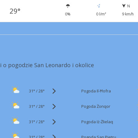
N
29°
0%
0 l/m²
9 km/h
i o pogodzie San Leonardo i okolice
31°
/
Pogoda Il-Ħofra
28°
31°
/
Pogoda Żonqor
28°
31°
/
Pogoda Iż-Żlielaq
28°
31°
/
Pogoda San Pietru
28°