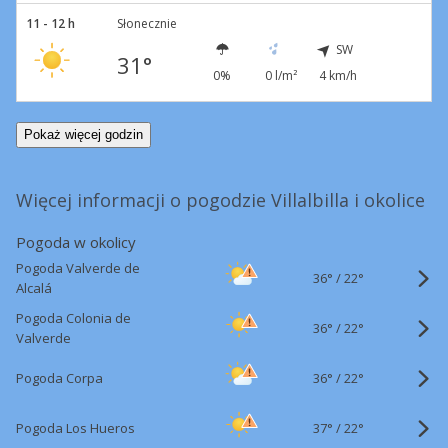
11 - 12 h
Słonecznie
SW
31°
0%
0 l/m²
4 km/h
Pokaż więcej godzin
Więcej informacji o pogodzie Villalbilla i okolice
Pogoda w okolicy
Pogoda Valverde de
36°
/
22°
Alcalá
Pogoda Colonia de
36°
/
22°
Valverde
36°
/
Pogoda Corpa
22°
37°
/
Pogoda Los Hueros
22°