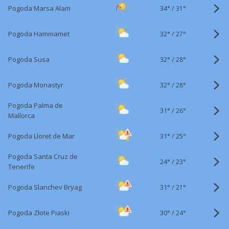
34°
/
Pogoda Marsa Alam
31°
32°
/
Pogoda Hammamet
27°
32°
/
Pogoda Susa
28°
32°
/
Pogoda Monastyr
28°
Pogoda Palma de
31°
/
26°
Mallorca
31°
/
Pogoda Lloret de Mar
25°
Pogoda Santa Cruz de
24°
/
23°
Tenerife
31°
/
Pogoda Slanchev Bryag
21°
30°
/
Pogoda Złote Piaski
24°