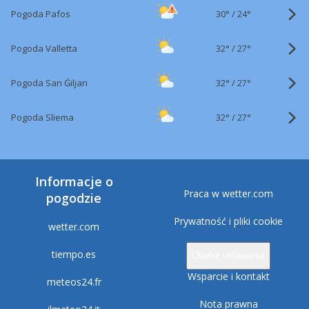
30°
/
Pogoda Pafos
24°
32°
/
Pogoda Valletta
27°
32°
/
Pogoda San Ġiljan
27°
32°
/
Pogoda Sliema
27°
Informacje o
Praca w wetter.com
pogodzie
Prywatność i pliki cookie
wetter.com
tiempo.es
Otwórz ustawienia
Wsparcie i kontakt
meteos24.fr
Nota prawna