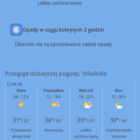
Lekkie zachmurzenie
Opady w ciągu kolejnych 2 godzin
Obecnie nie są spodziewane żadne opady
Przegląd dzisiejszej pogody, Villalbilla
Cz 06.08.
Rano
Popołudnie
Wieczór
Noc
06 - 12 h
12 - 18 h
18 - 22 h
22 - 06 h
31°
36°
35°
30°
/ 22°
/ 32°
/ 32°
/ 24°
Przeważnie
Słonecznie
Lekkie
Zachmurzenie
słonecznie
zachmurzenie,
zmienne