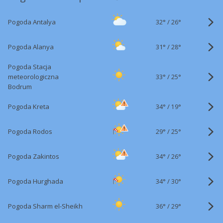
32°
/
Pogoda Antalya
26°
31°
/
Pogoda Alanya
28°
Pogoda Stacja
33°
/
meteorologiczna
25°
Bodrum
34°
/
Pogoda Kreta
19°
29°
/
Pogoda Rodos
25°
34°
/
Pogoda Zakintos
26°
34°
/
Pogoda Hurghada
30°
36°
/
Pogoda Sharm el-Sheikh
29°