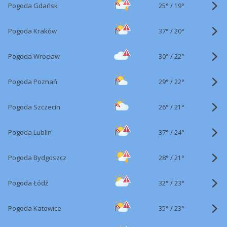
25°
/
Pogoda Gdańsk
19°
37°
/
Pogoda Kraków
20°
30°
/
Pogoda Wrocław
22°
29°
/
Pogoda Poznań
22°
26°
/
Pogoda Szczecin
21°
37°
/
Pogoda Lublin
24°
28°
/
Pogoda Bydgoszcz
21°
32°
/
Pogoda Łódź
23°
35°
/
Pogoda Katowice
23°