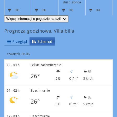
dużo słońca
0%
0%
0%
0%
E
4 km/h
W
8 km/h
SW
4 km/h
SE
8 km/h
Więcej informacji o pogodzie na dziś
Prognoza godzinowa, Villalbilla
Przegląd
Schemat
czwartek, 06.08.
00 - 01 h
Lekkie zachmurzenie
SE
26°
5%
0 l/m²
5 km/h
01 - 02 h
Bezchmurnie
SE
26°
5%
0 l/m²
5 km/h
02 - 03 h
Bezchmurnie