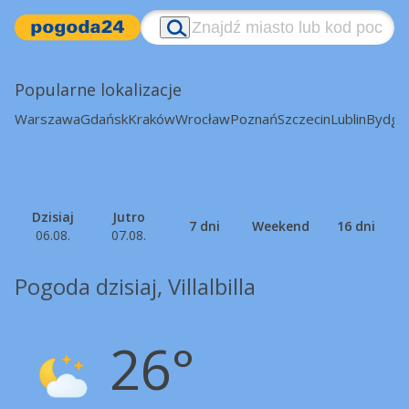
Popularne lokalizacje
Warszawa
Gdańsk
Kraków
Wrocław
Poznań
Szczecin
Lublin
Bydgo
Dzisiaj
Jutro
7 dni
Weekend
16 dni
06.08.
07.08.
Pogoda dzisiaj, Villalbilla
26°