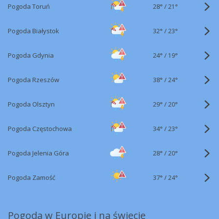
28°
/
Pogoda Toruń
21°
32°
/
Pogoda Białystok
23°
24°
/
Pogoda Gdynia
19°
38°
/
Pogoda Rzeszów
24°
29°
/
Pogoda Olsztyn
20°
34°
/
Pogoda Częstochowa
23°
28°
/
Pogoda Jelenia Góra
20°
37°
/
Pogoda Zamość
24°
Pogoda w Europie i na świecie