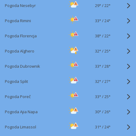
29°
/
Pogoda Nesebyr
22°
33°
/
Pogoda Rimini
24°
38°
/
Pogoda Florencja
22°
32°
/
Pogoda Alghero
25°
33°
/
Pogoda Dubrownik
28°
32°
/
Pogoda Split
27°
33°
/
Pogoda Poreč
25°
30°
/
Pogoda Ajia Napa
26°
31°
/
Pogoda Limassol
24°