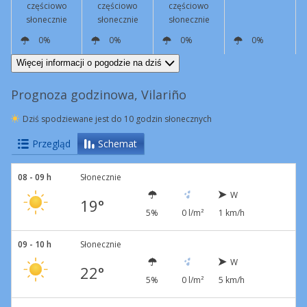
częściowo
częściowo
częściowo
słonecznie
słonecznie
słonecznie
0%
0%
0%
0%
SW
4 km/h
SW
14 km/h
SW
8 km/h
S
2 km/h
Więcej informacji o pogodzie na dziś
Prognoza godzinowa, Vilariño
Dziś spodziewane jest do 10 godzin słonecznych
Przegląd
Schemat
08 - 09 h
Słonecznie
W
19°
5%
0 l/m²
1 km/h
09 - 10 h
Słonecznie
W
22°
5%
0 l/m²
5 km/h