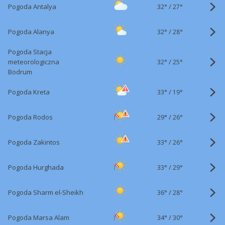
32°
/
Pogoda Antalya
27°
32°
/
Pogoda Alanya
28°
Pogoda Stacja
32°
/
meteorologiczna
25°
Bodrum
33°
/
Pogoda Kreta
19°
29°
/
Pogoda Rodos
26°
33°
/
Pogoda Zakintos
26°
33°
/
Pogoda Hurghada
29°
36°
/
Pogoda Sharm el-Sheikh
28°
34°
/
Pogoda Marsa Alam
30°