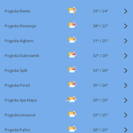
33°
/
Pogoda Rimini
24°
38°
/
Pogoda Florencja
22°
31°
/
Pogoda Alghero
25°
32°
/
Pogoda Dubrownik
28°
33°
/
Pogoda Split
28°
35°
/
Pogoda Poreč
26°
30°
/
Pogoda Ajia Napa
26°
32°
/
Pogoda Limassol
25°
30°
/
Pogoda Pafos
25°