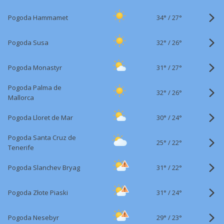
34°
/
Pogoda Hammamet
27°
32°
/
Pogoda Susa
26°
31°
/
Pogoda Monastyr
27°
Pogoda Palma de
32°
/
26°
Mallorca
30°
/
Pogoda Lloret de Mar
24°
Pogoda Santa Cruz de
25°
/
22°
Tenerife
31°
/
Pogoda Slanchev Bryag
22°
31°
/
Pogoda Złote Piaski
24°
29°
/
Pogoda Nesebyr
23°