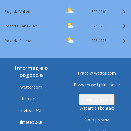
32°
/
Pogoda Valletta
26°
32°
/
Pogoda San Ġiljan
27°
32°
/
Pogoda Sliema
27°
Informacje o
Praca w wetter.com
pogodzie
Prywatność i pliki cookie
wetter.com
tiempo.es
Otwórz ustawienia
Wsparcie i kontakt
meteos24.fr
Nota prawna
ilmeteo24.it