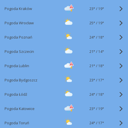
23°
/
Pogoda Kraków
19°
25°
/
Pogoda Wrocław
19°
24°
/
Pogoda Poznań
18°
21°
/
Pogoda Szczecin
14°
21°
/
Pogoda Lublin
18°
23°
/
Pogoda Bydgoszcz
17°
24°
/
Pogoda Łódź
18°
23°
/
Pogoda Katowice
19°
24°
/
Pogoda Toruń
17°