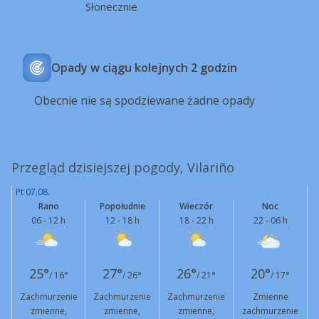
Słonecznie
Opady w ciągu kolejnych 2 godzin
Obecnie nie są spodziewane żadne opady
Przegląd dzisiejszej pogody, Vilariño
Pt 07.08.
Rano
Popołudnie
Wieczór
Noc
06 - 12 h
12 - 18 h
18 - 22 h
22 - 06 h
25°
27°
26°
20°
/ 16°
/ 26°
/ 21°
/ 17°
Zachmurzenie
Zachmurzenie
Zachmurzenie
Zmienne
zmienne,
zmienne,
zmienne,
zachmurzenie