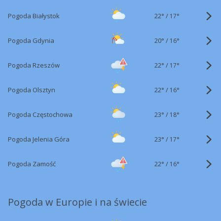
22°
/
Pogoda Białystok
17°
20°
/
Pogoda Gdynia
16°
22°
/
Pogoda Rzeszów
17°
22°
/
Pogoda Olsztyn
16°
23°
/
Pogoda Częstochowa
18°
23°
/
Pogoda Jelenia Góra
17°
22°
/
Pogoda Zamość
16°
Pogoda w Europie i na świecie