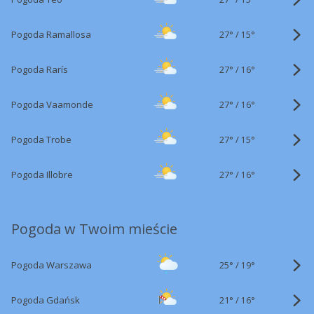
27°
/
Pogoda Ramallosa
15°
27°
/
Pogoda Rarís
16°
27°
/
Pogoda Vaamonde
16°
27°
/
Pogoda Trobe
15°
27°
/
Pogoda Illobre
16°
Pogoda w Twoim mieście
25°
/
Pogoda Warszawa
19°
21°
/
Pogoda Gdańsk
16°