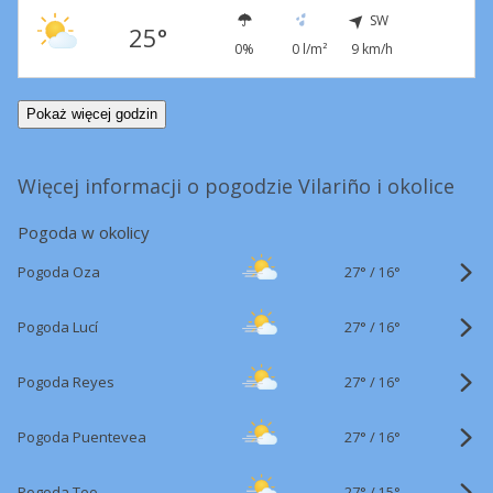
SW
25°
0%
0 l/m²
9 km/h
Pokaż więcej godzin
Więcej informacji o pogodzie Vilariño i okolice
Pogoda w okolicy
27°
/
Pogoda Oza
16°
27°
/
Pogoda Lucí
16°
27°
/
Pogoda Reyes
16°
27°
/
Pogoda Puentevea
16°
27°
/
Pogoda Teo
15°