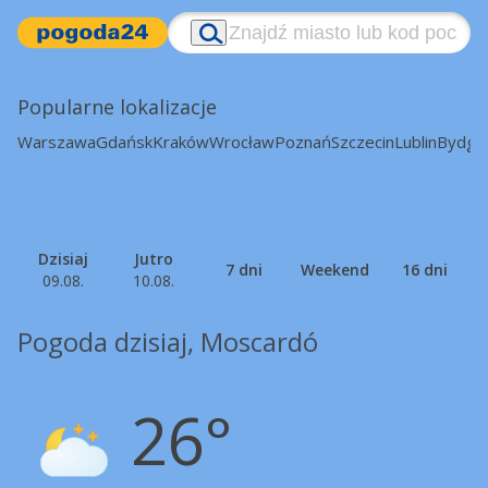
Popularne lokalizacje
Warszawa
Gdańsk
Kraków
Wrocław
Poznań
Szczecin
Lublin
Bydgo
Dzisiaj
Jutro
7 dni
Weekend
16 dni
09.08.
10.08.
Pogoda dzisiaj, Moscardó
26°