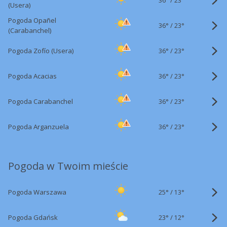
23°
(Usera)
Pogoda Opañel
36°
/
23°
(Carabanchel)
36°
/
Pogoda Zofío (Usera)
23°
36°
/
Pogoda Acacias
23°
36°
/
Pogoda Carabanchel
23°
36°
/
Pogoda Arganzuela
23°
Pogoda w Twoim mieście
25°
/
Pogoda Warszawa
13°
23°
/
Pogoda Gdańsk
12°