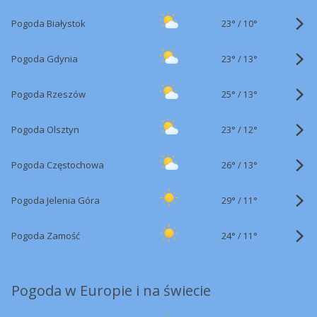
23°
/
Pogoda Białystok
10°
23°
/
Pogoda Gdynia
13°
25°
/
Pogoda Rzeszów
13°
23°
/
Pogoda Olsztyn
12°
26°
/
Pogoda Częstochowa
13°
29°
/
Pogoda Jelenia Góra
11°
24°
/
Pogoda Zamość
11°
Pogoda w Europie i na świecie