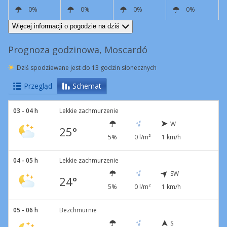
0%
0%
0%
0%
S
4 km/h
SW
13 km/h
W
12 km/h
S
3 km/h
Więcej informacji o pogodzie na dziś
Prognoza godzinowa, Moscardó
Dziś spodziewane jest do 13 godzin słonecznych
Przegląd
Schemat
03 - 04 h
Lekkie zachmurzenie
W
25°
5%
0 l/m²
1 km/h
04 - 05 h
Lekkie zachmurzenie
SW
24°
5%
0 l/m²
1 km/h
05 - 06 h
Bezchmurnie
S