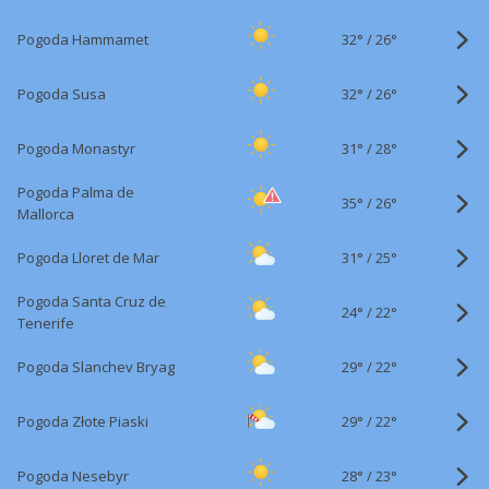
32°
/
Pogoda Hammamet
26°
32°
/
Pogoda Susa
26°
31°
/
Pogoda Monastyr
28°
Pogoda Palma de
35°
/
26°
Mallorca
31°
/
Pogoda Lloret de Mar
25°
Pogoda Santa Cruz de
24°
/
22°
Tenerife
29°
/
Pogoda Slanchev Bryag
22°
29°
/
Pogoda Złote Piaski
22°
28°
/
Pogoda Nesebyr
23°