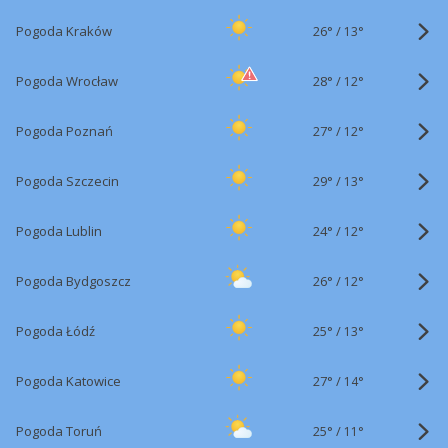
26°
/
Pogoda Kraków
13°
28°
/
Pogoda Wrocław
12°
27°
/
Pogoda Poznań
12°
29°
/
Pogoda Szczecin
13°
24°
/
Pogoda Lublin
12°
26°
/
Pogoda Bydgoszcz
12°
25°
/
Pogoda Łódź
13°
27°
/
Pogoda Katowice
14°
25°
/
Pogoda Toruń
11°