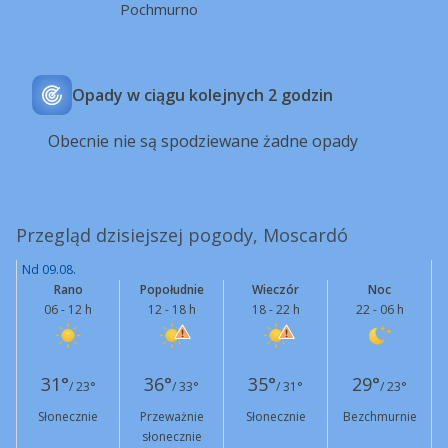
Pochmurno
Opady w ciągu kolejnych 2 godzin
Obecnie nie są spodziewane żadne opady
Przegląd dzisiejszej pogody, Moscardó
Nd 09.08.
Rano
Popołudnie
Wieczór
Noc
06 - 12 h
12 - 18 h
18 - 22 h
22 - 06 h
31°
36°
35°
29°
/ 23°
/ 33°
/ 31°
/ 23°
Słonecznie
Przeważnie
Słonecznie
Bezchmurnie
słonecznie