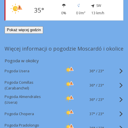
SW
35°
0%
0 l/m²
13 km/h
Pokaż więcej godzin
Więcej informacji o pogodzie Moscardó i okolice
Pogoda w okolicy
36°
/
Pogoda Usera
23°
Pogoda Comillas
36°
/
23°
(Carabanchel)
Pogoda Almendrales
36°
/
23°
(Usera)
37°
/
Pogoda Chopera
23°
Pogoda Pradolongo
36°
/