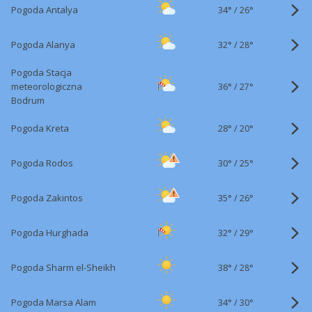
34°
/
Pogoda Antalya
26°
32°
/
Pogoda Alanya
28°
Pogoda Stacja
36°
/
meteorologiczna
27°
Bodrum
28°
/
Pogoda Kreta
20°
30°
/
Pogoda Rodos
25°
35°
/
Pogoda Zakintos
26°
32°
/
Pogoda Hurghada
29°
38°
/
Pogoda Sharm el-Sheikh
28°
34°
/
Pogoda Marsa Alam
30°