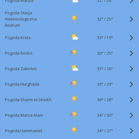
32°
/
Pogoda Alanya
28°
Pogoda Stacja
32°
/
meteorologiczna
25°
Bodrum
33°
/
Pogoda Kreta
19°
30°
/
Pogoda Rodos
25°
33°
/
Pogoda Zakintos
26°
33°
/
Pogoda Hurghada
29°
36°
/
Pogoda Sharm el-Sheikh
28°
34°
/
Pogoda Marsa Alam
30°
34°
/
Pogoda Hammamet
27°