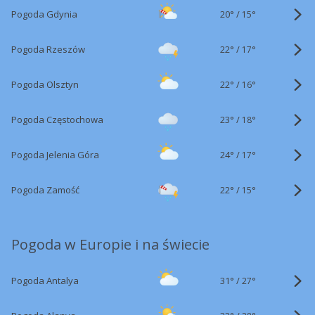
20°
/
Pogoda Gdynia
15°
22°
/
Pogoda Rzeszów
17°
22°
/
Pogoda Olsztyn
16°
23°
/
Pogoda Częstochowa
18°
24°
/
Pogoda Jelenia Góra
17°
22°
/
Pogoda Zamość
15°
Pogoda w Europie i na świecie
31°
/
Pogoda Antalya
27°