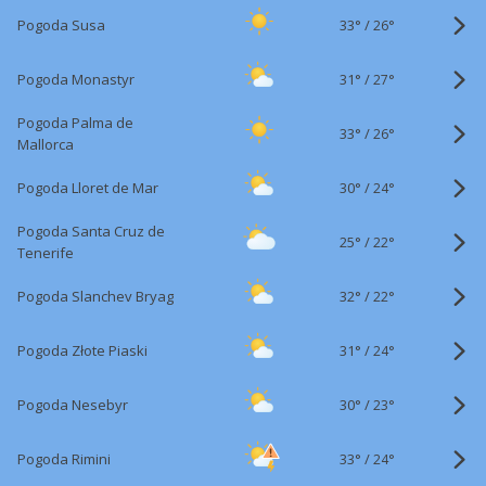
33°
/
Pogoda Susa
26°
31°
/
Pogoda Monastyr
27°
Pogoda Palma de
33°
/
26°
Mallorca
30°
/
Pogoda Lloret de Mar
24°
Pogoda Santa Cruz de
25°
/
22°
Tenerife
32°
/
Pogoda Slanchev Bryag
22°
31°
/
Pogoda Złote Piaski
24°
30°
/
Pogoda Nesebyr
23°
33°
/
Pogoda Rimini
24°