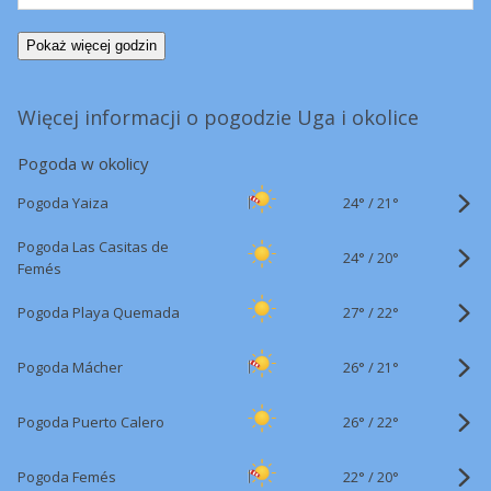
Pokaż więcej godzin
Więcej informacji o pogodzie Uga i okolice
Pogoda w okolicy
24°
/
Pogoda Yaiza
21°
Pogoda Las Casitas de
24°
/
20°
Femés
27°
/
Pogoda Playa Quemada
22°
26°
/
Pogoda Mácher
21°
26°
/
Pogoda Puerto Calero
22°
22°
/
Pogoda Femés
20°