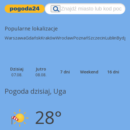
Popularne lokalizacje
Warszawa
Gdańsk
Kraków
Wrocław
Poznań
Szczecin
Lublin
Bydgo
Dzisiaj
Jutro
7 dni
Weekend
16 dni
07.08.
08.08.
Pogoda dzisiaj, Uga
28°