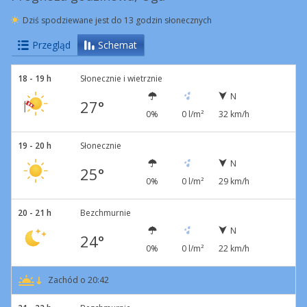
Dziś spodziewane jest do 13 godzin słonecznych
Przegląd
Schemat
18 - 19 h
Słonecznie i wietrznie
N
27°
0%
0 l/m²
32 km/h
19 - 20 h
Słonecznie
N
25°
0%
0 l/m²
29 km/h
20 - 21 h
Bezchmurnie
N
24°
0%
0 l/m²
22 km/h
Zachód o 20:42