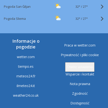
32°
/
Pogoda San Ġiljan
27°
32°
/
Pogoda Sliema
27°
Informacje o
Praca w wetter.com
pogodzie
Prywatność i pliki cookie
wetter.com
tiempo.es
Otwórz ustawienia
Wsparcie i kontakt
meteos24.fr
Nota prawna
ilmeteo24.it
Zgodność
weather24.co.uk
Dostępność