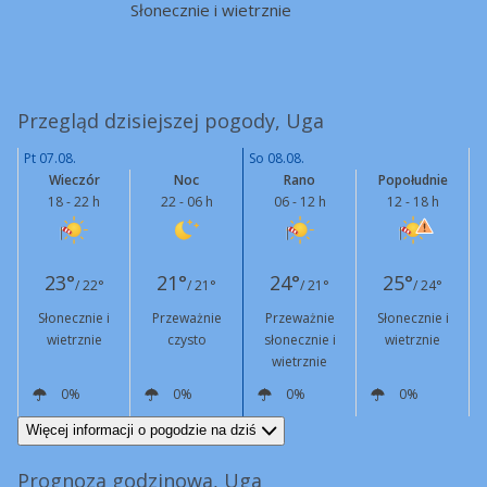
Słonecznie i wietrznie
Przegląd dzisiejszej pogody, Uga
Pt 07.08.
So 08.08.
Wieczór
Noc
Rano
Popołudnie
18 - 22 h
22 - 06 h
06 - 12 h
12 - 18 h
23°
21°
24°
25°
/ 22°
/ 21°
/ 21°
/ 24°
Słonecznie i
Przeważnie
Przeważnie
Słonecznie i
wietrznie
czysto
słonecznie i
wietrznie
wietrznie
0%
0%
0%
0%
N
27 km/h
N
23 km/h
N
30 km/h
N
39 km/h
Więcej informacji o pogodzie na dziś
Prognoza godzinowa, Uga