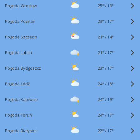
25°
/
Pogoda Wrocław
19°
23°
/
Pogoda Poznań
17°
21°
/
Pogoda Szczecin
14°
21°
/
Pogoda Lublin
17°
23°
/
Pogoda Bydgoszcz
17°
24°
/
Pogoda Łódź
18°
24°
/
Pogoda Katowice
19°
24°
/
Pogoda Toruń
17°
22°
/
Pogoda Białystok
17°