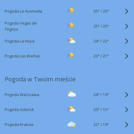
25°
/
Pogoda La Asomada
20°
Pogoda Vegas de
25°
/
20°
Tegoyo
24°
/
Pogoda La Hoya
22°
23°
/
Pogoda Las Breñas
21°
Pogoda w Twoim mieście
24°
/
Pogoda Warszawa
19°
20°
/
Pogoda Gdańsk
15°
22°
/
Pogoda Kraków
19°