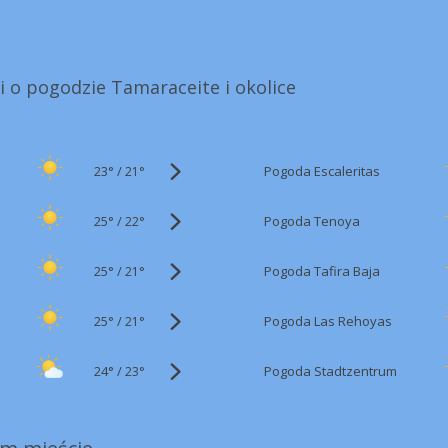
i o pogodzie Tamaraceite i okolice
23°
/
Pogoda Escaleritas
21°
25°
/
Pogoda Tenoya
22°
25°
/
Pogoda Tafira Baja
21°
25°
/
Pogoda Las Rehoyas
21°
24°
/
Pogoda Stadtzentrum
23°