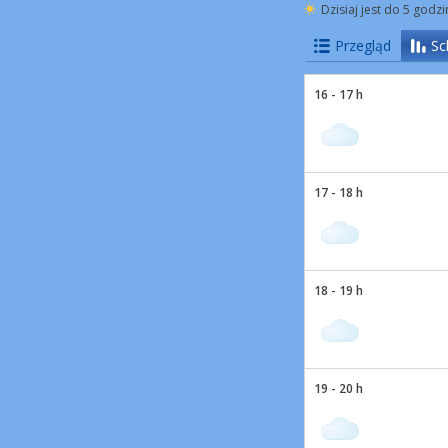
Dzisiaj jest do 5 godz
Przegląd
Sc
16 - 17 h
17 - 18 h
18 - 19 h
19 - 20 h