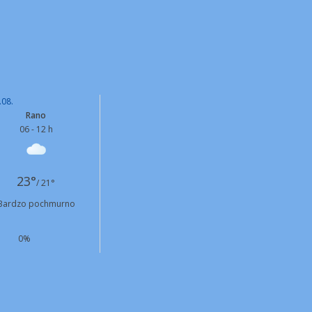
.08.
Rano
06 - 12 h
23°
/ 21°
Bardzo pochmurno
0%
NW
16 km/h