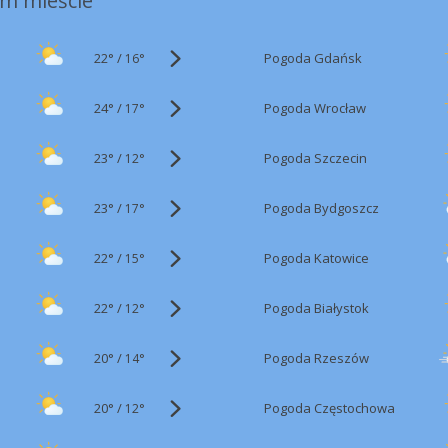
m mieście
22°
/
Pogoda Gdańsk
16°
24°
/
Pogoda Wrocław
17°
23°
/
Pogoda Szczecin
12°
23°
/
Pogoda Bydgoszcz
17°
22°
/
Pogoda Katowice
15°
22°
/
Pogoda Białystok
12°
20°
/
Pogoda Rzeszów
14°
20°
/
Pogoda Częstochowa
12°