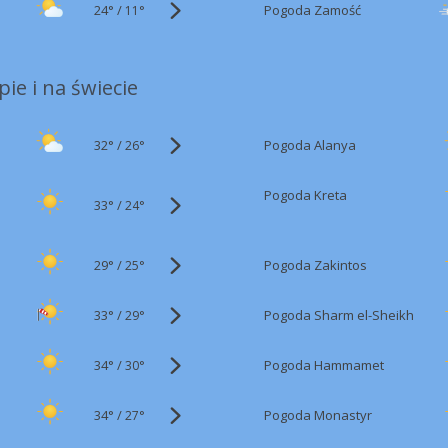
24°
/
Pogoda Zamość
11°
ie i na świecie
32°
/
Pogoda Alanya
26°
Pogoda Kreta
33°
/
24°
29°
/
Pogoda Zakintos
25°
33°
/
Pogoda Sharm el-Sheikh
29°
34°
/
Pogoda Hammamet
30°
34°
/
Pogoda Monastyr
27°