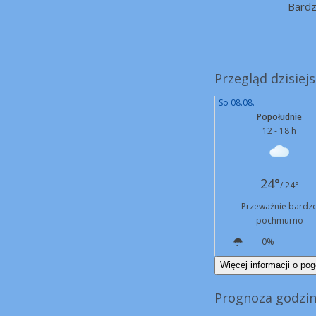
Bard
Przegląd dzisiej
So 08.08.
Popołudnie
12 - 18 h
24°
/ 24°
Przeważnie bardz
pochmurno
0%
NW
18 km/h
Więcej informacji o pog
Prognoza godzi