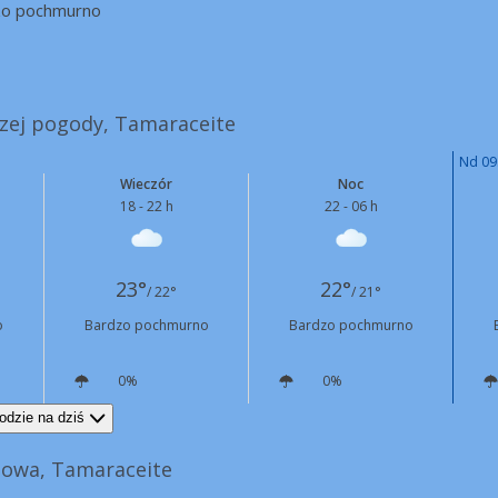
zo pochmurno
szej pogody, Tamaraceite
Nd 09
Wieczór
Noc
18 - 22 h
22 - 06 h
23°
22°
/ 22°
/ 21°
o
Bardzo pochmurno
Bardzo pochmurno
0%
0%
NW
18 km/h
NW
17 km/h
odzie na dziś
nowa, Tamaraceite