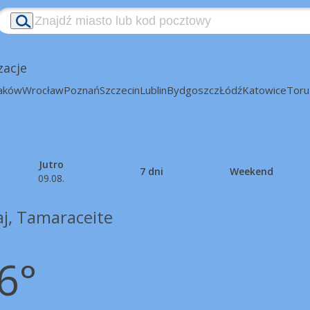
zacje
aków
Wrocław
Poznań
Szczecin
Lublin
Bydgoszcz
Łódź
Katowice
Toru
Jutro
7 dni
Weekend
09.08.
aj, Tamaraceite
6°