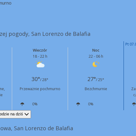
murno
szej pogody, San Lorenzo de Balafia
Pt 07.
Wieczór
Noc
18 - 22 h
22 - 06 h
30°
27°
/ 28°
/ 25°
ne,
Przeważnie pochmurno
Bezchmurnie
Za
ie
c
0%
0%
S
7 km/h
SW
3 km/h
odzie na dziś
owa, San Lorenzo de Balafia