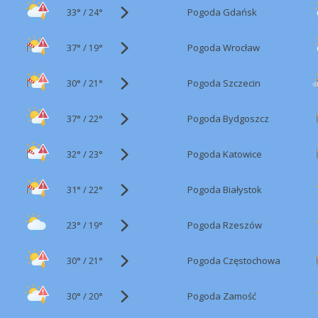
33°
/
Pogoda Gdańsk
24°
37°
/
Pogoda Wrocław
19°
30°
/
Pogoda Szczecin
21°
37°
/
Pogoda Bydgoszcz
22°
32°
/
Pogoda Katowice
23°
31°
/
Pogoda Białystok
22°
23°
/
Pogoda Rzeszów
19°
30°
/
Pogoda Częstochowa
21°
30°
/
Pogoda Zamość
20°