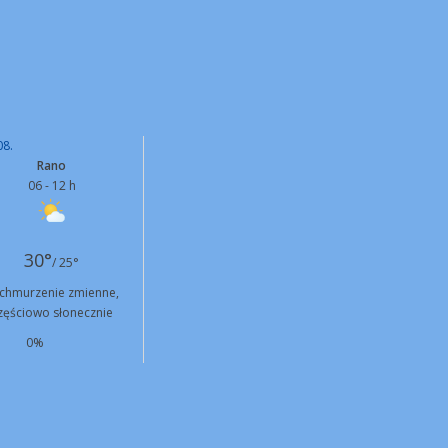
08.
Rano
06 - 12 h
30°
/ 25°
chmurzenie zmienne,
zęściowo słonecznie
0%
SW
3 km/h