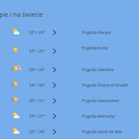
ie i na świecie
32°
/
Pogoda Alanya
26°
Pogoda Kreta
33°
/
25°
29°
/
Pogoda Zakintos
26°
34°
/
Pogoda Sharm el-Sheikh
30°
35°
/
Pogoda Hammamet
31°
33°
/
Pogoda Monastyr
27°
32°
/
Pogoda Lloret de Mar
26°