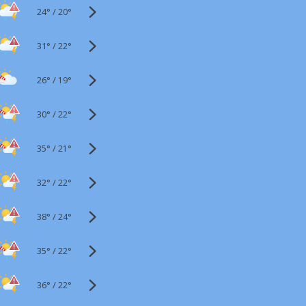
24°
/
20°
31°
/
22°
26°
/
19°
30°
/
22°
35°
/
21°
32°
/
22°
38°
/
24°
35°
/
22°
36°
/
22°