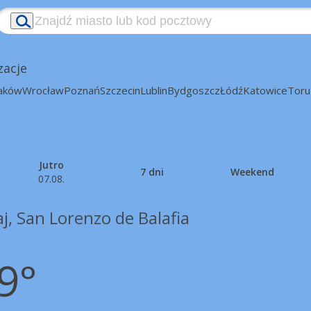
zacje
aków
Wrocław
Poznań
Szczecin
Lublin
Bydgoszcz
Łódź
Katowice
Toru
Jutro
7 dni
Weekend
07.08.
j, San Lorenzo de Balafia
9°