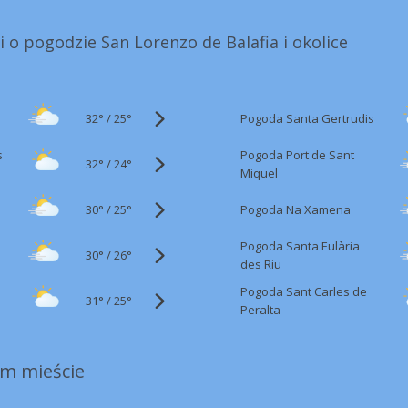
i o pogodzie San Lorenzo de Balafia i okolice
32°
/
Pogoda Santa Gertrudis
25°
s
Pogoda Port de Sant
32°
/
24°
Miquel
30°
/
Pogoda Na Xamena
25°
Pogoda Santa Eulària
30°
/
26°
des Riu
Pogoda Sant Carles de
31°
/
25°
Peralta
m mieście