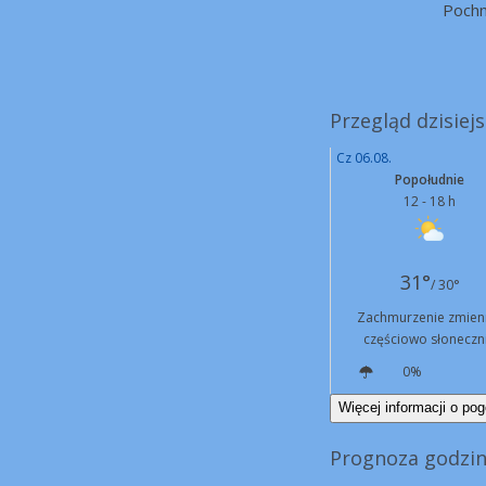
Poch
Przegląd dzisiej
Cz 06.08.
Popołudnie
12 - 18 h
31°
/ 30°
Zachmurzenie zmien
częściowo słoneczn
0%
SE
12 km/h
Więcej informacji o pog
Prognoza godzin