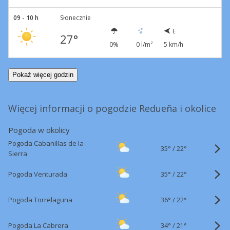
09 - 10 h
Słonecznie
E
27°
0%
0 l/m²
5 km/h
Pokaż więcej godzin
Więcej informacji o pogodzie Redueña i okolice
Pogoda w okolicy
Pogoda Cabanillas de la
35°
/
22°
Sierra
35°
/
Pogoda Venturada
22°
36°
/
Pogoda Torrelaguna
22°
34°
/
Pogoda La Cabrera
21°