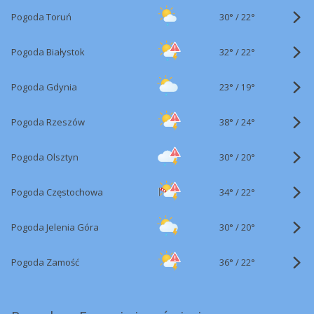
30°
/
Pogoda Toruń
22°
32°
/
Pogoda Białystok
22°
23°
/
Pogoda Gdynia
19°
38°
/
Pogoda Rzeszów
24°
30°
/
Pogoda Olsztyn
20°
34°
/
Pogoda Częstochowa
22°
30°
/
Pogoda Jelenia Góra
20°
36°
/
Pogoda Zamość
22°