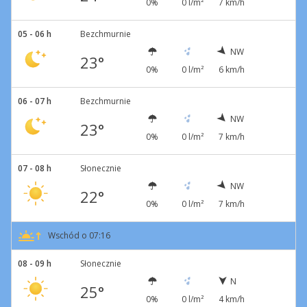
0%
0 l/m²
7 km/h
05 - 06 h
Bezchmurnie
NW
23°
0%
0 l/m²
6 km/h
06 - 07 h
Bezchmurnie
NW
23°
0%
0 l/m²
7 km/h
07 - 08 h
Słonecznie
NW
22°
0%
0 l/m²
7 km/h
Wschód o 07:16
08 - 09 h
Słonecznie
N
25°
0%
0 l/m²
4 km/h