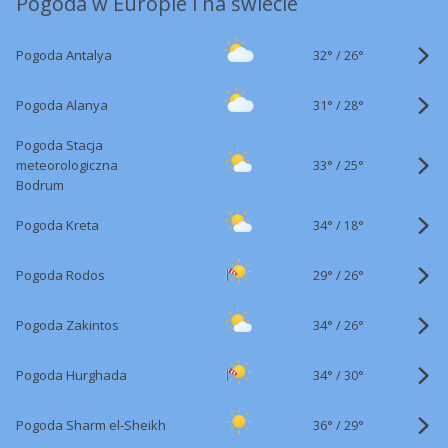
Pogoda w Europie i na świecie
32°
/
Pogoda Antalya
26°
31°
/
Pogoda Alanya
28°
Pogoda Stacja
33°
/
meteorologiczna
25°
Bodrum
34°
/
Pogoda Kreta
18°
29°
/
Pogoda Rodos
26°
34°
/
Pogoda Zakintos
26°
34°
/
Pogoda Hurghada
30°
36°
/
Pogoda Sharm el-Sheikh
29°