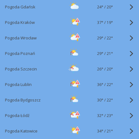
24°
/
Pogoda Gdańsk
20°
37°
/
Pogoda Kraków
19°
29°
/
Pogoda Wrocław
22°
29°
/
Pogoda Poznań
21°
26°
/
Pogoda Szczecin
20°
36°
/
Pogoda Lublin
22°
30°
/
Pogoda Bydgoszcz
22°
32°
/
Pogoda Łódź
23°
34°
/
Pogoda Katowice
21°