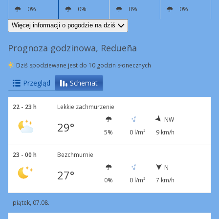
0%
0%
0%
0%
NW
7 km/h
NW
6 km/h
S
19 km/h
SW
14 km/h
Więcej informacji o pogodzie na dziś
Prognoza godzinowa, Redueña
Dziś spodziewane jest do 10 godzin słonecznych
Przegląd
Schemat
22 - 23 h
Lekkie zachmurzenie
NW
29°
5%
0 l/m²
9 km/h
23 - 00 h
Bezchmurnie
N
27°
0%
0 l/m²
7 km/h
piątek, 07.08.