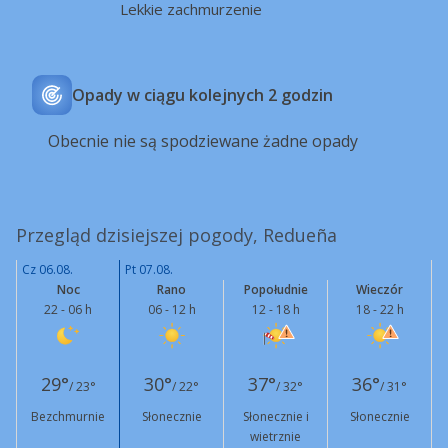
Lekkie zachmurzenie
Opady w ciągu kolejnych 2 godzin
Obecnie nie są spodziewane żadne opady
Przegląd dzisiejszej pogody, Redueña
Cz 06.08.
Pt 07.08.
Noc
Rano
Popołudnie
Wieczór
22 - 06 h
06 - 12 h
12 - 18 h
18 - 22 h
29°
30°
37°
36°
/ 23°
/ 22°
/ 32°
/ 31°
Bezchmurnie
Słonecznie
Słonecznie i
Słonecznie
wietrznie