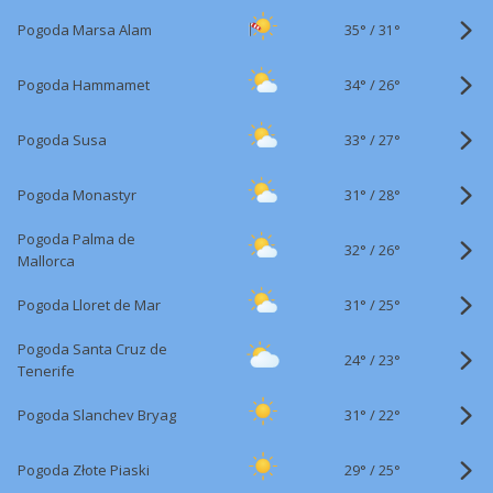
35°
/
Pogoda Marsa Alam
31°
34°
/
Pogoda Hammamet
26°
33°
/
Pogoda Susa
27°
31°
/
Pogoda Monastyr
28°
Pogoda Palma de
32°
/
26°
Mallorca
31°
/
Pogoda Lloret de Mar
25°
Pogoda Santa Cruz de
24°
/
23°
Tenerife
31°
/
Pogoda Slanchev Bryag
22°
29°
/
Pogoda Złote Piaski
25°