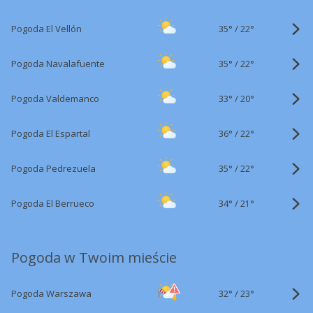
35°
/
Pogoda El Vellón
22°
35°
/
Pogoda Navalafuente
22°
33°
/
Pogoda Valdemanco
20°
36°
/
Pogoda El Espartal
22°
35°
/
Pogoda Pedrezuela
22°
34°
/
Pogoda El Berrueco
21°
Pogoda w Twoim mieście
32°
/
Pogoda Warszawa
23°