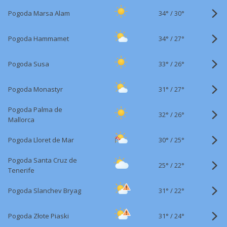
34°
/
Pogoda Marsa Alam
30°
34°
/
Pogoda Hammamet
27°
33°
/
Pogoda Susa
26°
31°
/
Pogoda Monastyr
27°
Pogoda Palma de
32°
/
26°
Mallorca
30°
/
Pogoda Lloret de Mar
25°
Pogoda Santa Cruz de
25°
/
22°
Tenerife
31°
/
Pogoda Slanchev Bryag
22°
31°
/
Pogoda Złote Piaski
24°