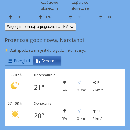
częściowo
częściowo
słonecznie
słonecznie
0%
0%
0%
0%
E
3 km/h
N
8 km/h
N
5 km/h
SE
3 km/h
Więcej informacji o pogodzie na dziś
Prognoza godzinowa, Narciandi
Dziś spodziewane jest do 8 godzin słonecznych
Przegląd
Schemat
06 - 07 h
Bezchmurnie
E
21°
5%
0 l/m²
2 km/h
07 - 08 h
Słonecznie
SE
20°
5%
0 l/m²
2 km/h