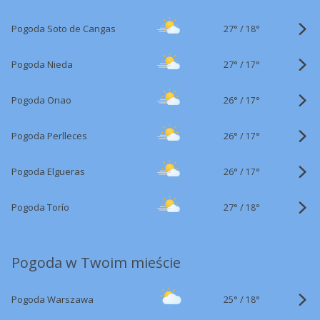
27°
/
Pogoda Soto de Cangas
18°
27°
/
Pogoda Nieda
17°
26°
/
Pogoda Onao
17°
26°
/
Pogoda Perlleces
17°
26°
/
Pogoda Elgueras
17°
27°
/
Pogoda Torío
18°
Pogoda w Twoim mieście
25°
/
Pogoda Warszawa
18°