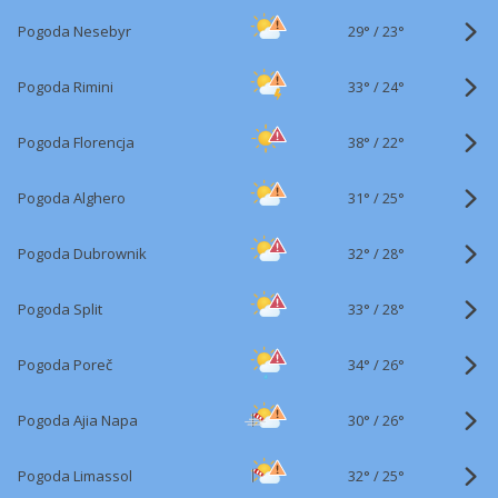
29°
/
Pogoda Nesebyr
23°
33°
/
Pogoda Rimini
24°
38°
/
Pogoda Florencja
22°
31°
/
Pogoda Alghero
25°
32°
/
Pogoda Dubrownik
28°
33°
/
Pogoda Split
28°
34°
/
Pogoda Poreč
26°
30°
/
Pogoda Ajia Napa
26°
32°
/
Pogoda Limassol
25°