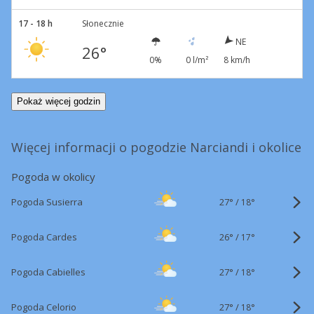
17 - 18 h
Słonecznie
NE
26°
0%
0 l/m²
8 km/h
Pokaż więcej godzin
Więcej informacji o pogodzie Narciandi i okolice
Pogoda w okolicy
27°
/
Pogoda Susierra
18°
26°
/
Pogoda Cardes
17°
27°
/
Pogoda Cabielles
18°
27°
/
Pogoda Celorio
18°