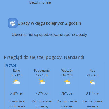
Bezchmurnie
Opady w ciągu kolejnych 2 godzin
Obecnie nie są spodziewane żadne opady
Przegląd dzisiejszej pogody, Narciandi
Pt 07.08.
Rano
Popołudnie
Wieczór
Noc
06 - 12 h
12 - 18 h
18 - 22 h
22 - 06 h
24°
27°
26°
21°
/ 18°
/ 25°
/ 21°
/ 19°
Przeważnie
Zachmurzenie
Zachmurzenie
Zachmurzenie
pochmurno
zmienne,
zmienne,
zmienne