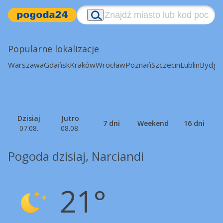
Popularne lokalizacje
Warszawa
Gdańsk
Kraków
Wrocław
Poznań
Szczecin
Lublin
Bydgo
Dzisiaj
Jutro
7 dni
Weekend
16 dni
07.08.
08.08.
Pogoda dzisiaj, Narciandi
21°