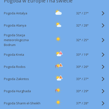
Pogoda w Europie i na świecie
32°
/
Pogoda Antalya
27°
32°
/
Pogoda Alanya
28°
Pogoda Stacja
32°
/
meteorologiczna
25°
Bodrum
33°
/
Pogoda Kreta
19°
30°
/
Pogoda Rodos
26°
33°
/
Pogoda Zakintos
27°
33°
/
Pogoda Hurghada
29°
37°
/
Pogoda Sharm el-Sheikh
28°