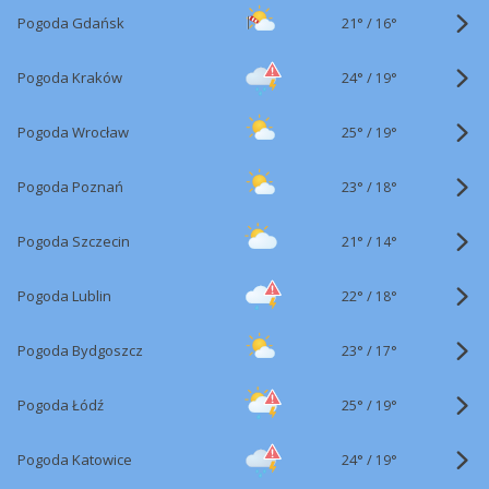
21°
/
Pogoda Gdańsk
16°
24°
/
Pogoda Kraków
19°
25°
/
Pogoda Wrocław
19°
23°
/
Pogoda Poznań
18°
21°
/
Pogoda Szczecin
14°
22°
/
Pogoda Lublin
18°
23°
/
Pogoda Bydgoszcz
17°
25°
/
Pogoda Łódź
19°
24°
/
Pogoda Katowice
19°