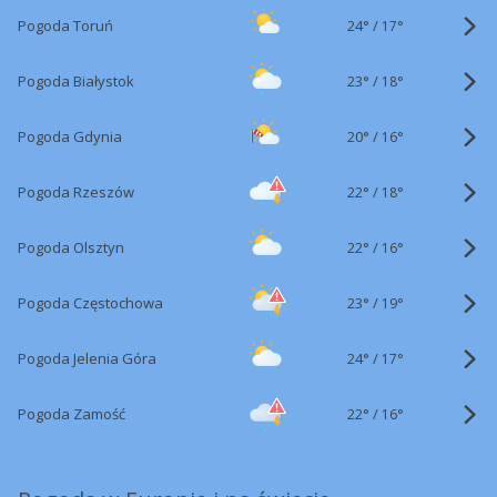
24°
/
Pogoda Toruń
17°
23°
/
Pogoda Białystok
18°
20°
/
Pogoda Gdynia
16°
22°
/
Pogoda Rzeszów
18°
22°
/
Pogoda Olsztyn
16°
23°
/
Pogoda Częstochowa
19°
24°
/
Pogoda Jelenia Góra
17°
22°
/
Pogoda Zamość
16°