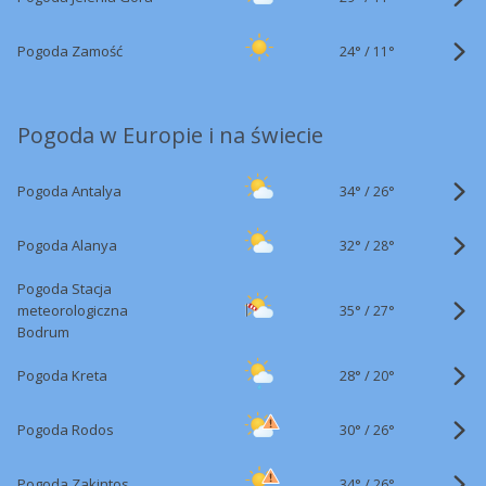
24°
/
Pogoda Zamość
11°
Pogoda w Europie i na świecie
34°
/
Pogoda Antalya
26°
32°
/
Pogoda Alanya
28°
Pogoda Stacja
35°
/
meteorologiczna
27°
Bodrum
28°
/
Pogoda Kreta
20°
30°
/
Pogoda Rodos
26°
34°
/
Pogoda Zakintos
26°