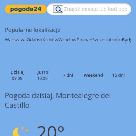
Popularne lokalizacje
Warszawa
Gdańsk
Kraków
Wrocław
Poznań
Szczecin
Lublin
Bydgo
Dzisiaj
Jutro
7 dni
Weekend
16 dni
09.08.
10.08.
Pogoda dzisiaj, Montealegre del
Castillo
20°