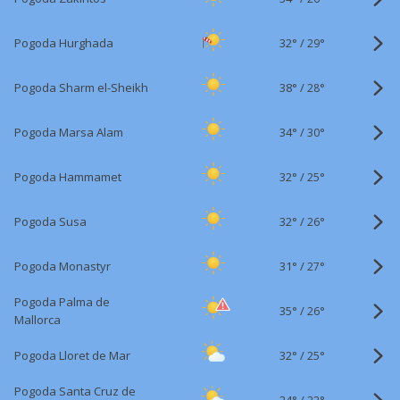
32°
/
Pogoda Hurghada
29°
38°
/
Pogoda Sharm el-Sheikh
28°
34°
/
Pogoda Marsa Alam
30°
32°
/
Pogoda Hammamet
25°
32°
/
Pogoda Susa
26°
31°
/
Pogoda Monastyr
27°
Pogoda Palma de
35°
/
26°
Mallorca
32°
/
Pogoda Lloret de Mar
25°
Pogoda Santa Cruz de
24°
/