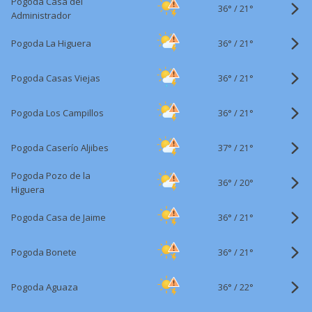
Pogoda Casa del
36°
/
21°
Administrador
36°
/
Pogoda La Higuera
21°
36°
/
Pogoda Casas Viejas
21°
36°
/
Pogoda Los Campillos
21°
37°
/
Pogoda Caserío Aljibes
21°
Pogoda Pozo de la
36°
/
20°
Higuera
36°
/
Pogoda Casa de Jaime
21°
36°
/
Pogoda Bonete
21°
36°
/
Pogoda Aguaza
22°