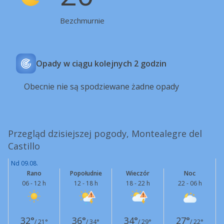
Bezchmurnie
Opady w ciągu kolejnych 2 godzin
Obecnie nie są spodziewane żadne opady
Przegląd dzisiejszej pogody, Montealegre del
Castillo
Nd 09.08.
Rano
Popołudnie
Wieczór
Noc
06 - 12 h
12 - 18 h
18 - 22 h
22 - 06 h
32°
36°
34°
27°
/ 21°
/ 34°
/ 29°
/ 22°