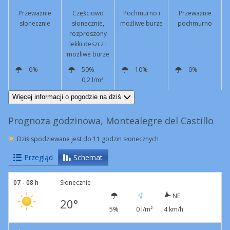
Przeważnie
Częściowo
Pochmurno i
Przeważnie
słonecznie
słonecznie,
możliwe burze
pochmurno
rozproszony
lekki deszcz i
możliwe burze
0%
50%
10%
0%
0,2 l/m²
E
6 km/h
S
17 km/h
S
16 km/h
E
4 km/h
Więcej informacji o pogodzie na dziś
Prognoza godzinowa, Montealegre del Castillo
Dziś spodziewane jest do 11 godzin słonecznych
Przegląd
Schemat
07 - 08 h
Słonecznie
NE
20°
5%
0 l/m²
4 km/h