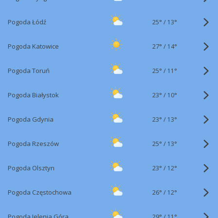
25°
/
Pogoda Łódź
13°
27°
/
Pogoda Katowice
14°
25°
/
Pogoda Toruń
11°
23°
/
Pogoda Białystok
10°
23°
/
Pogoda Gdynia
13°
25°
/
Pogoda Rzeszów
13°
23°
/
Pogoda Olsztyn
12°
26°
/
Pogoda Częstochowa
12°
29°
/
Pogoda Jelenia Góra
11°