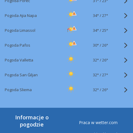
31°
/
Pogoda Poreč
23°
34°
/
Pogoda Ajia Napa
27°
34°
/
Pogoda Limassol
25°
30°
/
Pogoda Pafos
26°
32°
/
Pogoda Valletta
26°
32°
/
Pogoda San Ġiljan
27°
32°
/
Pogoda Sliema
26°
Informacje o
Praca w wetter.com
pogodzie