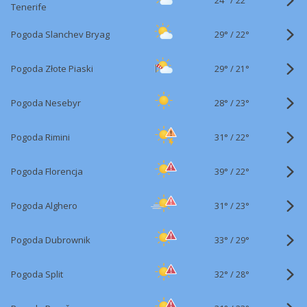
22°
Tenerife
29°
/
Pogoda Slanchev Bryag
22°
29°
/
Pogoda Złote Piaski
21°
28°
/
Pogoda Nesebyr
23°
31°
/
Pogoda Rimini
22°
39°
/
Pogoda Florencja
22°
31°
/
Pogoda Alghero
23°
33°
/
Pogoda Dubrownik
29°
32°
/
Pogoda Split
28°