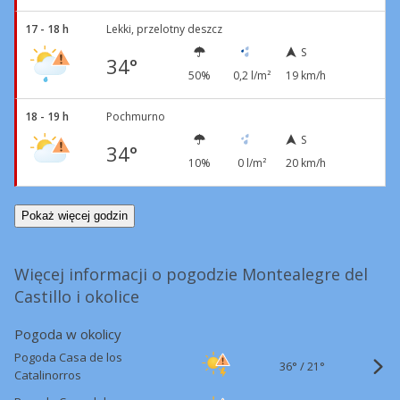
17 - 18 h
Lekki, przelotny deszcz
S
34°
50%
0,2 l/m²
19 km/h
18 - 19 h
Pochmurno
S
34°
10%
0 l/m²
20 km/h
Pokaż więcej godzin
Więcej informacji o pogodzie Montealegre del
Castillo i okolice
Pogoda w okolicy
Pogoda Casa de los
36°
/
21°
Catalinorros