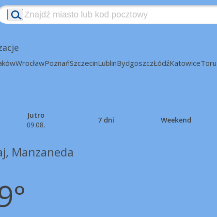
zacje
aków
Wrocław
Poznań
Szczecin
Lublin
Bydgoszcz
Łódź
Katowice
Toru
Jutro
7 dni
Weekend
09.08.
aj, Manzaneda
9°