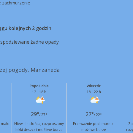
e zachmurzenie
ągu kolejnych 2 godzin
ą spodziewane żadne opady
jszej pogody, Manzaneda
Popołudnie
Wieczór
12 - 18 h
18 - 22 h
29°
27°
/ 27°
/ 22°
 mało
Niewiele słońca, rozproszony
Przeważnie pochmurno i
Za
lekki deszcz i możliwe burze
możliwe burze
rozp