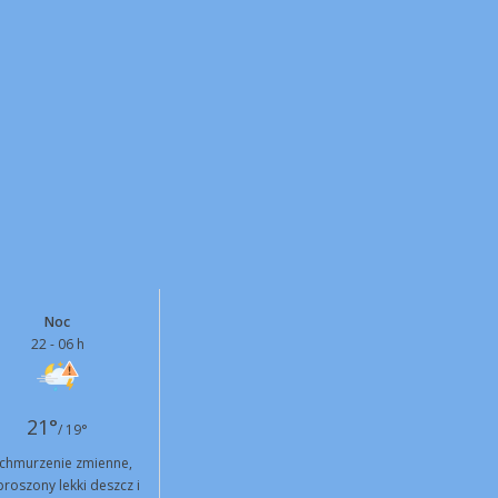
Noc
22 - 06 h
21°
/ 19°
chmurzenie zmienne,
roszony lekki deszcz i