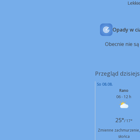
Lekki
Opady w ci
Obecnie nie s
Przegląd dzisie
So 08.08.
Rano
06 - 12 h
25°
/ 17°
Zmienne zachmurzenie,
słońca