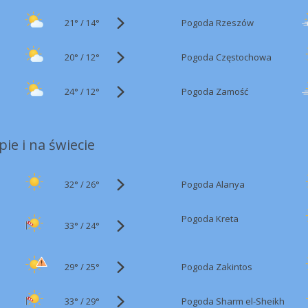
21°
/
Pogoda Rzeszów
14°
20°
/
Pogoda Częstochowa
12°
24°
/
Pogoda Zamość
12°
ie i na świecie
32°
/
Pogoda Alanya
26°
Pogoda Kreta
33°
/
24°
29°
/
Pogoda Zakintos
25°
33°
/
Pogoda Sharm el-Sheikh
29°