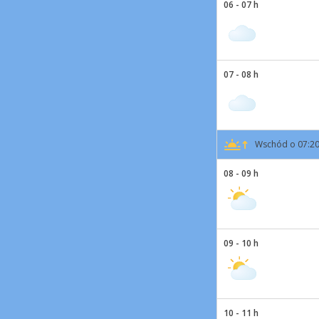
06 - 07 h
07 - 08 h
Wschód o 07:2
08 - 09 h
09 - 10 h
10 - 11 h