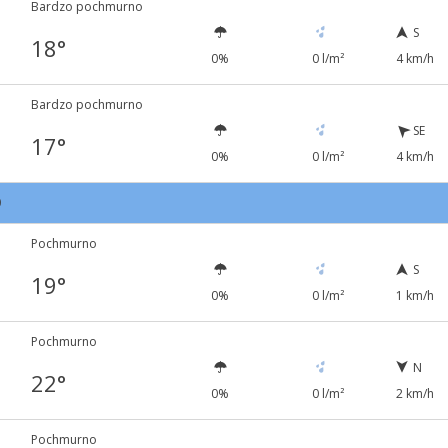
Bardzo pochmurno
S
18°
0%
0 l/m²
4 km/h
Bardzo pochmurno
SE
17°
0%
0 l/m²
4 km/h
0
Pochmurno
S
19°
0%
0 l/m²
1 km/h
Pochmurno
N
22°
0%
0 l/m²
2 km/h
Pochmurno