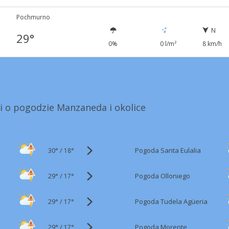
Pochmurno
N
29°
0%
0 l/m²
8 km/h
i o pogodzie Manzaneda i okolice
30°
/
Pogoda Santa Eulalia
18°
29°
/
Pogoda Olloniego
17°
29°
/
Pogoda Tudela Agüeria
17°
29°
/
Pogoda Morente
17°