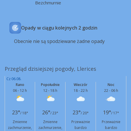
Bezchmurnie
Opady w ciągu kolejnych 2 godzin
Obecnie nie są spodziewane żadne opady
Przegląd dzisiejszej pogody, Llerices
Cz 06.08.
Rano
Popołudnie
Wieczór
Noc
06 - 12 h
12 - 18 h
18 - 22 h
22 - 06 h
23°
26°
23°
19°
/ 18°
/ 23°
/ 20°
/ 17°
Zmienne
Zmienne
Przeważnie
Przeważnie
zachmurzenie,
zachmurzenie,
bardzo
bardzo