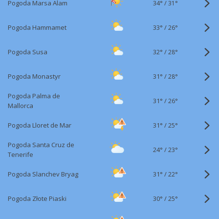
34°
/
Pogoda Marsa Alam
31°
33°
/
Pogoda Hammamet
26°
32°
/
Pogoda Susa
28°
31°
/
Pogoda Monastyr
28°
Pogoda Palma de
31°
/
26°
Mallorca
31°
/
Pogoda Lloret de Mar
25°
Pogoda Santa Cruz de
24°
/
23°
Tenerife
31°
/
Pogoda Slanchev Bryag
22°
30°
/
Pogoda Złote Piaski
25°