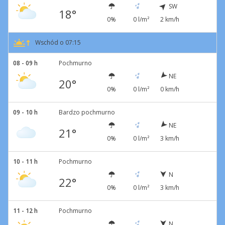
SW
18°
0%
0 l/m²
2 km/h
Wschód o 07:15
08 - 09 h
Pochmurno
NE
20°
0%
0 l/m²
0 km/h
09 - 10 h
Bardzo pochmurno
NE
21°
0%
0 l/m²
3 km/h
10 - 11 h
Pochmurno
N
22°
0%
0 l/m²
3 km/h
11 - 12 h
Pochmurno
N