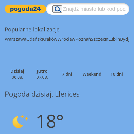
Popularne lokalizacje
Warszawa
Gdańsk
Kraków
Wrocław
Poznań
Szczecin
Lublin
Bydgo
Dzisiaj
Jutro
7 dni
Weekend
16 dni
06.08.
07.08.
Pogoda dzisiaj, Llerices
18°