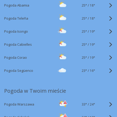
25°
/
Pogoda Abamia
18°
25°
/
Pogoda Teleña
18°
25°
/
Pogoda Isongo
19°
25°
/
Pogoda Cabielles
19°
25°
/
Pogoda Corao
19°
23°
/
Pogoda Següenco
16°
Pogoda w Twoim mieście
33°
/
Pogoda Warszawa
24°