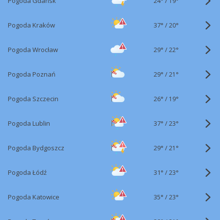
24°
/
Pogoda Gdańsk
19°
37°
/
Pogoda Kraków
20°
29°
/
Pogoda Wrocław
22°
29°
/
Pogoda Poznań
21°
26°
/
Pogoda Szczecin
19°
37°
/
Pogoda Lublin
23°
29°
/
Pogoda Bydgoszcz
21°
31°
/
Pogoda Łódź
23°
35°
/
Pogoda Katowice
23°