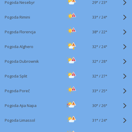
29°
/
Pogoda Nesebyr
23°
33°
/
Pogoda Rimini
24°
38°
/
Pogoda Florencja
22°
32°
/
Pogoda Alghero
24°
32°
/
Pogoda Dubrownik
28°
32°
/
Pogoda Split
27°
33°
/
Pogoda Poreč
25°
30°
/
Pogoda Ajia Napa
26°
31°
/
Pogoda Limassol
24°