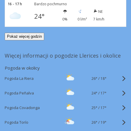
16 - 17 h
Bardzo pochmurno
NE
24°
0%
0 l/m²
7 km/h
Pokaż więcej godzin
Więcej informacji o pogodzie Llerices i okolice
Pogoda w okolicy
26°
/
Pogoda La Riera
18°
24°
/
Pogoda Peñalva
17°
25°
/
Pogoda Covadonga
17°
26°
/
Pogoda Torío
19°