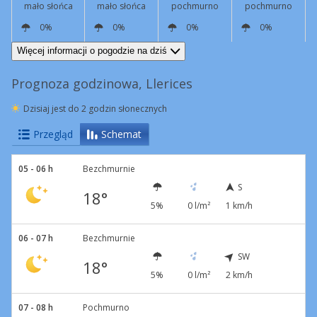
mało słońca
mało słońca
pochmurno
pochmurno
0%
0%
0%
0%
N
2 km/h
N
7 km/h
NE
5 km/h
N
2 km/h
Więcej informacji o pogodzie na dziś
Prognoza godzinowa, Llerices
Dzisiaj jest do 2 godzin słonecznych
Przegląd
Schemat
05 - 06 h
Bezchmurnie
S
18°
5%
0 l/m²
1 km/h
06 - 07 h
Bezchmurnie
SW
18°
5%
0 l/m²
2 km/h
07 - 08 h
Pochmurno