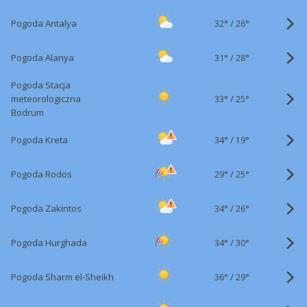
32°
/
Pogoda Antalya
26°
31°
/
Pogoda Alanya
28°
Pogoda Stacja
33°
/
meteorologiczna
25°
Bodrum
34°
/
Pogoda Kreta
19°
29°
/
Pogoda Rodos
25°
34°
/
Pogoda Zakintos
26°
34°
/
Pogoda Hurghada
30°
36°
/
Pogoda Sharm el-Sheikh
29°