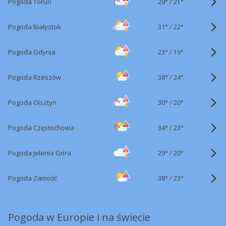
29°
/
Pogoda Toruń
21°
31°
/
Pogoda Białystok
22°
23°
/
Pogoda Gdynia
19°
38°
/
Pogoda Rzeszów
24°
30°
/
Pogoda Olsztyn
20°
34°
/
Pogoda Częstochowa
23°
29°
/
Pogoda Jelenia Góra
20°
38°
/
Pogoda Zamość
23°
Pogoda w Europie i na świecie