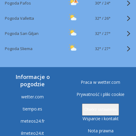
30°
/
Pogoda Pafos
24°
32°
/
Pogoda Valletta
26°
32°
/
Pogoda San Ġiljan
27°
32°
/
Pogoda Sliema
27°
Informacje o
Praca w wetter.com
pogodzie
Prywatność i pliki cookie
wetter.com
tiempo.es
Otwórz ustawienia
Wsparcie i kontakt
meteos24.fr
Nota prawna
ilmeteo24.it