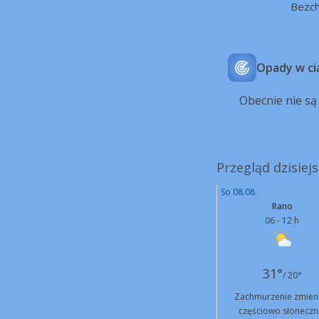
Bezc
Opady w ci
Obecnie nie s
Przegląd dzisiej
So 08.08.
Rano
06 - 12 h
31°
/ 20°
Zachmurzenie zmien
częściowo słoneczn