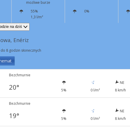
możliwe burze
55%
0%
1,3 l/m²
S
14 km/h
Podmuchy
52 km/h
N
8 km/h
odzie na dziś
owa, Enériz
 do 8 godzin słonecznych
hemat
Bezchmurnie
NE
20°
5%
0 l/m²
8 km/h
Bezchmurnie
NE
19°
5%
0 l/m²
8 km/h