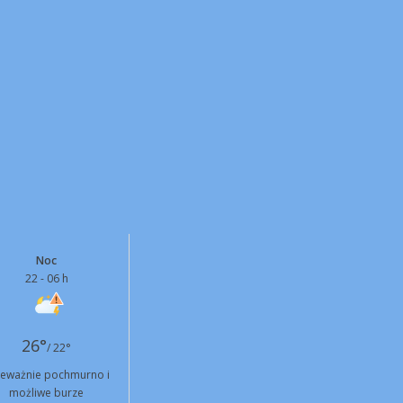
Noc
22 - 06 h
26°
/ 22°
zeważnie pochmurno i
możliwe burze