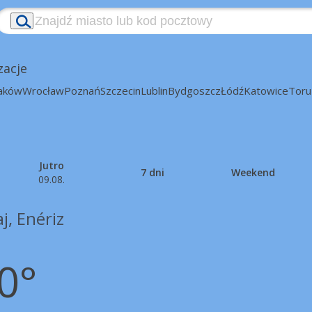
zacje
aków
Wrocław
Poznań
Szczecin
Lublin
Bydgoszcz
Łódź
Katowice
Toru
Jutro
7 dni
Weekend
09.08.
j, Enériz
0°