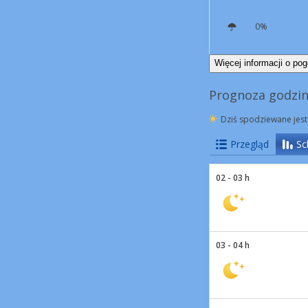
0%
N
6 km/h
Więcej informacji o pog
Prognoza godzin
Dziś spodziewane jest
Przegląd
Sc
02 - 03 h
03 - 04 h