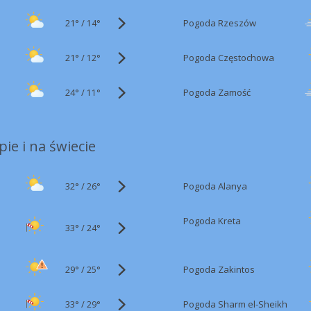
21°
/
Pogoda Rzeszów
14°
21°
/
Pogoda Częstochowa
12°
24°
/
Pogoda Zamość
11°
ie i na świecie
32°
/
Pogoda Alanya
26°
Pogoda Kreta
33°
/
24°
29°
/
Pogoda Zakintos
25°
33°
/
Pogoda Sharm el-Sheikh
29°