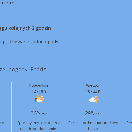
hmurnie
ągu kolejnych 2 godzin
ą spodziewane żadne opady
szej pogody, Enériz
Popołudnie
Wieczór
12 - 18 h
18 - 22 h
36°
29°
/ 29°
/ 27°
ne,
Sporadyczny lekki deszcz,
Bardzo pochmurno i możliwe
Pr
ie
częściowo słonecznie i
burze