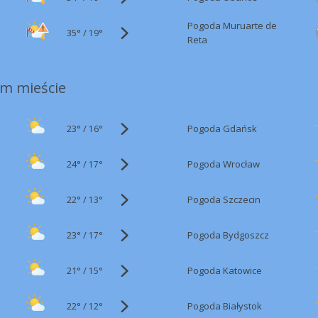
Pogoda Muruarte de
35°
/
19°
Reta
m mieście
23°
/
Pogoda Gdańsk
16°
24°
/
Pogoda Wrocław
17°
22°
/
Pogoda Szczecin
13°
23°
/
Pogoda Bydgoszcz
17°
21°
/
Pogoda Katowice
15°
22°
/
Pogoda Białystok
12°