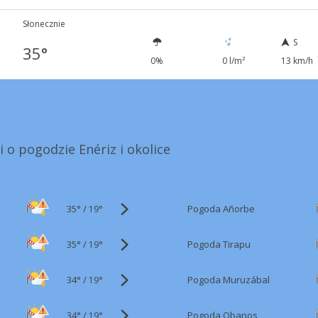
Słonecznie
S
35°
0%
0 l/m²
13 km/h
i o pogodzie Enériz i okolice
35°
/
Pogoda Añorbe
19°
35°
/
Pogoda Tirapu
19°
34°
/
Pogoda Muruzábal
19°
34°
/
Pogoda Obanos
19°