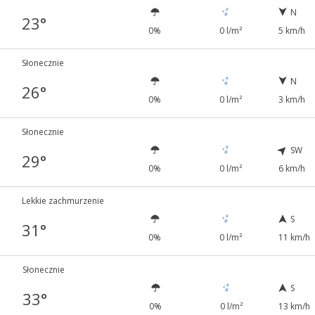
N
23°
0%
0 l/m²
5 km/h
Słonecznie
N
26°
0%
0 l/m²
3 km/h
Słonecznie
SW
29°
0%
0 l/m²
6 km/h
Lekkie zachmurzenie
S
31°
0%
0 l/m²
11 km/h
Słonecznie
S
33°
0%
0 l/m²
13 km/h