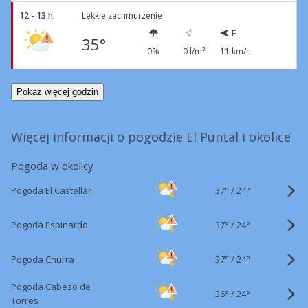
12 - 13 h
Lekkie zachmurzenie
E
35°
0%
0 l/m²
11 km/h
Pokaż więcej godzin
Więcej informacji o pogodzie El Puntal i okolice
Pogoda w okolicy
37°
/
Pogoda El Castellar
24°
37°
/
Pogoda Espinardo
24°
37°
/
Pogoda Churra
24°
Pogoda Cabezo de
36°
/
24°
Torres