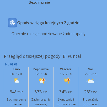
Bezchmurnie
Opady w ciągu kolejnych 2 godzin
Obecnie nie są spodziewane żadne opady
Przegląd dzisiejszej pogody, El Puntal
Nd 09.08.
Rano
Popołudnie
Wieczór
Noc
06 - 12 h
12 - 18 h
18 - 22 h
22 - 06 h
34°
37°
34°
28°
/ 24°
/ 35°
/ 29°
/ 25°
Zachmurzenie
Zachmurzenie
Słonecznie i
Przeważnie
zmienne,
zmienne,
możliwe burze
pochmurno