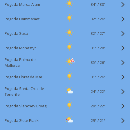
34°
/
Pogoda Marsa Alam
30°
32°
/
Pogoda Hammamet
26°
32°
/
Pogoda Susa
27°
31°
/
Pogoda Monastyr
28°
Pogoda Palma de
35°
/
26°
Mallorca
31°
/
Pogoda Lloret de Mar
26°
Pogoda Santa Cruz de
24°
/
22°
Tenerife
29°
/
Pogoda Slanchev Bryag
22°
29°
/
Pogoda Złote Piaski
21°