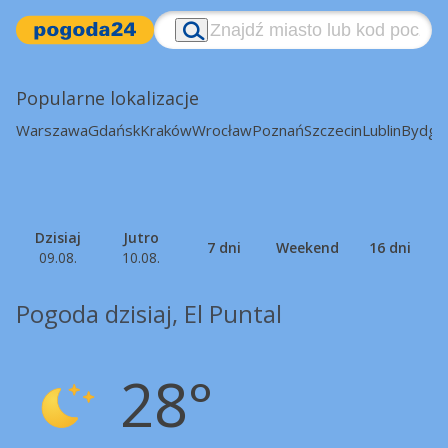
Popularne lokalizacje
Warszawa
Gdańsk
Kraków
Wrocław
Poznań
Szczecin
Lublin
Bydgo
Dzisiaj
Jutro
7 dni
Weekend
16 dni
09.08.
10.08.
Pogoda dzisiaj, El Puntal
28°