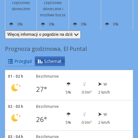
częściowo
częściowo
słonecznie
słonecznie i
możliwe burze
0%
0%
0%
0%
W
3 km/h
E
15 km/h
E
12 km/h
E
2 km/h
Więcej informacji o pogodzie na dziś
Prognoza godzinowa, El Puntal
Przegląd
Schemat
01 - 02 h
Bezchmurnie
W
27°
5%
0 l/m²
2 km/h
02 - 03 h
Bezchmurnie
W
26°
5%
0 l/m²
2 km/h
03 - 04 h
Bezchmurnie