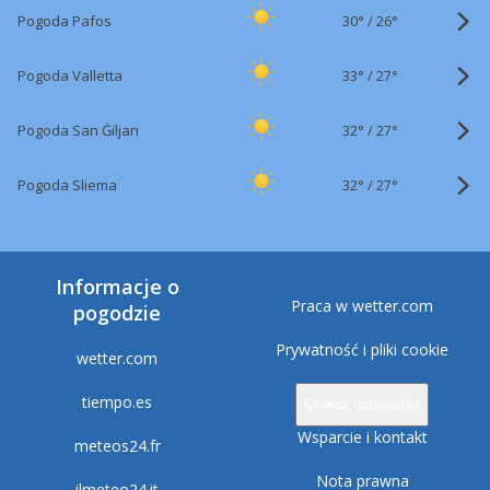
30°
/
Pogoda Pafos
26°
33°
/
Pogoda Valletta
27°
32°
/
Pogoda San Ġiljan
27°
32°
/
Pogoda Sliema
27°
Informacje o
Praca w wetter.com
pogodzie
Prywatność i pliki cookie
wetter.com
tiempo.es
Otwórz ustawienia
Wsparcie i kontakt
meteos24.fr
Nota prawna
ilmeteo24.it