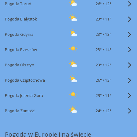
26°
/
Pogoda Toruń
12°
23°
/
Pogoda Białystok
11°
23°
/
Pogoda Gdynia
13°
25°
/
Pogoda Rzeszów
14°
23°
/
Pogoda Olsztyn
12°
26°
/
Pogoda Częstochowa
13°
29°
/
Pogoda Jelenia Góra
11°
24°
/
Pogoda Zamość
12°
Pogoda w Europie i na świecie