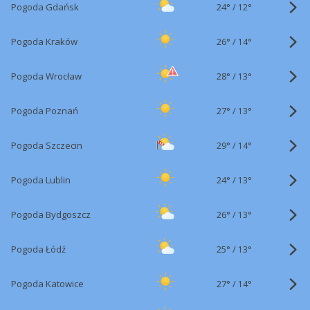
24°
/
Pogoda Gdańsk
12°
26°
/
Pogoda Kraków
14°
28°
/
Pogoda Wrocław
13°
27°
/
Pogoda Poznań
13°
29°
/
Pogoda Szczecin
14°
24°
/
Pogoda Lublin
13°
26°
/
Pogoda Bydgoszcz
13°
25°
/
Pogoda Łódź
13°
27°
/
Pogoda Katowice
14°