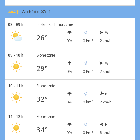
Wschód o 07:14
08 - 09 h
Lekkie zachmurzenie
W
26°
0%
0 l/m²
2 km/h
09 - 10 h
Słonecznie
W
29°
0%
0 l/m²
2 km/h
10 - 11 h
Słonecznie
NE
32°
0%
0 l/m²
2 km/h
11 - 12 h
Słonecznie
E
34°
0%
0 l/m²
8 km/h