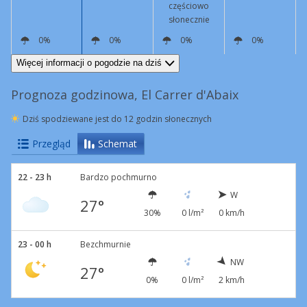
częściowo
słonecznie
0%
0%
0%
0%
NW
3 km/h
N
4 km/h
S
16 km/h
SE
7 km/h
Więcej informacji o pogodzie na dziś
Prognoza godzinowa, El Carrer d'Abaix
Dziś spodziewane jest do 12 godzin słonecznych
Przegląd
Schemat
22 - 23 h
Bardzo pochmurno
W
27°
30%
0 l/m²
0 km/h
23 - 00 h
Bezchmurnie
NW
27°
0%
0 l/m²
2 km/h