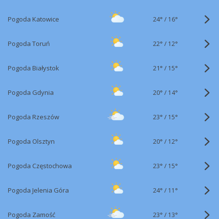
24°
/
Pogoda Katowice
16°
22°
/
Pogoda Toruń
12°
21°
/
Pogoda Białystok
15°
20°
/
Pogoda Gdynia
14°
23°
/
Pogoda Rzeszów
15°
20°
/
Pogoda Olsztyn
12°
23°
/
Pogoda Częstochowa
15°
24°
/
Pogoda Jelenia Góra
11°
23°
/
Pogoda Zamość
13°