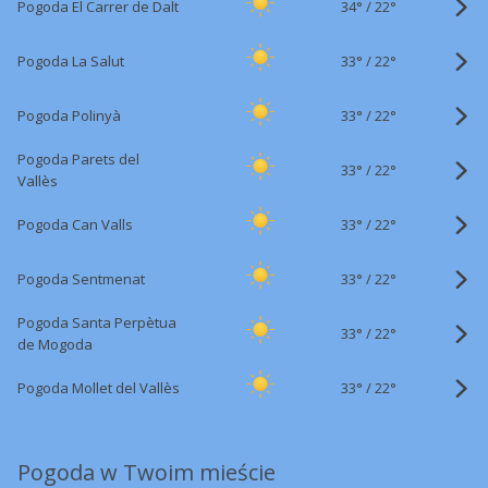
34°
/
Pogoda El Carrer de Dalt
22°
33°
/
Pogoda La Salut
22°
33°
/
Pogoda Polinyà
22°
Pogoda Parets del
33°
/
22°
Vallès
33°
/
Pogoda Can Valls
22°
33°
/
Pogoda Sentmenat
22°
Pogoda Santa Perpètua
33°
/
22°
de Mogoda
33°
/
Pogoda Mollet del Vallès
22°
Pogoda w Twoim mieście