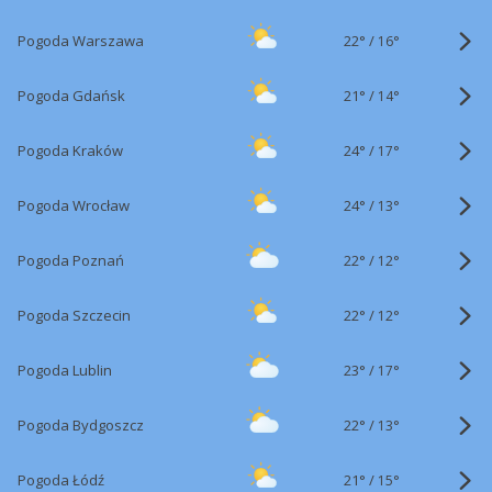
22°
/
Pogoda Warszawa
16°
21°
/
Pogoda Gdańsk
14°
24°
/
Pogoda Kraków
17°
24°
/
Pogoda Wrocław
13°
22°
/
Pogoda Poznań
12°
22°
/
Pogoda Szczecin
12°
23°
/
Pogoda Lublin
17°
22°
/
Pogoda Bydgoszcz
13°
21°
/
Pogoda Łódź
15°