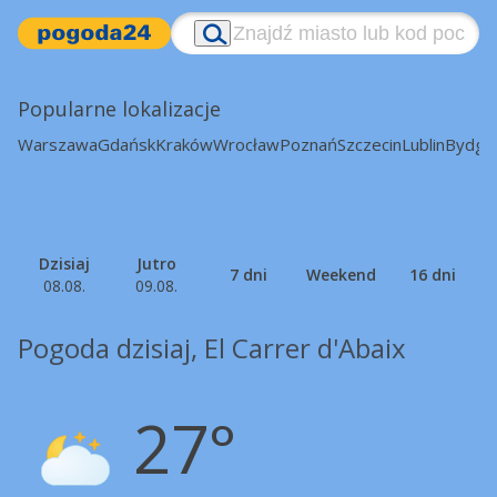
Popularne lokalizacje
Warszawa
Gdańsk
Kraków
Wrocław
Poznań
Szczecin
Lublin
Bydgo
Dzisiaj
Jutro
7 dni
Weekend
16 dni
08.08.
09.08.
Pogoda dzisiaj, El Carrer d'Abaix
27°