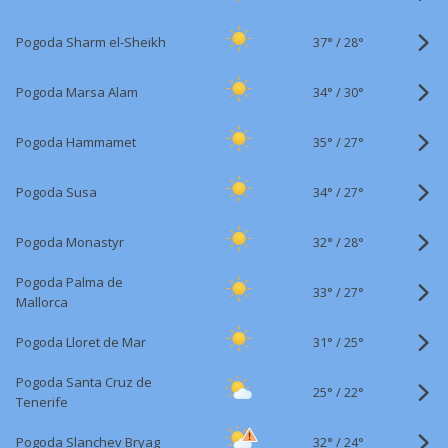
37°
/
Pogoda Sharm el-Sheikh
28°
34°
/
Pogoda Marsa Alam
30°
35°
/
Pogoda Hammamet
27°
34°
/
Pogoda Susa
27°
32°
/
Pogoda Monastyr
28°
Pogoda Palma de
33°
/
27°
Mallorca
31°
/
Pogoda Lloret de Mar
25°
Pogoda Santa Cruz de
25°
/
22°
Tenerife
32°
/
Pogoda Slanchev Bryag
24°