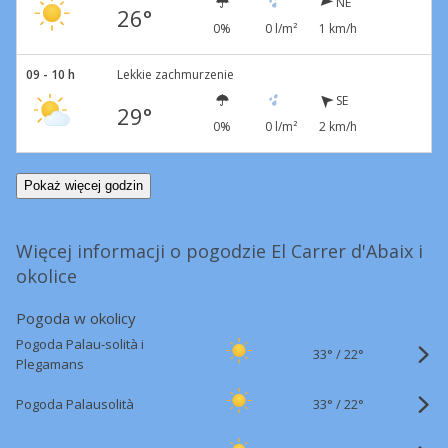
NE
26°
0%
0 l/m²
1 km/h
09 - 10 h
Lekkie zachmurzenie
SE
29°
0%
0 l/m²
2 km/h
Pokaż więcej godzin
Więcej informacji o pogodzie El Carrer d'Abaix i
okolice
Pogoda w okolicy
Pogoda Palau-solità i
33°
/
22°
Plegamans
33°
/
Pogoda Palausolità
22°