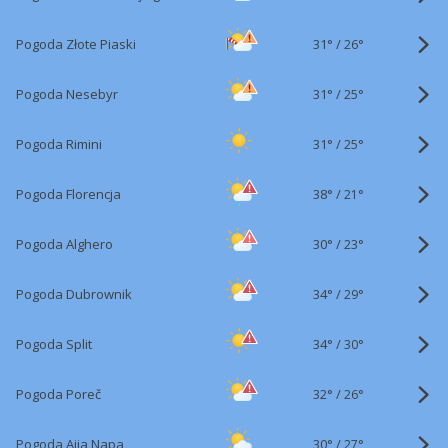
31°
/
Pogoda Złote Piaski
26°
31°
/
Pogoda Nesebyr
25°
31°
/
Pogoda Rimini
25°
38°
/
Pogoda Florencja
21°
30°
/
Pogoda Alghero
23°
34°
/
Pogoda Dubrownik
29°
34°
/
Pogoda Split
30°
32°
/
Pogoda Poreč
26°
30°
/
Pogoda Ajia Napa
27°