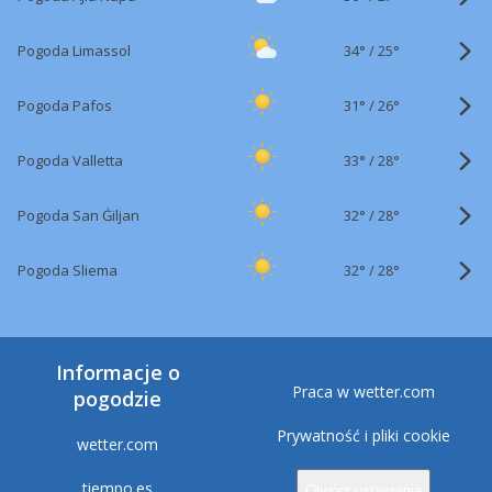
34°
/
Pogoda Limassol
25°
31°
/
Pogoda Pafos
26°
33°
/
Pogoda Valletta
28°
32°
/
Pogoda San Ġiljan
28°
32°
/
Pogoda Sliema
28°
Informacje o
Praca w wetter.com
pogodzie
Prywatność i pliki cookie
wetter.com
tiempo.es
Otwórz ustawienia