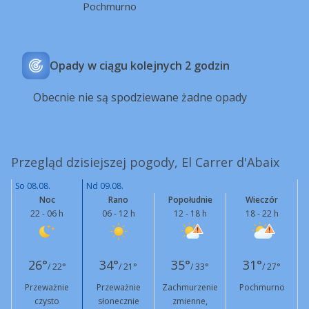
Pochmurno
Opady w ciągu kolejnych 2 godzin
Obecnie nie są spodziewane żadne opady
Przegląd dzisiejszej pogody, El Carrer d'Abaix
So 08.08.
Nd 09.08.
Noc
Rano
Popołudnie
Wieczór
22 - 06 h
06 - 12 h
12 - 18 h
18 - 22 h
26°
34°
35°
31°
/ 22°
/ 21°
/ 33°
/ 27°
Przeważnie
Przeważnie
Zachmurzenie
Pochmurno
czysto
słonecznie
zmienne,