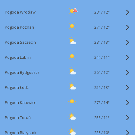
28°
/
Pogoda Wrocław
12°
27°
/
Pogoda Poznań
12°
28°
/
Pogoda Szczecin
13°
24°
/
Pogoda Lublin
11°
26°
/
Pogoda Bydgoszcz
12°
25°
/
Pogoda Łódź
13°
27°
/
Pogoda Katowice
14°
25°
/
Pogoda Toruń
11°
23°
/
Pogoda Białystok
10°