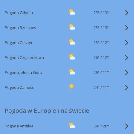
23°
/
Pogoda Gdynia
13°
25°
/
Pogoda Rzeszów
13°
23°
/
Pogoda Olsztyn
12°
26°
/
Pogoda Częstochowa
12°
29°
/
Pogoda Jelenia Góra
11°
24°
/
Pogoda Zamość
11°
Pogoda w Europie i na świecie
34°
/
Pogoda Antalya
26°