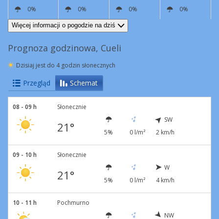
0%
0%
0%
0%
SW
5 km/h
N
9 km/h
N
4 km/h
S
4 km/h
Więcej informacji o pogodzie na dziś
Prognoza godzinowa, Cueli
Dzisiaj jest do 4 godzin słonecznych
Przegląd
Schemat
08 - 09 h
Słonecznie
SW
21°
5%
0 l/m²
2 km/h
09 - 10 h
Słonecznie
W
21°
5%
0 l/m²
4 km/h
10 - 11 h
Pochmurno
NW