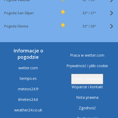
32°
/
Pogoda San Ġiljan
27°
32°
/
Pogoda Sliema
26°
Informacje o
Praca w wetter.com
pogodzie
Prywatność i pliki cookie
wetter.com
tiempo.es
Otwórz ustawienia
Wsparcie i kontakt
meteos24.fr
Nota prawna
ilmeteo24.it
Zgodność
weather24.co.uk