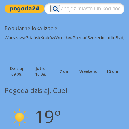
Popularne lokalizacje
Warszawa
Gdańsk
Kraków
Wrocław
Poznań
Szczecin
Lublin
Bydgo
Dzisiaj
Jutro
7 dni
Weekend
16 dni
09.08.
10.08.
Pogoda dzisiaj, Cueli
19°