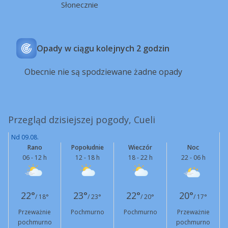
Słonecznie
Opady w ciągu kolejnych 2 godzin
Obecnie nie są spodziewane żadne opady
Przegląd dzisiejszej pogody, Cueli
Nd 09.08.
Rano
Popołudnie
Wieczór
Noc
06 - 12 h
12 - 18 h
18 - 22 h
22 - 06 h
22°
23°
22°
20°
/ 18°
/ 23°
/ 20°
/ 17°
Przeważnie
Pochmurno
Pochmurno
Przeważnie
pochmurno
pochmurno