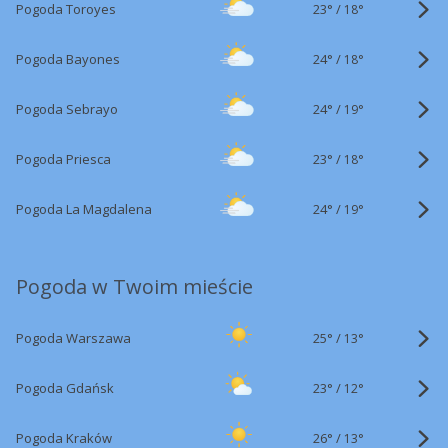
23°
/
Pogoda Toroyes
18°
24°
/
Pogoda Bayones
18°
24°
/
Pogoda Sebrayo
19°
23°
/
Pogoda Priesca
18°
24°
/
Pogoda La Magdalena
19°
Pogoda w Twoim mieście
25°
/
Pogoda Warszawa
13°
23°
/
Pogoda Gdańsk
12°
26°
/
Pogoda Kraków
13°