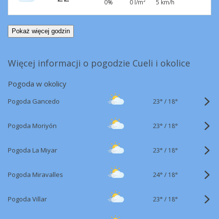
0%
0 l/m²
5 km/h
Pokaż więcej godzin
Więcej informacji o pogodzie Cueli i okolice
Pogoda w okolicy
23°
/
Pogoda Gancedo
18°
23°
/
Pogoda Moriyón
18°
23°
/
Pogoda La Miyar
18°
24°
/
Pogoda Miravalles
18°
23°
/
Pogoda Villar
18°