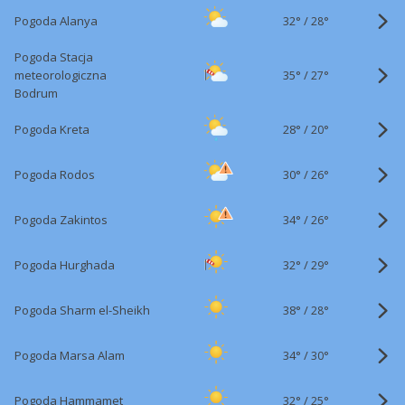
32°
/
Pogoda Alanya
28°
Pogoda Stacja
35°
/
meteorologiczna
27°
Bodrum
28°
/
Pogoda Kreta
20°
30°
/
Pogoda Rodos
26°
34°
/
Pogoda Zakintos
26°
32°
/
Pogoda Hurghada
29°
38°
/
Pogoda Sharm el-Sheikh
28°
34°
/
Pogoda Marsa Alam
30°
32°
/
Pogoda Hammamet
25°