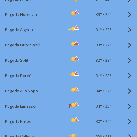
39°
/
Pogoda Florencja
22°
31°
/
Pogoda Alghero
23°
33°
/
Pogoda Dubrownik
29°
32°
/
Pogoda Split
28°
31°
/
Pogoda Poreč
23°
34°
/
Pogoda Ajia Napa
27°
34°
/
Pogoda Limassol
25°
30°
/
Pogoda Pafos
26°
32°
/
Pogoda Valletta
26°