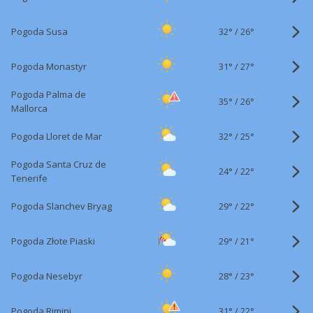
32°
/
Pogoda Susa
26°
31°
/
Pogoda Monastyr
27°
Pogoda Palma de
35°
/
26°
Mallorca
32°
/
Pogoda Lloret de Mar
25°
Pogoda Santa Cruz de
24°
/
22°
Tenerife
29°
/
Pogoda Slanchev Bryag
22°
29°
/
Pogoda Złote Piaski
21°
28°
/
Pogoda Nesebyr
23°
31°
/
Pogoda Rimini
22°