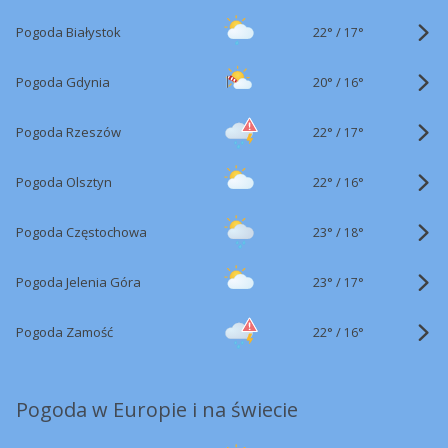
22°
/
Pogoda Białystok
17°
20°
/
Pogoda Gdynia
16°
22°
/
Pogoda Rzeszów
17°
22°
/
Pogoda Olsztyn
16°
23°
/
Pogoda Częstochowa
18°
23°
/
Pogoda Jelenia Góra
17°
22°
/
Pogoda Zamość
16°
Pogoda w Europie i na świecie