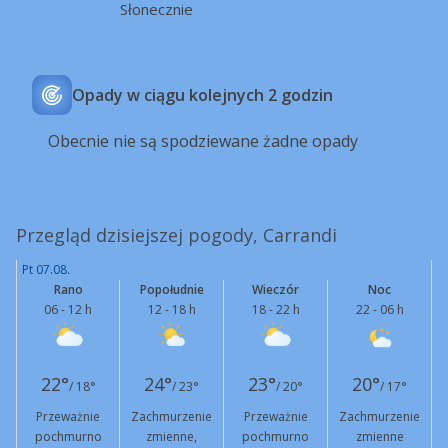
Słonecznie
Opady w ciągu kolejnych 2 godzin
Obecnie nie są spodziewane żadne opady
Przegląd dzisiejszej pogody, Carrandi
Pt 07.08.
Rano
Popołudnie
Wieczór
Noc
06 - 12 h
12 - 18 h
18 - 22 h
22 - 06 h
22°
24°
23°
20°
/ 18°
/ 23°
/ 20°
/ 17°
Przeważnie
Zachmurzenie
Przeważnie
Zachmurzenie
pochmurno
zmienne,
pochmurno
zmienne