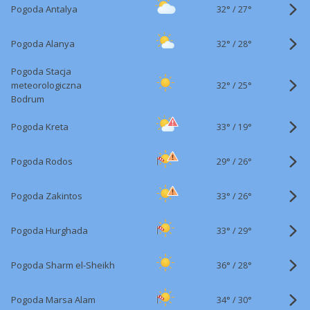
32°
/
Pogoda Antalya
27°
32°
/
Pogoda Alanya
28°
Pogoda Stacja
32°
/
meteorologiczna
25°
Bodrum
33°
/
Pogoda Kreta
19°
29°
/
Pogoda Rodos
26°
33°
/
Pogoda Zakintos
26°
33°
/
Pogoda Hurghada
29°
36°
/
Pogoda Sharm el-Sheikh
28°
34°
/
Pogoda Marsa Alam
30°