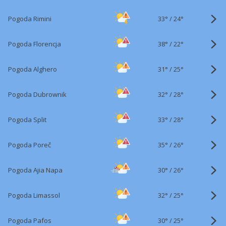
33°
/
Pogoda Rimini
24°
38°
/
Pogoda Florencja
22°
31°
/
Pogoda Alghero
25°
32°
/
Pogoda Dubrownik
28°
33°
/
Pogoda Split
28°
35°
/
Pogoda Poreč
26°
30°
/
Pogoda Ajia Napa
26°
32°
/
Pogoda Limassol
25°
30°
/
Pogoda Pafos
25°