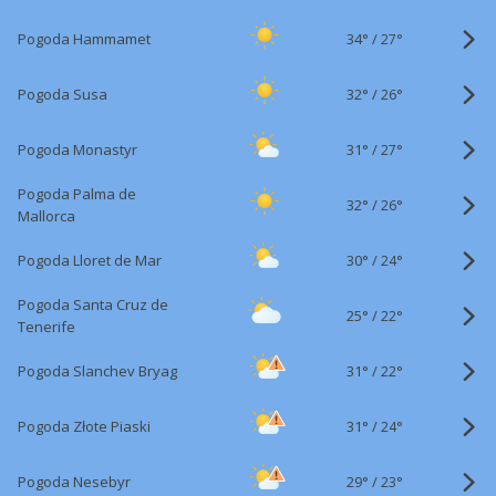
34°
/
Pogoda Hammamet
27°
32°
/
Pogoda Susa
26°
31°
/
Pogoda Monastyr
27°
Pogoda Palma de
32°
/
26°
Mallorca
30°
/
Pogoda Lloret de Mar
24°
Pogoda Santa Cruz de
25°
/
22°
Tenerife
31°
/
Pogoda Slanchev Bryag
22°
31°
/
Pogoda Złote Piaski
24°
29°
/
Pogoda Nesebyr
23°