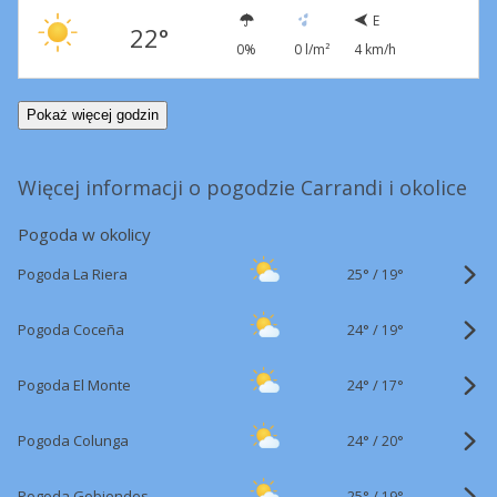
E
22°
0%
0 l/m²
4 km/h
Pokaż więcej godzin
Więcej informacji o pogodzie Carrandi i okolice
Pogoda w okolicy
25°
/
Pogoda La Riera
19°
24°
/
Pogoda Coceña
19°
24°
/
Pogoda El Monte
17°
24°
/
Pogoda Colunga
20°
25°
/
Pogoda Gobiendes
19°