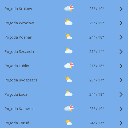
23°
/
Pogoda Kraków
19°
25°
/
Pogoda Wrocław
19°
24°
/
Pogoda Poznań
18°
21°
/
Pogoda Szczecin
14°
21°
/
Pogoda Lublin
18°
23°
/
Pogoda Bydgoszcz
17°
24°
/
Pogoda Łódź
18°
23°
/
Pogoda Katowice
19°
24°
/
Pogoda Toruń
17°