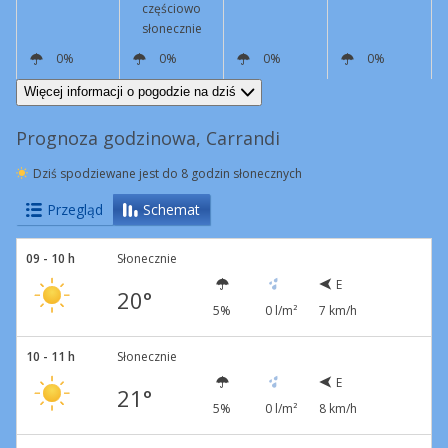
częściowo
słonecznie
0%
0%
0%
0%
E
6 km/h
NE
10 km/h
NE
5 km/h
SW
4 km/h
Więcej informacji o pogodzie na dziś
Prognoza godzinowa, Carrandi
Dziś spodziewane jest do 8 godzin słonecznych
Przegląd
Schemat
09 - 10 h
Słonecznie
E
20°
5%
0 l/m²
7 km/h
10 - 11 h
Słonecznie
E
21°
5%
0 l/m²
8 km/h