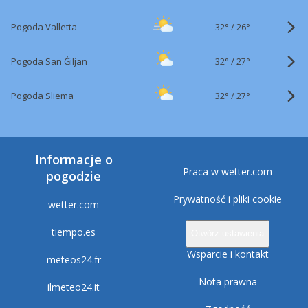
32°
/
Pogoda Valletta
26°
32°
/
Pogoda San Ġiljan
27°
32°
/
Pogoda Sliema
27°
Informacje o
Praca w wetter.com
pogodzie
Prywatność i pliki cookie
wetter.com
tiempo.es
Otwórz ustawienia
Wsparcie i kontakt
meteos24.fr
Nota prawna
ilmeteo24.it