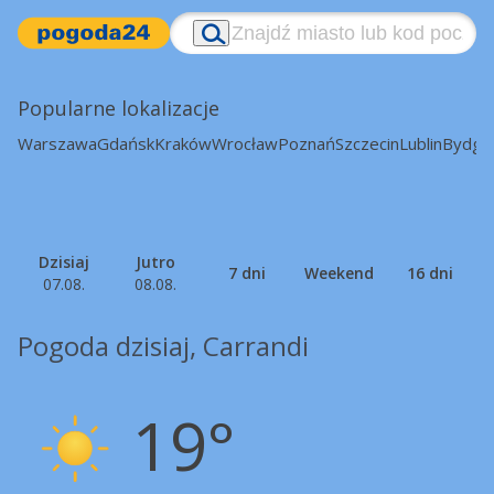
Popularne lokalizacje
Warszawa
Gdańsk
Kraków
Wrocław
Poznań
Szczecin
Lublin
Bydgo
Dzisiaj
Jutro
7 dni
Weekend
16 dni
07.08.
08.08.
Pogoda dzisiaj, Carrandi
19°