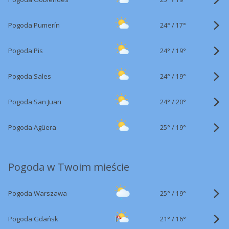
24°
/
Pogoda Pumerín
17°
24°
/
Pogoda Pis
19°
24°
/
Pogoda Sales
19°
24°
/
Pogoda San Juan
20°
25°
/
Pogoda Agüera
19°
Pogoda w Twoim mieście
25°
/
Pogoda Warszawa
19°
21°
/
Pogoda Gdańsk
16°