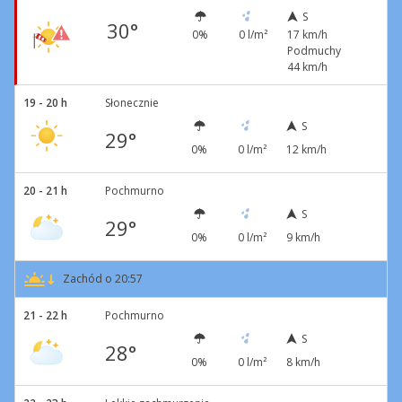
S
30°
0%
0 l/m²
17 km/h
Podmuchy
44 km/h
19 - 20 h
Słonecznie
S
29°
0%
0 l/m²
12 km/h
20 - 21 h
Pochmurno
S
29°
0%
0 l/m²
9 km/h
Zachód o 20:57
21 - 22 h
Pochmurno
S
28°
0%
0 l/m²
8 km/h