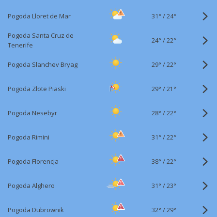
31°
/
Pogoda Lloret de Mar
24°
Pogoda Santa Cruz de
24°
/
22°
Tenerife
29°
/
Pogoda Slanchev Bryag
22°
29°
/
Pogoda Złote Piaski
21°
28°
/
Pogoda Nesebyr
22°
31°
/
Pogoda Rimini
22°
38°
/
Pogoda Florencja
22°
31°
/
Pogoda Alghero
23°
32°
/
Pogoda Dubrownik
29°