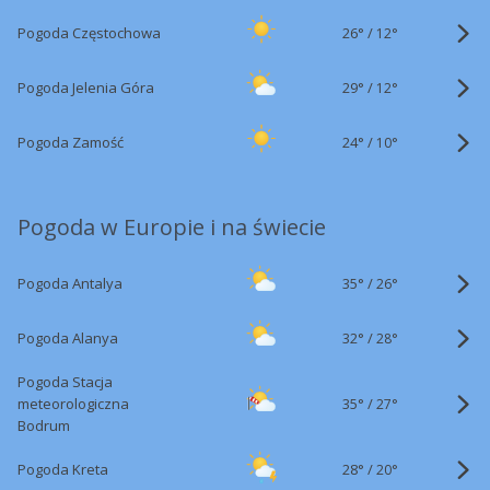
26°
/
Pogoda Częstochowa
12°
29°
/
Pogoda Jelenia Góra
12°
24°
/
Pogoda Zamość
10°
Pogoda w Europie i na świecie
35°
/
Pogoda Antalya
26°
32°
/
Pogoda Alanya
28°
Pogoda Stacja
35°
/
meteorologiczna
27°
Bodrum
28°
/
Pogoda Kreta
20°