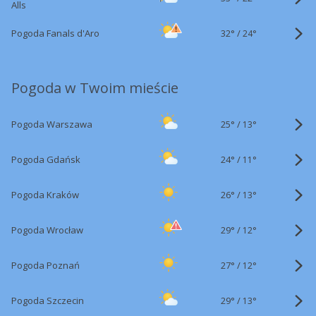
Alls
32°
/
Pogoda Fanals d'Aro
24°
Pogoda w Twoim mieście
25°
/
Pogoda Warszawa
13°
24°
/
Pogoda Gdańsk
11°
26°
/
Pogoda Kraków
13°
29°
/
Pogoda Wrocław
12°
27°
/
Pogoda Poznań
12°
29°
/
Pogoda Szczecin
13°