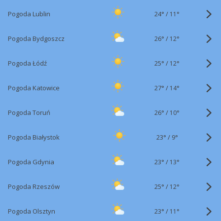
24°
/
Pogoda Lublin
11°
26°
/
Pogoda Bydgoszcz
12°
25°
/
Pogoda Łódź
12°
27°
/
Pogoda Katowice
14°
26°
/
Pogoda Toruń
10°
23°
/
Pogoda Białystok
9°
23°
/
Pogoda Gdynia
13°
25°
/
Pogoda Rzeszów
12°
23°
/
Pogoda Olsztyn
11°