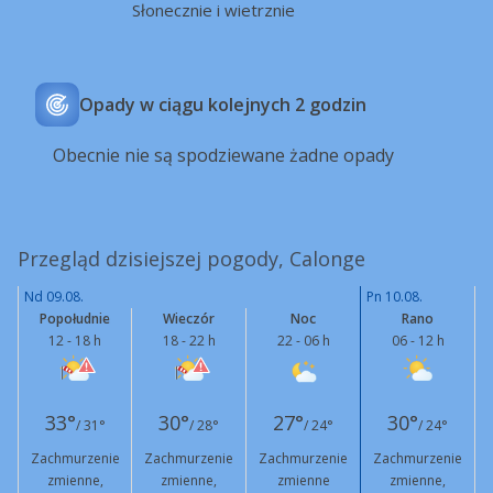
Słonecznie i wietrznie
Opady w ciągu kolejnych 2 godzin
Obecnie nie są spodziewane żadne opady
Przegląd dzisiejszej pogody, Calonge
Nd 09.08.
Pn 10.08.
Popołudnie
Wieczór
Noc
Rano
12 - 18 h
18 - 22 h
22 - 06 h
06 - 12 h
33°
30°
27°
30°
/ 31°
/ 28°
/ 24°
/ 24°
Zachmurzenie
Zachmurzenie
Zachmurzenie
Zachmurzenie
zmienne,
zmienne,
zmienne
zmienne,