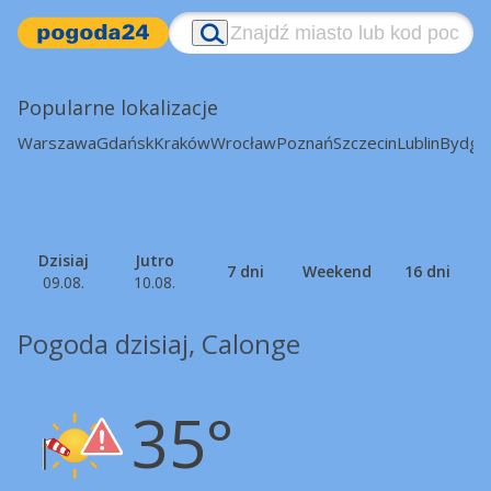
Popularne lokalizacje
Warszawa
Gdańsk
Kraków
Wrocław
Poznań
Szczecin
Lublin
Bydgo
Dzisiaj
Jutro
7 dni
Weekend
16 dni
09.08.
10.08.
Pogoda dzisiaj, Calonge
35°