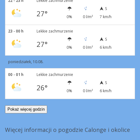
22 - 23 h
Lekkie zachmurzenie
S
27°
0%
0 l/m²
7 km/h
23 - 00 h
Lekkie zachmurzenie
S
27°
0%
0 l/m²
6 km/h
poniedziałek, 10.08.
00 - 01 h
Lekkie zachmurzenie
S
26°
0%
0 l/m²
6 km/h
Pokaż więcej godzin
Więcej informacji o pogodzie Calonge i okolice