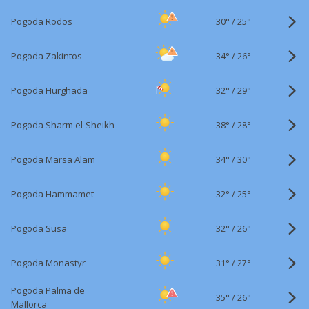
30°
/
Pogoda Rodos
25°
34°
/
Pogoda Zakintos
26°
32°
/
Pogoda Hurghada
29°
38°
/
Pogoda Sharm el-Sheikh
28°
34°
/
Pogoda Marsa Alam
30°
32°
/
Pogoda Hammamet
25°
32°
/
Pogoda Susa
26°
31°
/
Pogoda Monastyr
27°
Pogoda Palma de
35°
/
26°
Mallorca