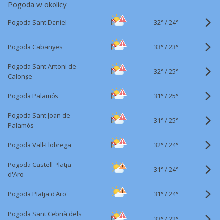
Pogoda w okolicy
32°
/
Pogoda Sant Daniel
24°
33°
/
Pogoda Cabanyes
23°
Pogoda Sant Antoni de
32°
/
25°
Calonge
31°
/
Pogoda Palamós
25°
Pogoda Sant Joan de
31°
/
25°
Palamós
32°
/
Pogoda Vall-Llobrega
24°
Pogoda Castell-Platja
31°
/
24°
d'Aro
31°
/
Pogoda Platja d'Aro
24°
Pogoda Sant Cebrià dels
33°
/
22°