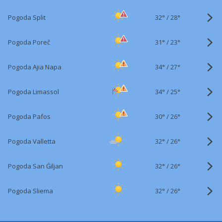
32°
/
Pogoda Split
28°
31°
/
Pogoda Poreč
23°
34°
/
Pogoda Ajia Napa
27°
34°
/
Pogoda Limassol
25°
30°
/
Pogoda Pafos
26°
32°
/
Pogoda Valletta
26°
32°
/
Pogoda San Ġiljan
26°
32°
/
Pogoda Sliema
26°