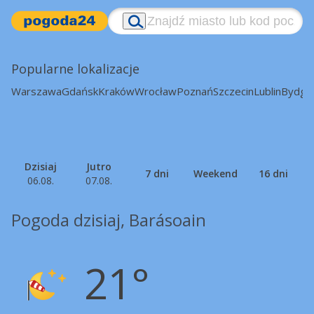
Popularne lokalizacje
Warszawa
Gdańsk
Kraków
Wrocław
Poznań
Szczecin
Lublin
Bydgo
Dzisiaj
Jutro
7 dni
Weekend
16 dni
06.08.
07.08.
Pogoda dzisiaj, Barásoain
21°