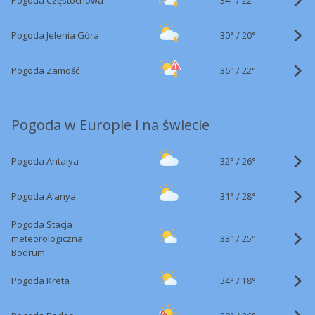
Pogoda Częstochowa
22°
30°
/
Pogoda Jelenia Góra
20°
36°
/
Pogoda Zamość
22°
Pogoda w Europie i na świecie
32°
/
Pogoda Antalya
26°
31°
/
Pogoda Alanya
28°
Pogoda Stacja
33°
/
meteorologiczna
25°
Bodrum
34°
/
Pogoda Kreta
18°