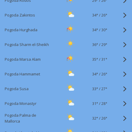
29°
/
Pogoda Rodos
26°
34°
/
Pogoda Zakintos
26°
34°
/
Pogoda Hurghada
30°
36°
/
Pogoda Sharm el-Sheikh
29°
35°
/
Pogoda Marsa Alam
31°
34°
/
Pogoda Hammamet
26°
33°
/
Pogoda Susa
27°
31°
/
Pogoda Monastyr
28°
Pogoda Palma de
32°
/
26°
Mallorca