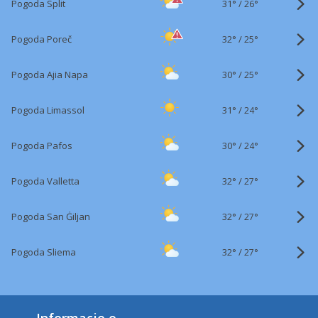
31°
/
Pogoda Split
26°
32°
/
Pogoda Poreč
25°
30°
/
Pogoda Ajia Napa
25°
31°
/
Pogoda Limassol
24°
30°
/
Pogoda Pafos
24°
32°
/
Pogoda Valletta
27°
32°
/
Pogoda San Ġiljan
27°
32°
/
Pogoda Sliema
27°