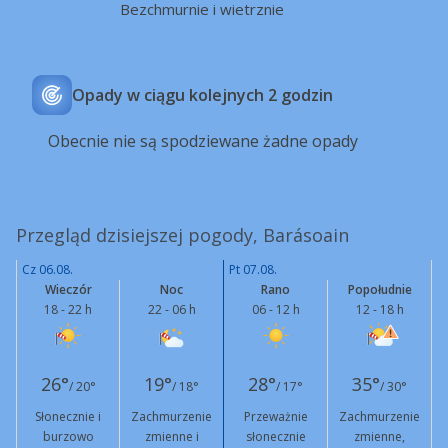
Bezchmurnie i wietrznie
Opady w ciągu kolejnych 2 godzin
Obecnie nie są spodziewane żadne opady
Przegląd dzisiejszej pogody, Barásoain
Cz 06.08.
Pt 07.08.
Wieczór
Noc
Rano
Popołudnie
18 - 22 h
22 - 06 h
06 - 12 h
12 - 18 h
26°
19°
28°
35°
/ 20°
/ 18°
/ 17°
/ 30°
Słonecznie i
Zachmurzenie
Przeważnie
Zachmurzenie
burzowo
zmienne i
słonecznie
zmienne,