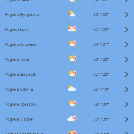
30°
/
Pogoda Bydgoszcz
22°
32°
/
Pogoda Łódź
23°
34°
/
Pogoda Katowice
21°
30°
/
Pogoda Toruń
22°
32°
/
Pogoda Białystok
22°
23°
/
Pogoda Gdynia
19°
38°
/
Pogoda Rzeszów
24°
30°
/
Pogoda Olsztyn
20°
34°
/