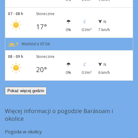
07 - 08 h
Słonecznie
N
17°
0%
0 l/m²
7 km/h
Wschód o 07:04
08 - 09 h
Słonecznie
N
20°
0%
0 l/m²
6 km/h
Pokaż więcej godzin
Więcej informacji o pogodzie Barásoain i
okolice
Pogoda w okolicy