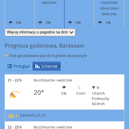
wietrznie
częściowo
słonecznie i
wietrznie
0%
0%
0%
0%
N
25 km/h
Podmuchy
73 km/h
N
13 km/h
Podmuchy
47 km/h
N
6 km/h
SW
10 km/h
Podmuchy
46 km/h
Więcej informacji o pogodzie na dziś
Prognoza godzinowa, Barásoain
Dziś spodziewane jest do 9 godzin słonecznych
Przegląd
Schemat
21 - 22 h
Bezchmurnie i wietrznie
N
20°
5%
0 l/m²
19 km/h
Podmuchy
60 km/h
Zachód o 21:21
22 - 23 h
Bezchmurnie i wietrznie