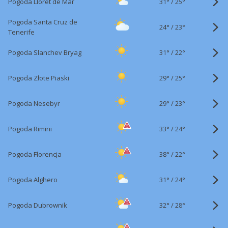
31°
/
Pogoda Lloret de Mar
25°
Pogoda Santa Cruz de
24°
/
23°
Tenerife
31°
/
Pogoda Slanchev Bryag
22°
29°
/
Pogoda Złote Piaski
25°
29°
/
Pogoda Nesebyr
23°
33°
/
Pogoda Rimini
24°
38°
/
Pogoda Florencja
22°
31°
/
Pogoda Alghero
24°
32°
/
Pogoda Dubrownik
28°