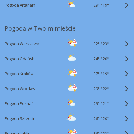
29°
/
Pogoda Artariáin
19°
Pogoda w Twoim mieście
32°
/
Pogoda Warszawa
23°
24°
/
Pogoda Gdańsk
20°
37°
/
Pogoda Kraków
19°
29°
/
Pogoda Wrocław
22°
29°
/
Pogoda Poznań
21°
26°
/
Pogoda Szczecin
20°
36°
/
Pogoda Lublin
22°