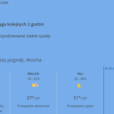
cznie
ągu kolejnych 2 godzin
ą spodziewane żadne opady
szej pogody, Atocha
Pt 07.
Wieczór
Noc
18 - 22 h
22 - 06 h
37°
31°
/ 33°
/ 25°
ne,
Przeważnie słonecznie
Przeważnie czysto
ie