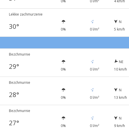
0%
0 l/m²
4 km/h
Lekkie zachmurzenie
N
30°
0%
0 l/m²
5 km/h
Bezchmurnie
NE
29°
0%
0 l/m²
10 km/h
Bezchmurnie
N
28°
0%
0 l/m²
13 km/h
Bezchmurnie
N
27°
0%
0 l/m²
9 km/h