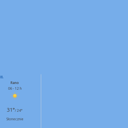
08.
Rano
06 - 12 h
31°
/ 24°
Słonecznie