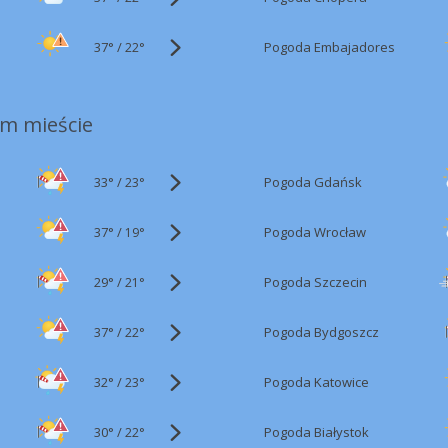
37°
/
Pogoda Embajadores
22°
m mieście
33°
/
Pogoda Gdańsk
23°
37°
/
Pogoda Wrocław
19°
29°
/
Pogoda Szczecin
21°
37°
/
Pogoda Bydgoszcz
22°
32°
/
Pogoda Katowice
23°
30°
/
Pogoda Białystok
22°