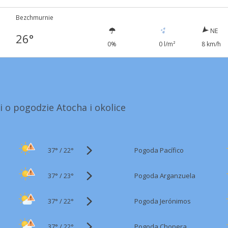
Bezchmurnie
NE
26°
0%
0 l/m²
8 km/h
i o pogodzie Atocha i okolice
37°
/
Pogoda Pacífico
22°
37°
/
Pogoda Arganzuela
23°
37°
/
Pogoda Jerónimos
22°
37°
/
Pogoda Chopera
22°