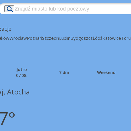
zacje
aków
Wrocław
Poznań
Szczecin
Lublin
Bydgoszcz
Łódź
Katowice
Toru
Jutro
7 dni
Weekend
07.08.
aj, Atocha
7°