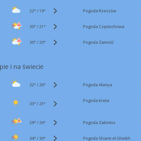
22°
/
Pogoda Rzeszów
19°
30°
/
Pogoda Częstochowa
21°
30°
/
Pogoda Zamość
20°
ie i na świecie
32°
/
Pogoda Alanya
26°
Pogoda Kreta
33°
/
25°
29°
/
Pogoda Zakintos
26°
34°
/
Pogoda Sharm el-Sheikh
30°