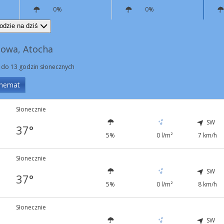
0%
0%
SW
7 km/h
N
8 km/h
odzie na dziś
nowa, Atocha
 do 13 godzin słonecznych
hemat
Słonecznie
SW
37°
5%
0 l/m²
7 km/h
Słonecznie
SW
37°
5%
0 l/m²
8 km/h
Słonecznie
SW