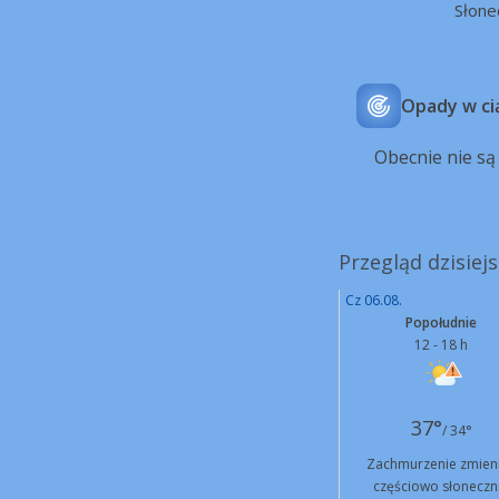
Słone
Opady w ci
Obecnie nie s
Przegląd dzisiej
Cz 06.08.
Popołudnie
12 - 18 h
37°
/ 34°
Zachmurzenie zmien
częściowo słoneczn