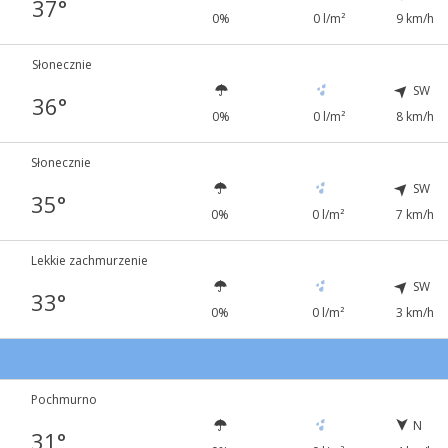
37°
0%
0 l/m²
9 km/h
Słonecznie
SW
36°
0%
0 l/m²
8 km/h
Słonecznie
SW
35°
0%
0 l/m²
7 km/h
Lekkie zachmurzenie
SW
33°
0%
0 l/m²
3 km/h
Pochmurno
N
31°