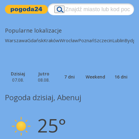
Popularne lokalizacje
Warszawa
Gdańsk
Kraków
Wrocław
Poznań
Szczecin
Lublin
Bydgo
Dzisiaj
Jutro
7 dni
Weekend
16 dni
07.08.
08.08.
Pogoda dzisiaj, Abenuj
25°