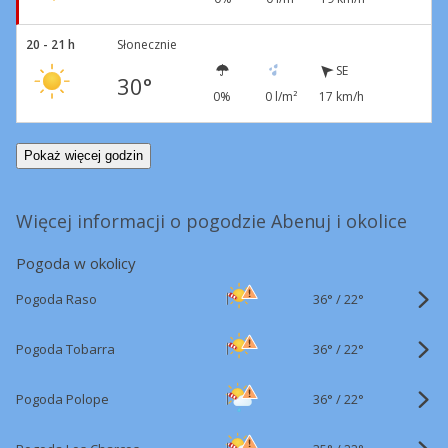
20 - 21 h
Słonecznie
SE
30°
0%
0 l/m²
17 km/h
Pokaż więcej godzin
Więcej informacji o pogodzie Abenuj i okolice
Pogoda w okolicy
36°
/
Pogoda Raso
22°
36°
/
Pogoda Tobarra
22°
36°
/
Pogoda Polope
22°