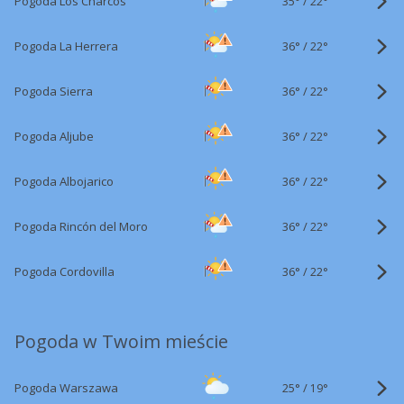
35°
/
Pogoda Los Charcos
22°
36°
/
Pogoda La Herrera
22°
36°
/
Pogoda Sierra
22°
36°
/
Pogoda Aljube
22°
36°
/
Pogoda Albojarico
22°
36°
/
Pogoda Rincón del Moro
22°
36°
/
Pogoda Cordovilla
22°
Pogoda w Twoim mieście
25°
/
Pogoda Warszawa
19°