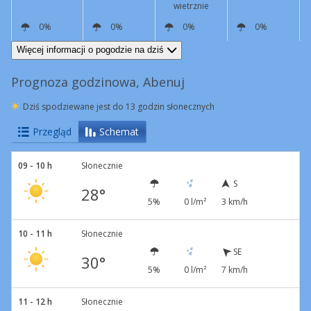
wietrznie
0%
0%
0%
0%
SE
4 km/h
SE
21 km/h
Podmuchy
43 km/h
SE
18 km/h
S
3 km/h
Więcej informacji o pogodzie na dziś
Prognoza godzinowa, Abenuj
Dziś spodziewane jest do 13 godzin słonecznych
Przegląd
Schemat
09 - 10 h
Słonecznie
S
28°
5%
0 l/m²
3 km/h
10 - 11 h
Słonecznie
SE
30°
5%
0 l/m²
7 km/h
11 - 12 h
Słonecznie