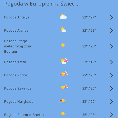
Pogoda w Europie i na świecie
32°
/
Pogoda Antalya
27°
32°
/
Pogoda Alanya
28°
Pogoda Stacja
32°
/
meteorologiczna
25°
Bodrum
33°
/
Pogoda Kreta
19°
29°
/
Pogoda Rodos
26°
33°
/
Pogoda Zakintos
26°
33°
/
Pogoda Hurghada
29°
36°
/
Pogoda Sharm el-Sheikh
28°