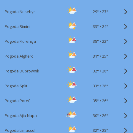
29°
/
Pogoda Nesebyr
23°
33°
/
Pogoda Rimini
24°
38°
/
Pogoda Florencja
22°
31°
/
Pogoda Alghero
25°
32°
/
Pogoda Dubrownik
28°
33°
/
Pogoda Split
28°
35°
/
Pogoda Poreč
26°
30°
/
Pogoda Ajia Napa
26°
32°
/
Pogoda Limassol
25°