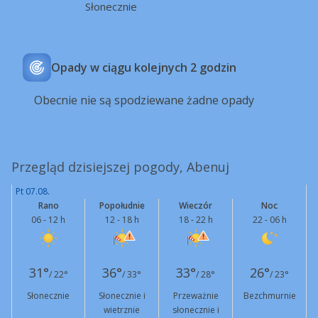
Słonecznie
Opady w ciągu kolejnych 2 godzin
Obecnie nie są spodziewane żadne opady
Przegląd dzisiejszej pogody, Abenuj
Pt 07.08.
Rano
Popołudnie
Wieczór
Noc
06 - 12 h
12 - 18 h
18 - 22 h
22 - 06 h
31°
36°
33°
26°
/ 22°
/ 33°
/ 28°
/ 23°
Słonecznie
Słonecznie i
Przeważnie
Bezchmurnie
wietrznie
słonecznie i