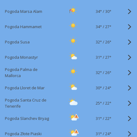
34°
/
Pogoda Marsa Alam
30°
34°
/
Pogoda Hammamet
27°
32°
/
Pogoda Susa
26°
31°
/
Pogoda Monastyr
27°
Pogoda Palma de
32°
/
26°
Mallorca
30°
/
Pogoda Lloret de Mar
24°
Pogoda Santa Cruz de
25°
/
22°
Tenerife
31°
/
Pogoda Slanchev Bryag
22°
31°
/
Pogoda Złote Piaski
24°