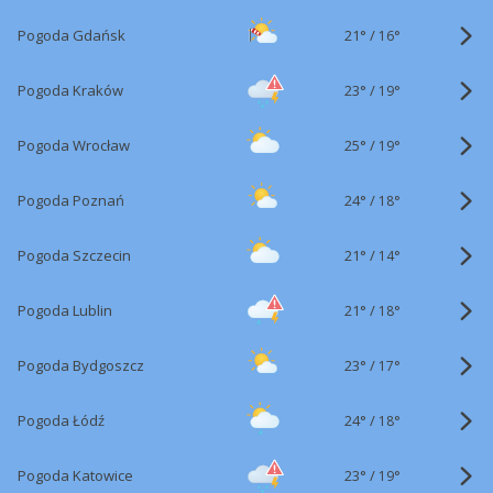
21°
/
Pogoda Gdańsk
16°
23°
/
Pogoda Kraków
19°
25°
/
Pogoda Wrocław
19°
24°
/
Pogoda Poznań
18°
21°
/
Pogoda Szczecin
14°
21°
/
Pogoda Lublin
18°
23°
/
Pogoda Bydgoszcz
17°
24°
/
Pogoda Łódź
18°
23°
/
Pogoda Katowice
19°