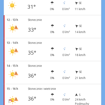
SE
31°
0%
0 l/m²
11 km/h
12 - 13 h
Słonecznie
SE
33°
0%
0 l/m²
14 km/h
13 - 14 h
Słonecznie
SE
35°
0%
0 l/m²
18 km/h
14 - 15 h
Słonecznie
SE
36°
0%
0 l/m²
21 km/h
15 - 16 h
Słonecznie i wietrznie
S
36°
0%
0 l/m²
24 km/h
Podmuchy