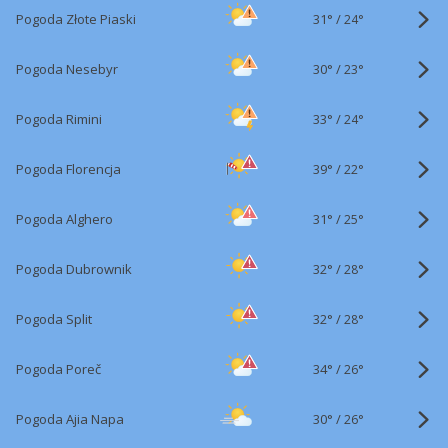
31°
/
Pogoda Złote Piaski
24°
30°
/
Pogoda Nesebyr
23°
33°
/
Pogoda Rimini
24°
39°
/
Pogoda Florencja
22°
31°
/
Pogoda Alghero
25°
32°
/
Pogoda Dubrownik
28°
32°
/
Pogoda Split
28°
34°
/
Pogoda Poreč
26°
30°
/
Pogoda Ajia Napa
26°