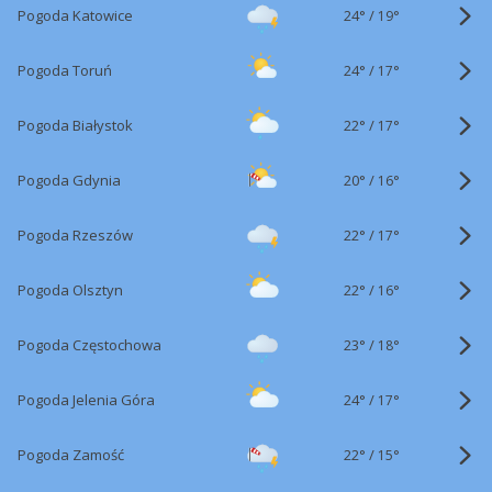
24°
/
Pogoda Katowice
19°
24°
/
Pogoda Toruń
17°
22°
/
Pogoda Białystok
17°
20°
/
Pogoda Gdynia
16°
22°
/
Pogoda Rzeszów
17°
22°
/
Pogoda Olsztyn
16°
23°
/
Pogoda Częstochowa
18°
24°
/
Pogoda Jelenia Góra
17°
22°
/
Pogoda Zamość
15°