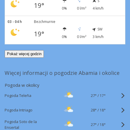
S
19°
0%
0 l/m²
4 km/h
03 - 04 h
Bezchmurnie
SW
19°
0%
0 l/m²
3 km/h
Pokaż więcej godzin
Więcej informacji o pogodzie Abamia i okolice
Pogoda w okolicy
27°
/
Pogoda Teleña
17°
28°
/
Pogoda Intriago
18°
Pogoda Soto de la
27°
/
18°
Ensertal