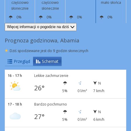
częściowo
częściowo
mało słońca
słonecznie
słonecznie
0%
0%
0%
0%
N
6 km/h
N
4 km/h
S
4 km/h
N
4 km/h
Więcej informacji o pogodzie na dziś
Prognoza godzinowa, Abamia
Dziś spodziewane jest do 9 godzin słonecznych
Przegląd
Schemat
16 - 17 h
Lekkie zachmurzenie
N
26°
5%
0 l/m²
7 km/h
17 - 18 h
Bardzo pochmurno
N
27°
5%
0 l/m²
6 km/h