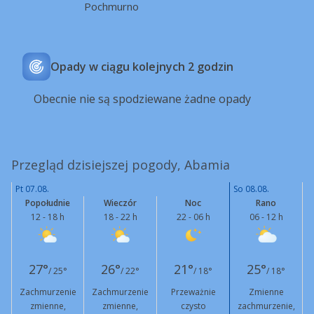
Pochmurno
Opady w ciągu kolejnych 2 godzin
Obecnie nie są spodziewane żadne opady
Przegląd dzisiejszej pogody, Abamia
Pt 07.08.
So 08.08.
Popołudnie
Wieczór
Noc
Rano
12 - 18 h
18 - 22 h
22 - 06 h
06 - 12 h
27°
26°
21°
25°
/ 25°
/ 22°
/ 18°
/ 18°
Zachmurzenie
Zachmurzenie
Przeważnie
Zmienne
zmienne,
zmienne,
czysto
zachmurzenie,