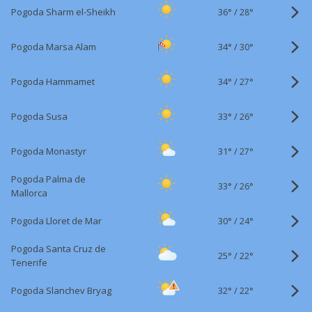
36°
/
Pogoda Sharm el-Sheikh
28°
34°
/
Pogoda Marsa Alam
30°
34°
/
Pogoda Hammamet
27°
33°
/
Pogoda Susa
26°
31°
/
Pogoda Monastyr
27°
Pogoda Palma de
33°
/
26°
Mallorca
30°
/
Pogoda Lloret de Mar
24°
Pogoda Santa Cruz de
25°
/
22°
Tenerife
32°
/
Pogoda Slanchev Bryag
22°