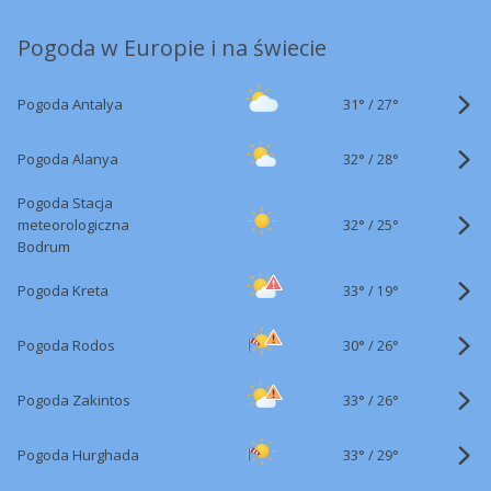
Pogoda w Europie i na świecie
31°
/
Pogoda Antalya
27°
32°
/
Pogoda Alanya
28°
Pogoda Stacja
32°
/
meteorologiczna
25°
Bodrum
33°
/
Pogoda Kreta
19°
30°
/
Pogoda Rodos
26°
33°
/
Pogoda Zakintos
26°
33°
/
Pogoda Hurghada
29°