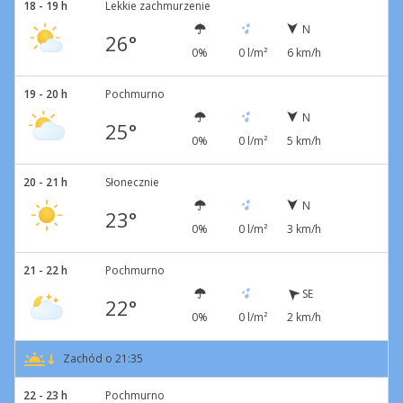
18 - 19 h
Lekkie zachmurzenie
N
26°
0%
0 l/m²
6 km/h
19 - 20 h
Pochmurno
N
25°
0%
0 l/m²
5 km/h
20 - 21 h
Słonecznie
N
23°
0%
0 l/m²
3 km/h
21 - 22 h
Pochmurno
SE
22°
0%
0 l/m²
2 km/h
Zachód o 21:35
22 - 23 h
Pochmurno