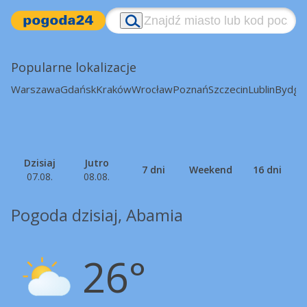
Popularne lokalizacje
Warszawa
Gdańsk
Kraków
Wrocław
Poznań
Szczecin
Lublin
Bydgo
Dzisiaj
Jutro
7 dni
Weekend
16 dni
07.08.
08.08.
Pogoda dzisiaj, Abamia
26°