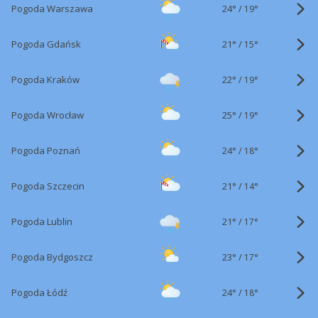
24°
/
Pogoda Warszawa
19°
21°
/
Pogoda Gdańsk
15°
22°
/
Pogoda Kraków
19°
25°
/
Pogoda Wrocław
19°
24°
/
Pogoda Poznań
18°
21°
/
Pogoda Szczecin
14°
21°
/
Pogoda Lublin
17°
23°
/
Pogoda Bydgoszcz
17°
24°
/
Pogoda Łódź
18°