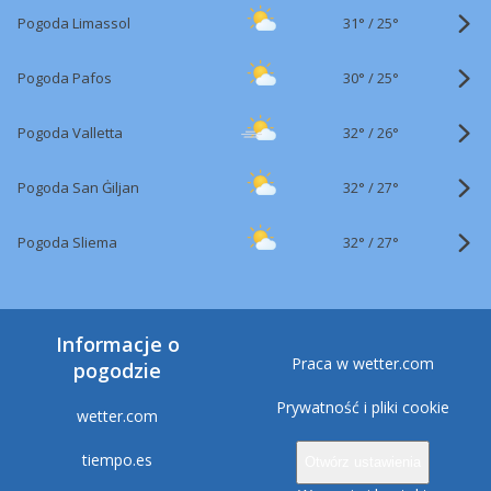
31°
/
Pogoda Limassol
25°
30°
/
Pogoda Pafos
25°
32°
/
Pogoda Valletta
26°
32°
/
Pogoda San Ġiljan
27°
32°
/
Pogoda Sliema
27°
Informacje o
Praca w wetter.com
pogodzie
Prywatność i pliki cookie
wetter.com
tiempo.es
Otwórz ustawienia