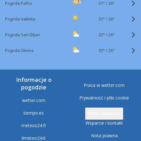
31°
/
Pogoda Pafos
26°
32°
/
Pogoda Valletta
28°
32°
/
Pogoda San Ġiljan
28°
32°
/
Pogoda Sliema
28°
Informacje o
Praca w wetter.com
pogodzie
Prywatność i pliki cookie
wetter.com
tiempo.es
Otwórz ustawienia
Wsparcie i kontakt
meteos24.fr
Nota prawna
ilmeteo24.it