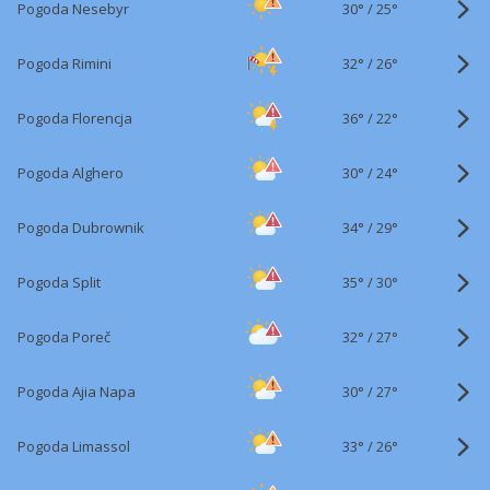
30°
/
Pogoda Nesebyr
25°
32°
/
Pogoda Rimini
26°
36°
/
Pogoda Florencja
22°
30°
/
Pogoda Alghero
24°
34°
/
Pogoda Dubrownik
29°
35°
/
Pogoda Split
30°
32°
/
Pogoda Poreč
27°
30°
/
Pogoda Ajia Napa
27°
33°
/
Pogoda Limassol
26°