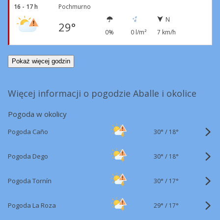
16 - 17 h
Pochmurno
N
29°
0%
0 l/m²
7 km/h
Pokaż więcej godzin
Więcej informacji o pogodzie Aballe i okolice
Pogoda w okolicy
30°
/
Pogoda Caño
18°
30°
/
Pogoda Dego
18°
30°
/
Pogoda Tornín
17°
29°
/
Pogoda La Roza
17°