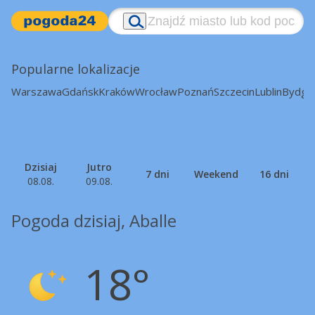
Popularne lokalizacje
Warszawa
Gdańsk
Kraków
Wrocław
Poznań
Szczecin
Lublin
Bydgo
Dzisiaj
Jutro
7 dni
Weekend
16 dni
08.08.
09.08.
Pogoda dzisiaj, Aballe
18°