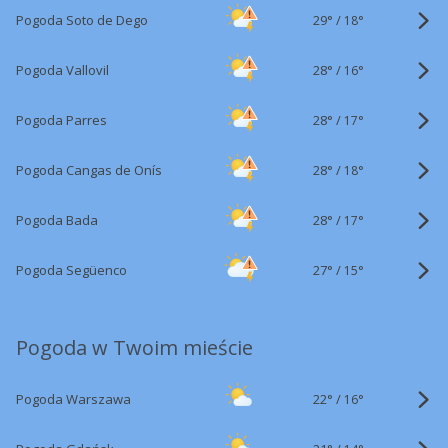
29°
/
Pogoda Soto de Dego
18°
28°
/
Pogoda Vallovil
16°
28°
/
Pogoda Parres
17°
28°
/
Pogoda Cangas de Onís
18°
28°
/
Pogoda Bada
17°
27°
/
Pogoda Següenco
15°
Pogoda w Twoim mieście
22°
/
Pogoda Warszawa
16°