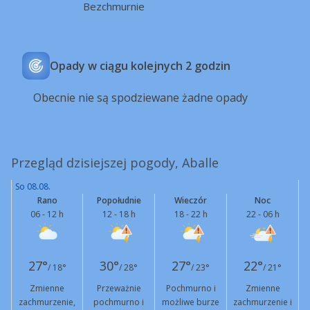
Bezchmurnie
Opady w ciągu kolejnych 2 godzin
Obecnie nie są spodziewane żadne opady
Przegląd dzisiejszej pogody, Aballe
So 08.08.
Rano
Popołudnie
Wieczór
Noc
06 - 12 h
12 - 18 h
18 - 22 h
22 - 06 h
27°
30°
27°
22°
/ 18°
/ 28°
/ 23°
/ 21°
Zmienne
Przeważnie
Pochmurno i
Zmienne
zachmurzenie,
pochmurno i
możliwe burze
zachmurzenie i