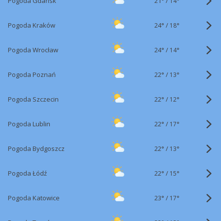
21°
/
Pogoda Gdańsk
14°
24°
/
Pogoda Kraków
18°
24°
/
Pogoda Wrocław
14°
22°
/
Pogoda Poznań
13°
22°
/
Pogoda Szczecin
12°
22°
/
Pogoda Lublin
17°
22°
/
Pogoda Bydgoszcz
13°
22°
/
Pogoda Łódź
15°
23°
/
Pogoda Katowice
17°