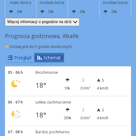
mało słońca
możliwe burze
możliwe burze
0%
0%
0%
0%
N
4 km/h
N
7 km/h
N
5 km/h
NW
2 km/h
Więcej informacji o pogodzie na dziś
Prognoza godzinowa, Aballe
Dzisiaj jest do 5 godzin słonecznych
Przegląd
Schemat
05 - 06 h
Bezchmurnie
S
18°
5%
0 l/m²
4 km/h
06 - 07 h
Lekkie zachmurzenie
S
18°
30%
0 l/m²
4 km/h
07 - 08 h
Bardzo pochmurno