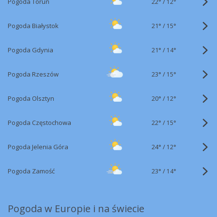
22°
/
Pogoda Toruń
12°
21°
/
Pogoda Białystok
15°
21°
/
Pogoda Gdynia
14°
23°
/
Pogoda Rzeszów
15°
20°
/
Pogoda Olsztyn
12°
22°
/
Pogoda Częstochowa
15°
24°
/
Pogoda Jelenia Góra
12°
23°
/
Pogoda Zamość
14°
Pogoda w Europie i na świecie