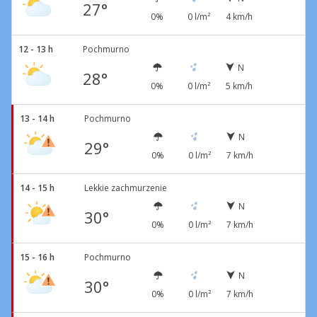
27°
0%
0 l/m²
4 km/h
12 - 13 h
Pochmurno
N
28°
0%
0 l/m²
5 km/h
13 - 14 h
Pochmurno
N
29°
0%
0 l/m²
7 km/h
14 - 15 h
Lekkie zachmurzenie
N
30°
0%
0 l/m²
7 km/h
15 - 16 h
Pochmurno
N
30°
0%
0 l/m²
7 km/h