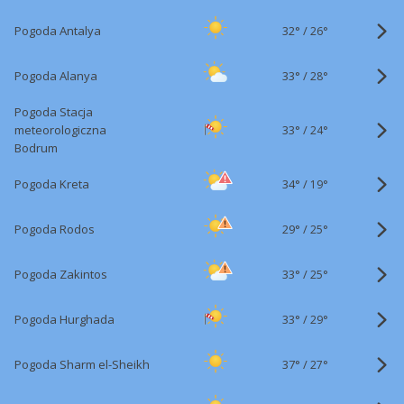
32°
/
Pogoda Antalya
26°
33°
/
Pogoda Alanya
28°
Pogoda Stacja
33°
/
meteorologiczna
24°
Bodrum
34°
/
Pogoda Kreta
19°
29°
/
Pogoda Rodos
25°
33°
/
Pogoda Zakintos
25°
33°
/
Pogoda Hurghada
29°
37°
/
Pogoda Sharm el-Sheikh
27°