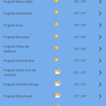
35°
/
Pogoda Marsa Alam
30°
35°
/
Pogoda Hammamet
27°
34°
/
Pogoda Susa
26°
32°
/
Pogoda Monastyr
28°
Pogoda Palma de
33°
/
26°
Mallorca
31°
/
Pogoda Lloret de Mar
25°
Pogoda Santa Cruz de
25°
/
23°
Tenerife
32°
/
Pogoda Slanchev Bryag
25°
31°
/
Pogoda Złote Piaski
26°