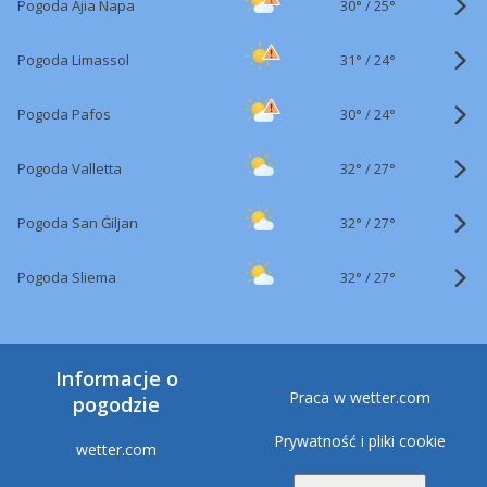
30°
/
Pogoda Ajia Napa
25°
31°
/
Pogoda Limassol
24°
30°
/
Pogoda Pafos
24°
32°
/
Pogoda Valletta
27°
32°
/
Pogoda San Ġiljan
27°
32°
/
Pogoda Sliema
27°
Informacje o
Praca w wetter.com
pogodzie
Prywatność i pliki cookie
wetter.com