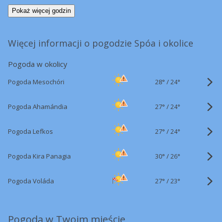
Pokaż więcej godzin
Więcej informacji o pogodzie Spóa i okolice
Pogoda w okolicy
28°
/
Pogoda Mesochóri
24°
27°
/
Pogoda Ahamándia
24°
27°
/
Pogoda Lefkos
24°
30°
/
Pogoda Kira Panagia
26°
27°
/
Pogoda Voláda
23°
Pogoda w Twoim mieście