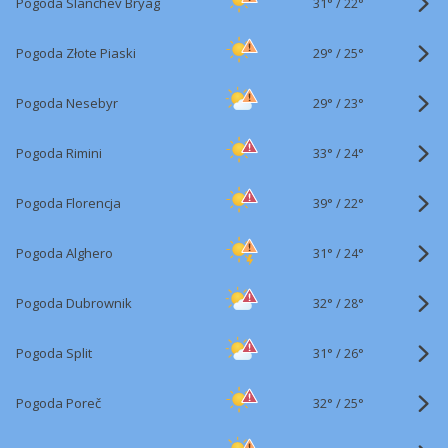
31°
/
Pogoda Slanchev Bryag
22°
29°
/
Pogoda Złote Piaski
25°
29°
/
Pogoda Nesebyr
23°
33°
/
Pogoda Rimini
24°
39°
/
Pogoda Florencja
22°
31°
/
Pogoda Alghero
24°
32°
/
Pogoda Dubrownik
28°
31°
/
Pogoda Split
26°
32°
/
Pogoda Poreč
25°