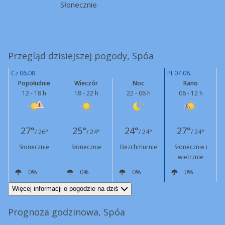
Słonecznie
Przegląd dzisiejszej pogody, Spóa
Cz 06.08.
Pt 07.08.
Popołudnie
Wieczór
Noc
Rano
12 - 18 h
18 - 22 h
22 - 06 h
06 - 12 h
27°
25°
24°
27°
/ 26°
/ 24°
/ 24°
/ 24°
Słonecznie
Słonecznie
Bezchmurnie
Słonecznie i
wietrznie
0%
0%
0%
0%
NW
13 km/h
W
11 km/h
W
13 km/h
NW
14 km/h
Podmuchy
43 km/h
Więcej informacji o pogodzie na dziś
Prognoza godzinowa, Spóa