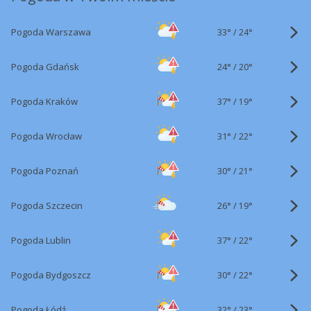
33°
/
Pogoda Warszawa
24°
24°
/
Pogoda Gdańsk
20°
37°
/
Pogoda Kraków
19°
31°
/
Pogoda Wrocław
22°
30°
/
Pogoda Poznań
21°
26°
/
Pogoda Szczecin
19°
37°
/
Pogoda Lublin
22°
30°
/
Pogoda Bydgoszcz
22°
32°
/
Pogoda Łódź
23°