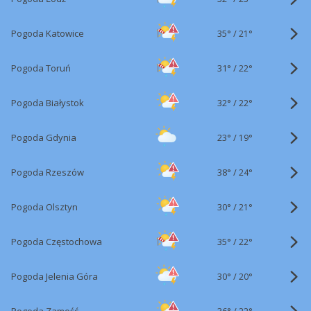
35°
/
Pogoda Katowice
21°
31°
/
Pogoda Toruń
22°
32°
/
Pogoda Białystok
22°
23°
/
Pogoda Gdynia
19°
38°
/
Pogoda Rzeszów
24°
30°
/
Pogoda Olsztyn
21°
35°
/
Pogoda Częstochowa
22°
30°
/
Pogoda Jelenia Góra
20°
36°
/