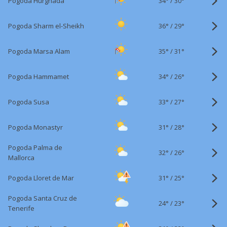
34°
/
Pogoda Hurghada
30°
36°
/
Pogoda Sharm el-Sheikh
29°
35°
/
Pogoda Marsa Alam
31°
34°
/
Pogoda Hammamet
26°
33°
/
Pogoda Susa
27°
31°
/
Pogoda Monastyr
28°
Pogoda Palma de
32°
/
26°
Mallorca
31°
/
Pogoda Lloret de Mar
25°
Pogoda Santa Cruz de
24°
/
23°
Tenerife