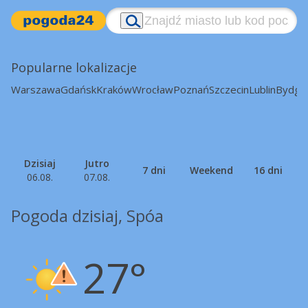
Popularne lokalizacje
Warszawa
Gdańsk
Kraków
Wrocław
Poznań
Szczecin
Lublin
Bydgo
Dzisiaj
Jutro
7 dni
Weekend
16 dni
06.08.
07.08.
Pogoda dzisiaj, Spóa
27°