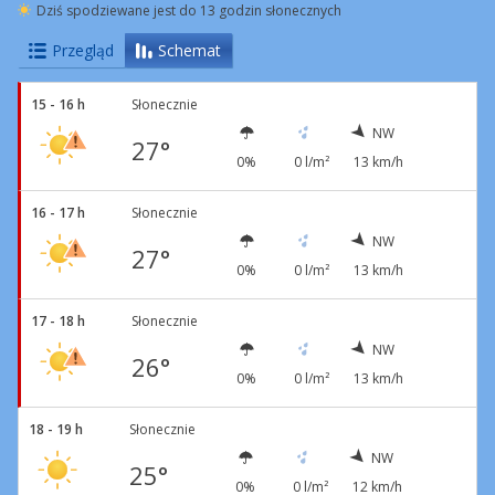
Dziś spodziewane jest do 13 godzin słonecznych
Przegląd
Schemat
15 - 16 h
Słonecznie
NW
27°
0%
0 l/m²
13 km/h
16 - 17 h
Słonecznie
NW
27°
0%
0 l/m²
13 km/h
17 - 18 h
Słonecznie
NW
26°
0%
0 l/m²
13 km/h
18 - 19 h
Słonecznie
NW
25°
0%
0 l/m²
12 km/h