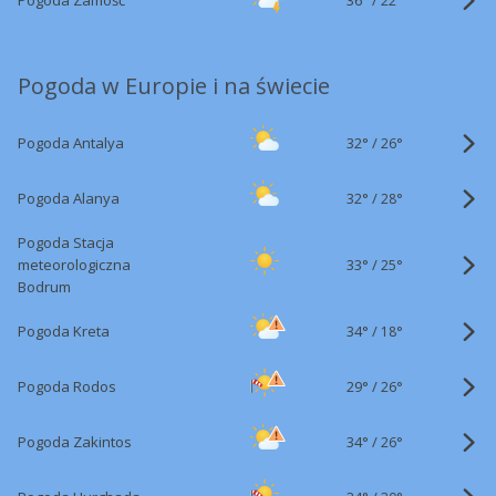
Pogoda Zamość
22°
Pogoda w Europie i na świecie
32°
/
Pogoda Antalya
26°
32°
/
Pogoda Alanya
28°
Pogoda Stacja
33°
/
meteorologiczna
25°
Bodrum
34°
/
Pogoda Kreta
18°
29°
/
Pogoda Rodos
26°
34°
/
Pogoda Zakintos
26°