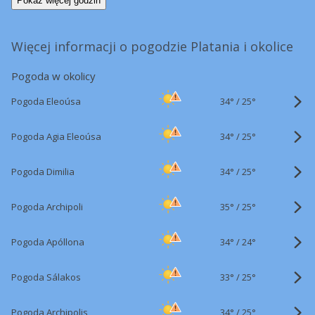
Pokaż więcej godzin
Więcej informacji o pogodzie Platania i okolice
Pogoda w okolicy
34°
/
Pogoda Eleoúsa
25°
34°
/
Pogoda Agia Eleoúsa
25°
34°
/
Pogoda Dimilia
25°
35°
/
Pogoda Archipoli
25°
34°
/
Pogoda Apóllona
24°
33°
/
Pogoda Sálakos
25°
34°
/
Pogoda Archipolis
25°