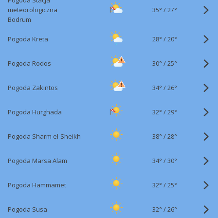
Pogoda Stacja
35°
/
meteorologiczna
27°
Bodrum
28°
/
Pogoda Kreta
20°
30°
/
Pogoda Rodos
25°
34°
/
Pogoda Zakintos
26°
32°
/
Pogoda Hurghada
29°
38°
/
Pogoda Sharm el-Sheikh
28°
34°
/
Pogoda Marsa Alam
30°
32°
/
Pogoda Hammamet
25°
32°
/
Pogoda Susa
26°