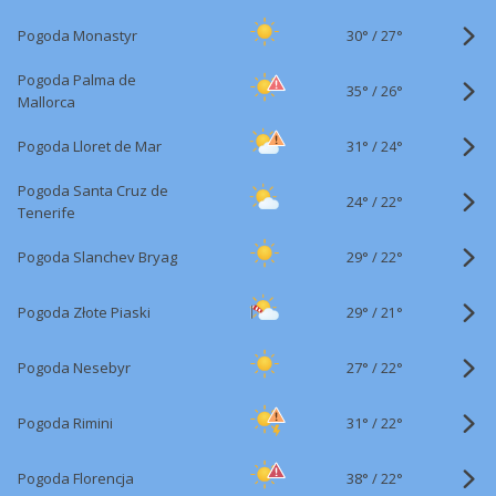
30°
/
Pogoda Monastyr
27°
Pogoda Palma de
35°
/
26°
Mallorca
31°
/
Pogoda Lloret de Mar
24°
Pogoda Santa Cruz de
24°
/
22°
Tenerife
29°
/
Pogoda Slanchev Bryag
22°
29°
/
Pogoda Złote Piaski
21°
27°
/
Pogoda Nesebyr
22°
31°
/
Pogoda Rimini
22°
38°
/
Pogoda Florencja
22°