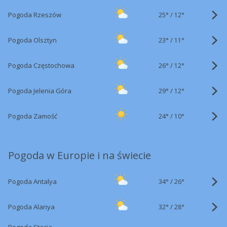
25°
/
Pogoda Rzeszów
12°
23°
/
Pogoda Olsztyn
11°
26°
/
Pogoda Częstochowa
12°
29°
/
Pogoda Jelenia Góra
12°
24°
/
Pogoda Zamość
10°
Pogoda w Europie i na świecie
34°
/
Pogoda Antalya
26°
32°
/
Pogoda Alanya
28°