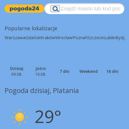
Popularne lokalizacje
Warszawa
Gdańsk
Kraków
Wrocław
Poznań
Szczecin
Lublin
Bydgo
Dzisiaj
Jutro
7 dni
Weekend
16 dni
09.08.
10.08.
Pogoda dzisiaj, Platania
29°