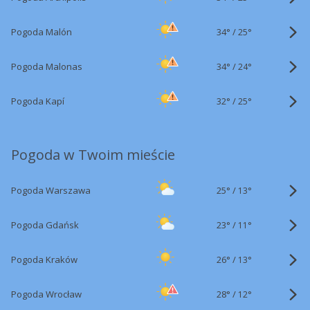
34°
/
Pogoda Malón
25°
34°
/
Pogoda Malonas
24°
32°
/
Pogoda Kapí
25°
Pogoda w Twoim mieście
25°
/
Pogoda Warszawa
13°
23°
/
Pogoda Gdańsk
11°
26°
/
Pogoda Kraków
13°
28°
/
Pogoda Wrocław
12°