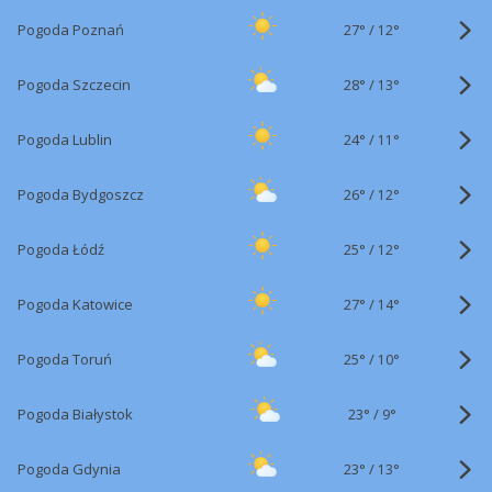
27°
/
Pogoda Poznań
12°
28°
/
Pogoda Szczecin
13°
24°
/
Pogoda Lublin
11°
26°
/
Pogoda Bydgoszcz
12°
25°
/
Pogoda Łódź
12°
27°
/
Pogoda Katowice
14°
25°
/
Pogoda Toruń
10°
23°
/
Pogoda Białystok
9°
23°
/
Pogoda Gdynia
13°