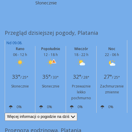
Słonecznie
Przegląd dzisiejszej pogody, Platania
Nd 09.08.
Rano
Popołudnie
Wieczór
Noc
06 - 12 h
12 - 18 h
18 - 22 h
22 - 06 h
33°
35°
32°
27°
/ 25°
/ 33°
/ 28°
/ 25°
Słonecznie
Słonecznie
Przeważnie
Zachmurzenie
lekko
zmienne
pochmurno
0%
0%
0%
0%
E
4 km/h
E
5 km/h
N
2 km/h
N
4 km/h
Więcej informacji o pogodzie na dziś
Prognoza godzinowa, Platania