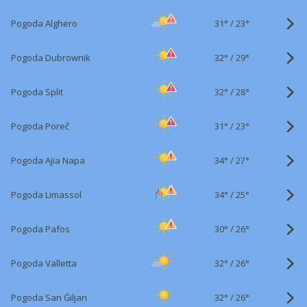
31°
/
Pogoda Alghero
23°
32°
/
Pogoda Dubrownik
29°
32°
/
Pogoda Split
28°
31°
/
Pogoda Poreč
23°
34°
/
Pogoda Ajia Napa
27°
34°
/
Pogoda Limassol
25°
30°
/
Pogoda Pafos
26°
32°
/
Pogoda Valletta
26°
32°
/
Pogoda San Ġiljan
26°