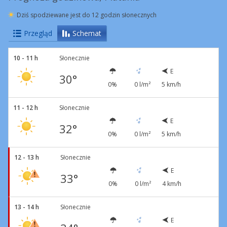
Dziś spodziewane jest do 12 godzin słonecznych
Przegląd
Schemat
10 - 11 h
Słonecznie
E
30°
0%
0 l/m²
5 km/h
11 - 12 h
Słonecznie
E
32°
0%
0 l/m²
5 km/h
12 - 13 h
Słonecznie
E
33°
0%
0 l/m²
4 km/h
13 - 14 h
Słonecznie
E