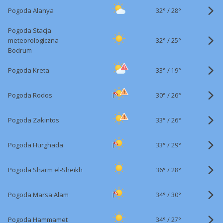
32°
/
Pogoda Alanya
28°
Pogoda Stacja
32°
/
meteorologiczna
25°
Bodrum
33°
/
Pogoda Kreta
19°
30°
/
Pogoda Rodos
26°
33°
/
Pogoda Zakintos
26°
33°
/
Pogoda Hurghada
29°
36°
/
Pogoda Sharm el-Sheikh
28°
34°
/
Pogoda Marsa Alam
30°
34°
/
Pogoda Hammamet
27°