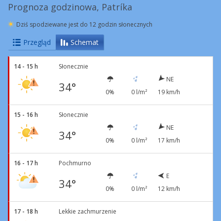
Prognoza godzinowa, Patríka
Dziś spodziewane jest do 12 godzin słonecznych
Przegląd
Schemat
14 - 15 h
Słonecznie
NE
34°
0%
0 l/m²
19 km/h
15 - 16 h
Słonecznie
NE
34°
0%
0 l/m²
17 km/h
16 - 17 h
Pochmurno
E
34°
0%
0 l/m²
12 km/h
17 - 18 h
Lekkie zachmurzenie