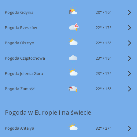
20°
/
Pogoda Gdynia
16°
22°
/
Pogoda Rzeszów
17°
22°
/
Pogoda Olsztyn
16°
23°
/
Pogoda Częstochowa
18°
23°
/
Pogoda Jelenia Góra
17°
22°
/
Pogoda Zamość
16°
Pogoda w Europie i na świecie
32°
/
Pogoda Antalya
27°