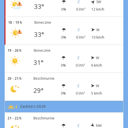
SW
33°
0%
0 l/m²
12 km/h
18 - 19 h
Słonecznie
W
33°
0%
0 l/m²
10 km/h
19 - 20 h
Słonecznie
W
31°
0%
0 l/m²
6 km/h
20 - 21 h
Bezchmurnie
W
29°
0%
0 l/m²
5 km/h
Zachód o 20:29
21 - 22 h
Bezchmurnie
NW