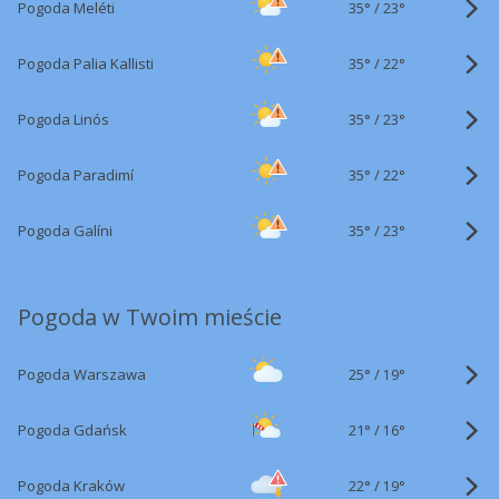
35°
/
Pogoda Meléti
23°
35°
/
Pogoda Palia Kallisti
22°
35°
/
Pogoda Linós
23°
35°
/
Pogoda Paradimí
22°
35°
/
Pogoda Galíni
23°
Pogoda w Twoim mieście
25°
/
Pogoda Warszawa
19°
21°
/
Pogoda Gdańsk
16°
22°
/
Pogoda Kraków
19°