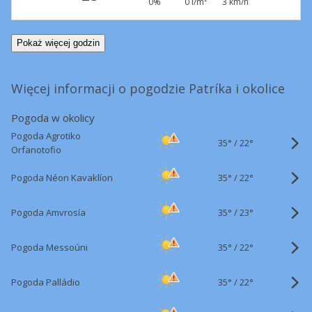
0%
0 l/m²
3 km/h
Pokaż więcej godzin
Więcej informacji o pogodzie Patríka i okolice
Pogoda w okolicy
Pogoda Agrotiko
35°
/
22°
Orfanotofio
35°
/
Pogoda Néon Kavaklíon
22°
35°
/
Pogoda Amvrosía
23°
35°
/
Pogoda Messoúni
22°
35°
/
Pogoda Palládio
22°