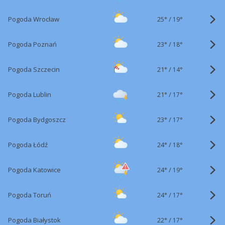
25°
/
Pogoda Wrocław
19°
23°
/
Pogoda Poznań
18°
21°
/
Pogoda Szczecin
14°
21°
/
Pogoda Lublin
17°
23°
/
Pogoda Bydgoszcz
17°
24°
/
Pogoda Łódź
18°
24°
/
Pogoda Katowice
19°
24°
/
Pogoda Toruń
17°
22°
/
Pogoda Białystok
17°