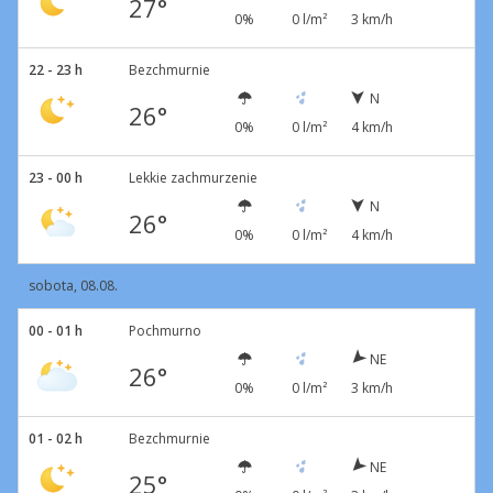
27°
0%
0 l/m²
3 km/h
22 - 23 h
Bezchmurnie
N
26°
0%
0 l/m²
4 km/h
23 - 00 h
Lekkie zachmurzenie
N
26°
0%
0 l/m²
4 km/h
sobota, 08.08.
00 - 01 h
Pochmurno
NE
26°
0%
0 l/m²
3 km/h
01 - 02 h
Bezchmurnie
NE
25°