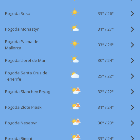
33°
/
Pogoda Susa
26°
31°
/
Pogoda Monastyr
27°
Pogoda Palma de
33°
/
26°
Mallorca
30°
/
Pogoda Lloret de Mar
24°
Pogoda Santa Cruz de
25°
/
22°
Tenerife
32°
/
Pogoda Slanchev Bryag
22°
31°
/
Pogoda Złote Piaski
24°
30°
/
Pogoda Nesebyr
23°
33°
/
Pogoda Rimini
24°