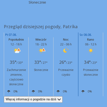
Słonecznie
Przegląd dzisiejszej pogody, Patríka
Pt 07.08.
So 08.08.
Popołudnie
Wieczór
Noc
Rano
12 - 18 h
18 - 22 h
22 - 06 h
06 - 12 h
35°
33°
26°
34°
/ 33°
/ 27°
/ 23°
/ 23°
Zachmurzenie
Słonecznie
Przeważnie
Przeważnie
zmienne,
czysto
słonecznie
częściowo
słonecznie
0%
0%
0%
0%
NE
15 km/h
W
6 km/h
N
3 km/h
NE
5 km/h
Więcej informacji o pogodzie na dziś