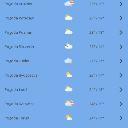
22°
/
Pogoda Kraków
19°
25°
/
Pogoda Wrocław
19°
23°
/
Pogoda Poznań
18°
21°
/
Pogoda Szczecin
14°
21°
/
Pogoda Lublin
17°
23°
/
Pogoda Bydgoszcz
17°
24°
/
Pogoda Łódź
18°
24°
/
Pogoda Katowice
19°
24°
/
Pogoda Toruń
17°