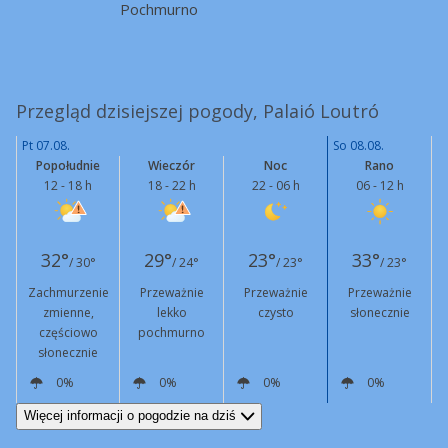
Pochmurno
Przegląd dzisiejszej pogody, Palaió Loutró
Pt 07.08.
So 08.08.
Popołudnie
Wieczór
Noc
Rano
12 - 18 h
18 - 22 h
22 - 06 h
06 - 12 h
32°
29°
23°
33°
/ 30°
/ 24°
/ 23°
/ 23°
Zachmurzenie
Przeważnie
Przeważnie
Przeważnie
zmienne,
lekko
czysto
słonecznie
częściowo
pochmurno
słonecznie
0%
0%
0%
0%
W
11 km/h
W
7 km/h
N
8 km/h
N
5 km/h
Więcej informacji o pogodzie na dziś