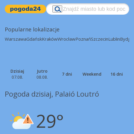
Popularne lokalizacje
Warszawa
Gdańsk
Kraków
Wrocław
Poznań
Szczecin
Lublin
Bydgo
Dzisiaj
Jutro
7 dni
Weekend
16 dni
07.08.
08.08.
Pogoda dzisiaj, Palaió Loutró
29°