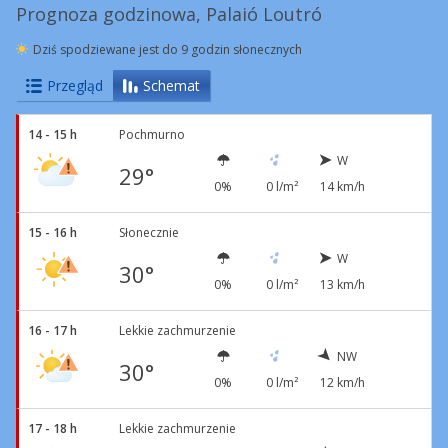
Prognoza godzinowa, Palaió Loutró
Dziś spodziewane jest do 9 godzin słonecznych
Przegląd
Schemat
14 - 15 h
Pochmurno
W
29°
0%
0 l/m²
14 km/h
15 - 16 h
Słonecznie
W
30°
0%
0 l/m²
13 km/h
16 - 17 h
Lekkie zachmurzenie
NW
30°
0%
0 l/m²
12 km/h
17 - 18 h
Lekkie zachmurzenie