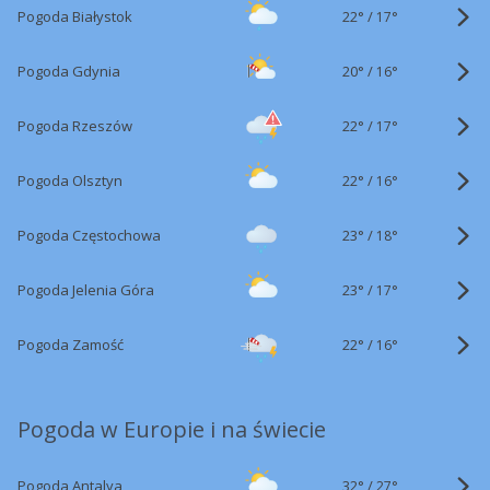
22°
/
Pogoda Białystok
17°
20°
/
Pogoda Gdynia
16°
22°
/
Pogoda Rzeszów
17°
22°
/
Pogoda Olsztyn
16°
23°
/
Pogoda Częstochowa
18°
23°
/
Pogoda Jelenia Góra
17°
22°
/
Pogoda Zamość
16°
Pogoda w Europie i na świecie
32°
/
Pogoda Antalya
27°