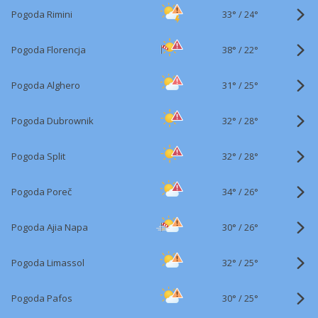
33°
/
Pogoda Rimini
24°
38°
/
Pogoda Florencja
22°
31°
/
Pogoda Alghero
25°
32°
/
Pogoda Dubrownik
28°
32°
/
Pogoda Split
28°
34°
/
Pogoda Poreč
26°
30°
/
Pogoda Ajia Napa
26°
32°
/
Pogoda Limassol
25°
30°
/
Pogoda Pafos
25°