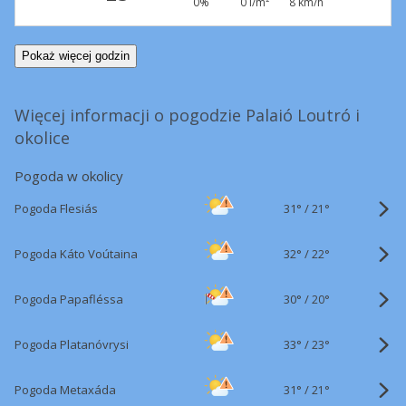
0%
0 l/m²
8 km/h
Pokaż więcej godzin
Więcej informacji o pogodzie Palaió Loutró i
okolice
Pogoda w okolicy
31°
/
Pogoda Flesiás
21°
32°
/
Pogoda Káto Voútaina
22°
30°
/
Pogoda Papafléssa
20°
33°
/
Pogoda Platanóvrysi
23°
31°
/
Pogoda Metaxáda
21°