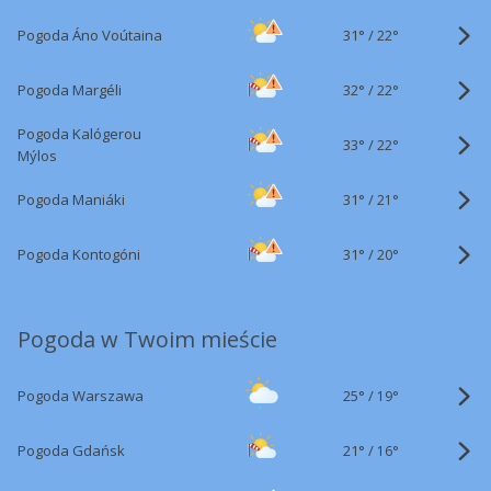
31°
/
Pogoda Áno Voútaina
22°
32°
/
Pogoda Margéli
22°
Pogoda Kalógerou
33°
/
22°
Mýlos
31°
/
Pogoda Maniáki
21°
31°
/
Pogoda Kontogóni
20°
Pogoda w Twoim mieście
25°
/
Pogoda Warszawa
19°
21°
/
Pogoda Gdańsk
16°