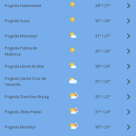
34°
/
Pogoda Hammamet
27°
33°
/
Pogoda Susa
26°
31°
/
Pogoda Monastyr
27°
Pogoda Palma de
33°
/
26°
Mallorca
30°
/
Pogoda Lloret de Mar
24°
Pogoda Santa Cruz de
25°
/
22°
Tenerife
32°
/
Pogoda Slanchev Bryag
22°
31°
/
Pogoda Złote Piaski
24°
30°
/
Pogoda Nesebyr
23°