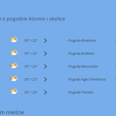
i o pogodzie Kósmio i okolice
35°
/
Pogoda Khatísion
22°
35°
/
Pogoda Bróktion
22°
35°
/
Pogoda Mesochóri
22°
35°
/
Pogoda Ágioi Theódoroi
22°
35°
/
Pogoda Yfantés
22°
m mieście