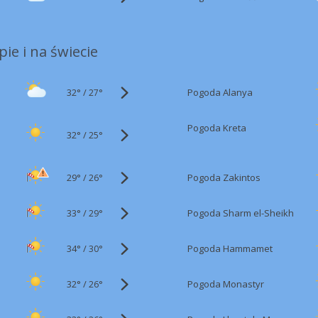
ie i na świecie
32°
/
Pogoda Alanya
27°
Pogoda Kreta
32°
/
25°
29°
/
Pogoda Zakintos
26°
33°
/
Pogoda Sharm el-Sheikh
29°
34°
/
Pogoda Hammamet
30°
32°
/
Pogoda Monastyr
26°