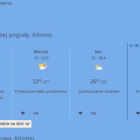
murno
szej pogody, Kósmio
So 08.
Wieczór
Noc
18 - 22 h
22 - 06 h
33°
26°
/ 27°
/ 23°
ne,
Przeważnie lekko pochmurno
Zachmurzenie zmienne
P
e i
0%
0%
SW
5 km/h
E
4 km/h
odzie na dziś
nowa, Kósmio