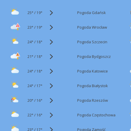
25°
/
Pogoda Gdańsk
19°
23°
/
Pogoda Wrocław
19°
24°
/
Pogoda Szczecin
18°
21°
/
Pogoda Bydgoszcz
18°
24°
/
Pogoda Katowice
18°
24°
/
Pogoda Białystok
17°
20°
/
Pogoda Rzeszów
16°
22°
/
Pogoda Częstochowa
16°
23°
/
Pogoda Zamość
17°