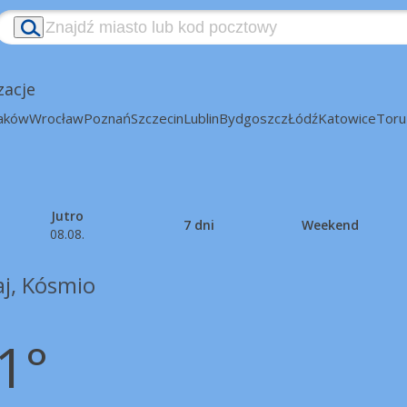
zacje
aków
Wrocław
Poznań
Szczecin
Lublin
Bydgoszcz
Łódź
Katowice
Toru
Jutro
7 dni
Weekend
08.08.
aj, Kósmio
1°