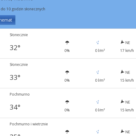
 do 10 godzin słonecznych
hemat
Słonecznie
NE
32°
0%
0 l/m²
17 km/h
Słonecznie
NE
33°
0%
0 l/m²
15 km/h
Pochmurno
NE
34°
0%
0 l/m²
15 km/h
Pochmurno i wietrznie
NE