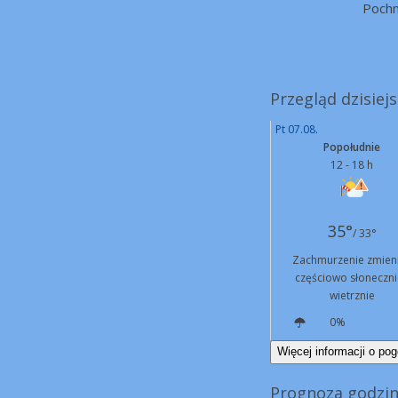
Poch
Przegląd dzisiej
Pt 07.08.
Popołudnie
12 - 18 h
35°
/ 33°
Zachmurzenie zmien
częściowo słoneczni
wietrznie
0%
NE
15 km/h
Podmuchy
41 km/h
Więcej informacji o pog
Prognoza godzi