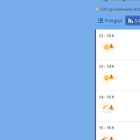
Dziś spodziewane jest
Przegląd
Sc
12 - 13 h
13 - 14 h
14 - 15 h
15 - 16 h