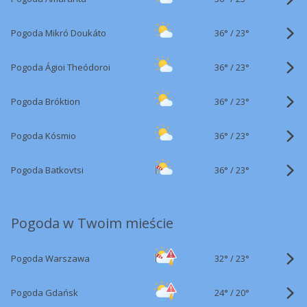
36°
/
Pogoda Mikró Doukáto
23°
36°
/
Pogoda Ágioi Theódoroi
23°
36°
/
Pogoda Bróktion
23°
36°
/
Pogoda Kósmio
23°
36°
/
Pogoda Batkovtsi
23°
Pogoda w Twoim mieście
32°
/
Pogoda Warszawa
23°
24°
/
Pogoda Gdańsk
20°