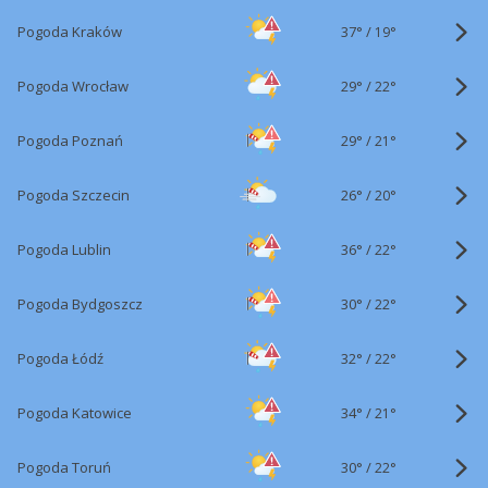
37°
/
Pogoda Kraków
19°
29°
/
Pogoda Wrocław
22°
29°
/
Pogoda Poznań
21°
26°
/
Pogoda Szczecin
20°
36°
/
Pogoda Lublin
22°
30°
/
Pogoda Bydgoszcz
22°
32°
/
Pogoda Łódź
22°
34°
/
Pogoda Katowice
21°
30°
/
Pogoda Toruń
22°