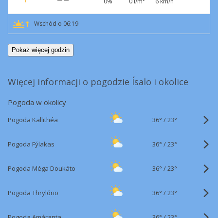
0%
0 l/m²
6 km/h
Wschód o 06:19
Pokaż więcej godzin
Więcej informacji o pogodzie Ísalo i okolice
Pogoda w okolicy
36°
/
Pogoda Kallithéa
23°
36°
/
Pogoda Fýlakas
23°
36°
/
Pogoda Méga Doukáto
23°
36°
/
Pogoda Thrylório
23°
36°
/
Pogoda Amáranta
23°