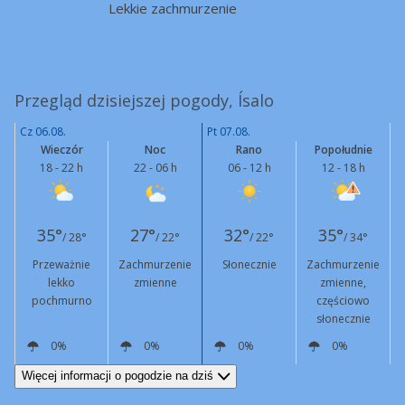
Lekkie zachmurzenie
Przegląd dzisiejszej pogody, Ísalo
Cz 06.08.
Pt 07.08.
Wieczór
Noc
Rano
Popołudnie
18 - 22 h
22 - 06 h
06 - 12 h
12 - 18 h
35°
27°
32°
35°
/ 28°
/ 22°
/ 22°
/ 34°
Przeważnie
Zachmurzenie
Słonecznie
Zachmurzenie
lekko
zmienne
zmienne,
pochmurno
częściowo
słonecznie
0%
0%
0%
0%
NE
6 km/h
E
5 km/h
NE
9 km/h
NE
13 km/h
Więcej informacji o pogodzie na dziś