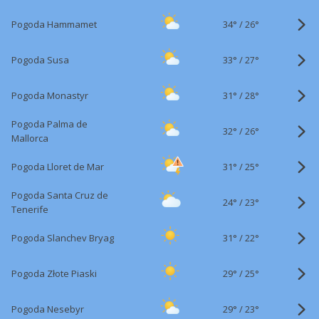
34°
/
Pogoda Hammamet
26°
33°
/
Pogoda Susa
27°
31°
/
Pogoda Monastyr
28°
Pogoda Palma de
32°
/
26°
Mallorca
31°
/
Pogoda Lloret de Mar
25°
Pogoda Santa Cruz de
24°
/
23°
Tenerife
31°
/
Pogoda Slanchev Bryag
22°
29°
/
Pogoda Złote Piaski
25°
29°
/
Pogoda Nesebyr
23°