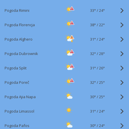
33°
/
Pogoda Rimini
24°
38°
/
Pogoda Florencja
22°
31°
/
Pogoda Alghero
24°
32°
/
Pogoda Dubrownik
28°
31°
/
Pogoda Split
26°
32°
/
Pogoda Poreč
25°
30°
/
Pogoda Ajia Napa
25°
31°
/
Pogoda Limassol
24°
30°
/
Pogoda Pafos
24°