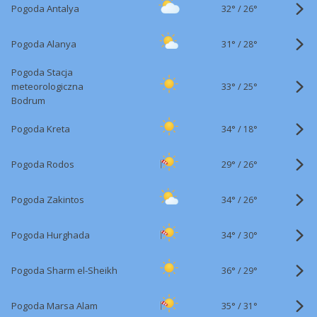
32°
/
Pogoda Antalya
26°
31°
/
Pogoda Alanya
28°
Pogoda Stacja
33°
/
meteorologiczna
25°
Bodrum
34°
/
Pogoda Kreta
18°
29°
/
Pogoda Rodos
26°
34°
/
Pogoda Zakintos
26°
34°
/
Pogoda Hurghada
30°
36°
/
Pogoda Sharm el-Sheikh
29°
35°
/
Pogoda Marsa Alam
31°