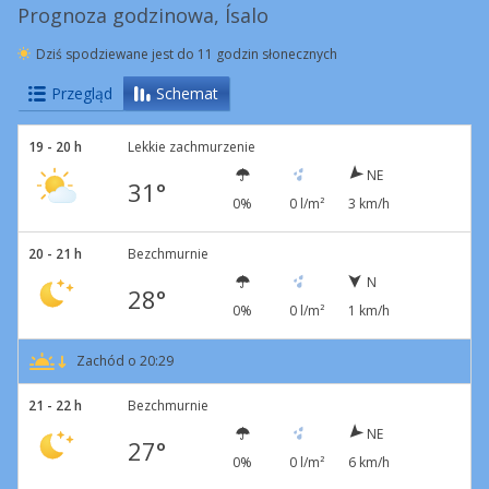
Prognoza godzinowa, Ísalo
Dziś spodziewane jest do 11 godzin słonecznych
Przegląd
Schemat
19 - 20 h
Lekkie zachmurzenie
NE
31°
0%
0 l/m²
3 km/h
20 - 21 h
Bezchmurnie
N
28°
0%
0 l/m²
1 km/h
Zachód o 20:29
21 - 22 h
Bezchmurnie
NE
27°
0%
0 l/m²
6 km/h