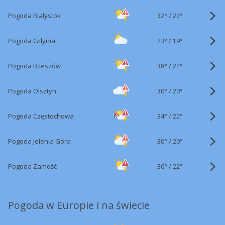
32°
/
Pogoda Białystok
22°
23°
/
Pogoda Gdynia
19°
38°
/
Pogoda Rzeszów
24°
30°
/
Pogoda Olsztyn
20°
34°
/
Pogoda Częstochowa
22°
30°
/
Pogoda Jelenia Góra
20°
36°
/
Pogoda Zamość
22°
Pogoda w Europie i na świecie