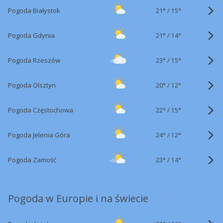
21°
/
Pogoda Białystok
15°
21°
/
Pogoda Gdynia
14°
23°
/
Pogoda Rzeszów
15°
20°
/
Pogoda Olsztyn
12°
22°
/
Pogoda Częstochowa
15°
24°
/
Pogoda Jelenia Góra
12°
23°
/
Pogoda Zamość
14°
Pogoda w Europie i na świecie