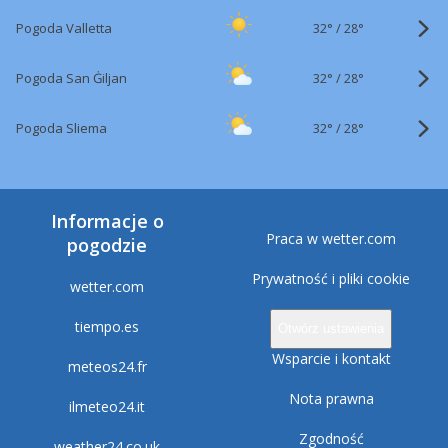
32°
/
Pogoda Valletta
28°
32°
/
Pogoda San Ġiljan
28°
32°
/
Pogoda Sliema
28°
Informacje o
Praca w wetter.com
pogodzie
Prywatność i pliki cookie
wetter.com
tiempo.es
Otwórz ustawienia
Wsparcie i kontakt
meteos24.fr
Nota prawna
ilmeteo24.it
Zgodność
weather24.co.uk