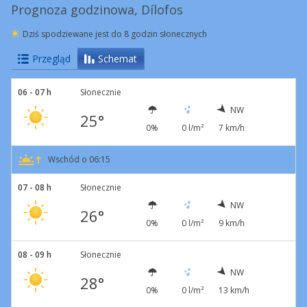
Prognoza godzinowa, Dílofos
Dziś spodziewane jest do 8 godzin słonecznych
Przegląd
Schemat
06 - 07 h
Słonecznie
NW
25°
0%
0 l/m²
7 km/h
Wschód o 06:15
07 - 08 h
Słonecznie
NW
26°
0%
0 l/m²
9 km/h
08 - 09 h
Słonecznie
NW
28°
0%
0 l/m²
13 km/h