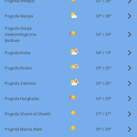
32°
/
Pogoda Antalya
26°
33°
/
Pogoda Alanya
28°
Pogoda Stacja
33°
/
meteorologiczna
24°
Bodrum
34°
/
Pogoda Kreta
19°
29°
/
Pogoda Rodos
25°
33°
/
Pogoda Zakintos
25°
33°
/
Pogoda Hurghada
29°
37°
/
Pogoda Sharm el-Sheikh
27°
35°
/
Pogoda Marsa Alam
30°