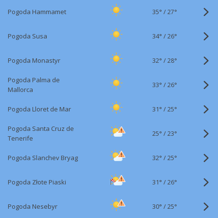
35°
/
Pogoda Hammamet
27°
34°
/
Pogoda Susa
26°
32°
/
Pogoda Monastyr
28°
Pogoda Palma de
33°
/
26°
Mallorca
31°
/
Pogoda Lloret de Mar
25°
Pogoda Santa Cruz de
25°
/
23°
Tenerife
32°
/
Pogoda Slanchev Bryag
25°
31°
/
Pogoda Złote Piaski
26°
30°
/
Pogoda Nesebyr
25°