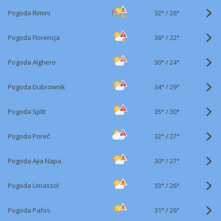
32°
/
Pogoda Rimini
26°
36°
/
Pogoda Florencja
22°
30°
/
Pogoda Alghero
24°
34°
/
Pogoda Dubrownik
29°
35°
/
Pogoda Split
30°
32°
/
Pogoda Poreč
27°
30°
/
Pogoda Ajia Napa
27°
33°
/
Pogoda Limassol
26°
31°
/
Pogoda Pafos
26°