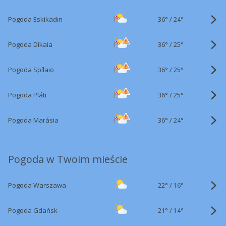
36°
/
Pogoda Eskikadın
24°
36°
/
Pogoda Díkaia
25°
36°
/
Pogoda Spílaio
25°
36°
/
Pogoda Pláti
25°
36°
/
Pogoda Marásia
24°
Pogoda w Twoim mieście
22°
/
Pogoda Warszawa
16°
21°
/
Pogoda Gdańsk
14°