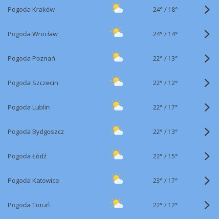
24°
/
Pogoda Kraków
18°
24°
/
Pogoda Wrocław
14°
22°
/
Pogoda Poznań
13°
22°
/
Pogoda Szczecin
12°
22°
/
Pogoda Lublin
17°
22°
/
Pogoda Bydgoszcz
13°
22°
/
Pogoda Łódź
15°
23°
/
Pogoda Katowice
17°
22°
/
Pogoda Toruń
12°