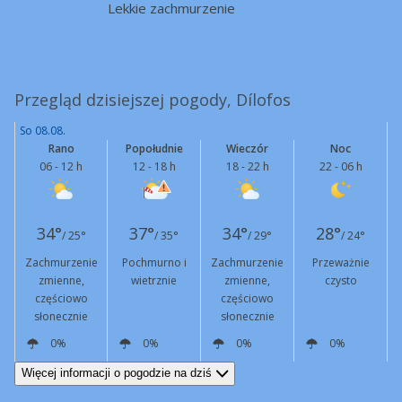
Lekkie zachmurzenie
Przegląd dzisiejszej pogody, Dílofos
So 08.08.
Rano
Popołudnie
Wieczór
Noc
06 - 12 h
12 - 18 h
18 - 22 h
22 - 06 h
34°
37°
34°
28°
/ 25°
/ 35°
/ 29°
/ 24°
Zachmurzenie
Pochmurno i
Zachmurzenie
Przeważnie
zmienne,
wietrznie
zmienne,
czysto
częściowo
częściowo
słonecznie
słonecznie
0%
0%
0%
0%
NW
11 km/h
N
18 km/h
Podmuchy
44 km/h
NE
13 km/h
NW
6 km/h
Więcej informacji o pogodzie na dziś