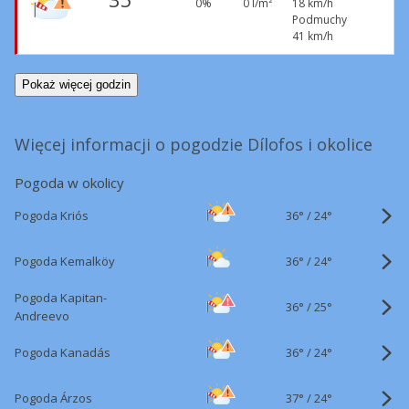
0%
0 l/m²
18 km/h
Podmuchy
41 km/h
Pokaż więcej godzin
Więcej informacji o pogodzie Dílofos i okolice
Pogoda w okolicy
36°
/
Pogoda Kriós
24°
36°
/
Pogoda Kemalköy
24°
Pogoda Kapitan-
36°
/
25°
Andreevo
36°
/
Pogoda Kanadás
24°
37°
/
Pogoda Árzos
24°