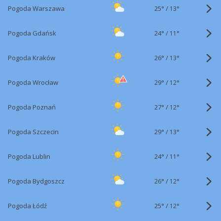
25°
/
Pogoda Warszawa
13°
24°
/
Pogoda Gdańsk
11°
26°
/
Pogoda Kraków
13°
29°
/
Pogoda Wrocław
12°
27°
/
Pogoda Poznań
12°
29°
/
Pogoda Szczecin
13°
24°
/
Pogoda Lublin
11°
26°
/
Pogoda Bydgoszcz
12°
25°
/
Pogoda Łódź
12°