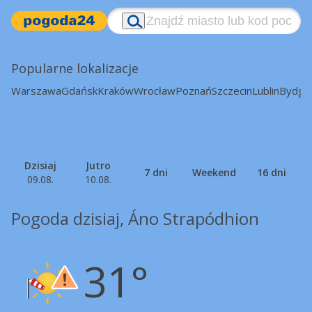
Popularne lokalizacje
Warszawa
Gdańsk
Kraków
Wrocław
Poznań
Szczecin
Lublin
Bydgo
Dzisiaj
Jutro
7 dni
Weekend
16 dni
09.08.
10.08.
Pogoda dzisiaj, Áno Strapódhion
31°