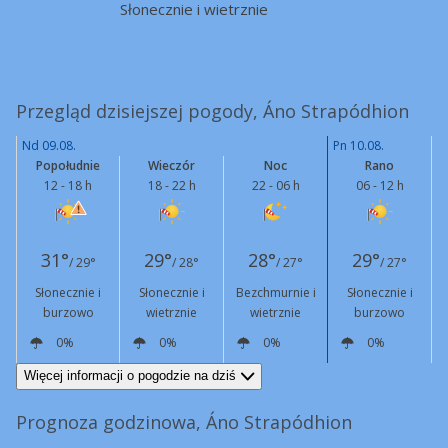
Słonecznie i wietrznie
Przegląd dzisiejszej pogody, Áno Strapódhion
Nd 09.08.
Pn 10.08.
Popołudnie
Wieczór
Noc
Rano
12 - 18 h
18 - 22 h
22 - 06 h
06 - 12 h
31°
29°
28°
29°
/ 29°
/ 28°
/ 27°
/ 27°
Słonecznie i
Słonecznie i
Bezchmurnie i
Słonecznie i
burzowo
wietrznie
wietrznie
burzowo
0%
0%
0%
0%
NE
32 km/h
Podmuchy
75 km/h
N
14 km/h
Podmuchy
47 km/h
N
17 km/h
Podmuchy
53 km/h
NE
36 km/h
Podmuchy
84 km/h
Więcej informacji o pogodzie na dziś
Prognoza godzinowa, Áno Strapódhion