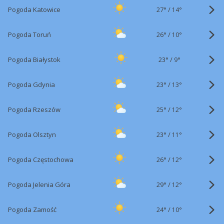
27°
/
Pogoda Katowice
14°
26°
/
Pogoda Toruń
10°
23°
/
Pogoda Białystok
9°
23°
/
Pogoda Gdynia
13°
25°
/
Pogoda Rzeszów
12°
23°
/
Pogoda Olsztyn
11°
26°
/
Pogoda Częstochowa
12°
29°
/
Pogoda Jelenia Góra
12°
24°
/
Pogoda Zamość
10°