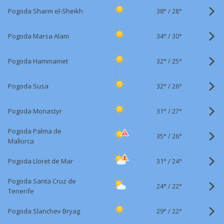
38°
/
Pogoda Sharm el-Sheikh
28°
34°
/
Pogoda Marsa Alam
30°
32°
/
Pogoda Hammamet
25°
32°
/
Pogoda Susa
26°
31°
/
Pogoda Monastyr
27°
Pogoda Palma de
35°
/
26°
Mallorca
31°
/
Pogoda Lloret de Mar
24°
Pogoda Santa Cruz de
24°
/
22°
Tenerife
29°
/
Pogoda Slanchev Bryag
22°