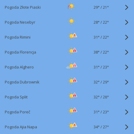
29°
/
Pogoda Złote Piaski
21°
28°
/
Pogoda Nesebyr
22°
31°
/
Pogoda Rimini
22°
38°
/
Pogoda Florencja
22°
31°
/
Pogoda Alghero
23°
32°
/
Pogoda Dubrownik
29°
32°
/
Pogoda Split
28°
31°
/
Pogoda Poreč
23°
34°
/
Pogoda Ajia Napa
27°