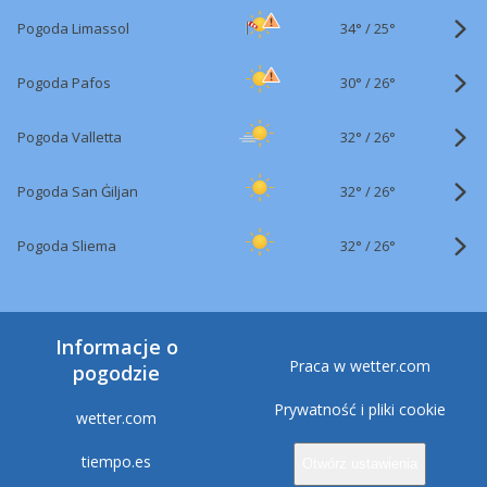
34°
/
Pogoda Limassol
25°
30°
/
Pogoda Pafos
26°
32°
/
Pogoda Valletta
26°
32°
/
Pogoda San Ġiljan
26°
32°
/
Pogoda Sliema
26°
Informacje o
Praca w wetter.com
pogodzie
Prywatność i pliki cookie
wetter.com
tiempo.es
Otwórz ustawienia