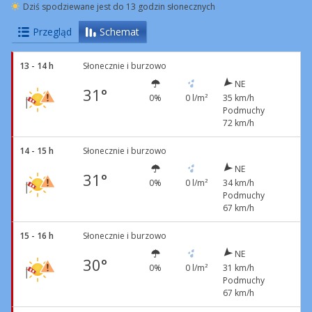
Dziś spodziewane jest do 13 godzin słonecznych
Przegląd
Schemat
13 - 14 h
Słonecznie i burzowo
NE
31°
0%
0 l/m²
35 km/h
Podmuchy
72 km/h
14 - 15 h
Słonecznie i burzowo
NE
31°
0%
0 l/m²
34 km/h
Podmuchy
67 km/h
15 - 16 h
Słonecznie i burzowo
NE
30°
0%
0 l/m²
31 km/h
Podmuchy
67 km/h