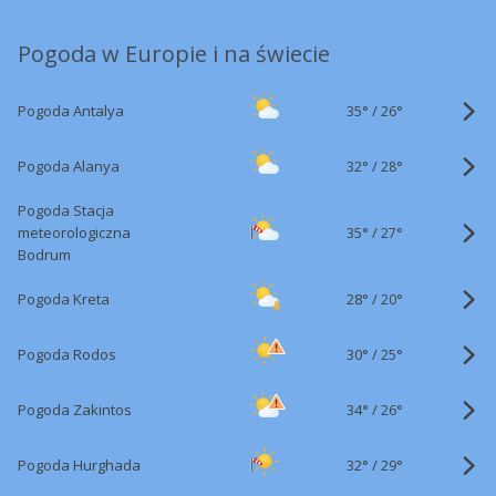
Pogoda w Europie i na świecie
35°
/
Pogoda Antalya
26°
32°
/
Pogoda Alanya
28°
Pogoda Stacja
35°
/
meteorologiczna
27°
Bodrum
28°
/
Pogoda Kreta
20°
30°
/
Pogoda Rodos
25°
34°
/
Pogoda Zakintos
26°
32°
/
Pogoda Hurghada
29°