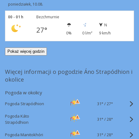
poniedziałek, 10.08.
00 - 01 h
Bezchmurnie
N
27°
0%
0 l/m²
9 km/h
Pokaż więcej godzin
Więcej informacji o pogodzie Áno Strapódhion i
okolice
Pogoda w okolicy
31°
/
Pogoda Strapódhion
27°
Pogoda Káto
31°
/
28°
Strapódhion
31°
/
Pogoda Manitokhóri
28°