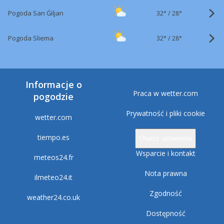
32°
/
Pogoda San Ġiljan
28°
32°
/
Pogoda Sliema
28°
Informacje o
Praca w wetter.com
pogodzie
Prywatność i pliki cookie
wetter.com
tiempo.es
Otwórz ustawienia
Wsparcie i kontakt
meteos24.fr
Nota prawna
ilmeteo24.it
Zgodność
weather24.co.uk
Dostępność