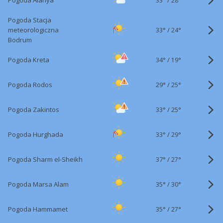
Pogoda Alanya
28°
Pogoda Stacja
33°
/
meteorologiczna
24°
Bodrum
34°
/
Pogoda Kreta
19°
29°
/
Pogoda Rodos
25°
33°
/
Pogoda Zakintos
25°
33°
/
Pogoda Hurghada
29°
37°
/
Pogoda Sharm el-Sheikh
27°
35°
/
Pogoda Marsa Alam
30°
35°
/
Pogoda Hammamet
27°