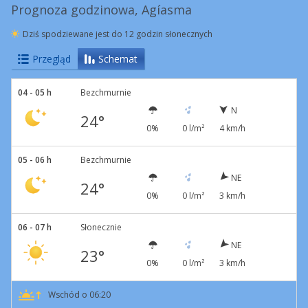
Prognoza godzinowa, Agíasma
Dziś spodziewane jest do 12 godzin słonecznych
Przegląd
Schemat
04 - 05 h
Bezchmurnie
N
24°
0%
0 l/m²
4 km/h
05 - 06 h
Bezchmurnie
NE
24°
0%
0 l/m²
3 km/h
06 - 07 h
Słonecznie
NE
23°
0%
0 l/m²
3 km/h
Wschód o 06:20