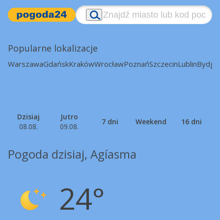
Popularne lokalizacje
Warszawa
Gdańsk
Kraków
Wrocław
Poznań
Szczecin
Lublin
Bydgo
Dzisiaj
Jutro
7 dni
Weekend
16 dni
08.08.
09.08.
Pogoda dzisiaj, Agíasma
24°