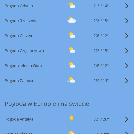
21°
/
Pogoda Gdynia
14°
23°
/
Pogoda Rzeszów
15°
20°
/
Pogoda Olsztyn
12°
22°
/
Pogoda Częstochowa
15°
24°
/
Pogoda Jelenia Góra
12°
23°
/
Pogoda Zamość
14°
Pogoda w Europie i na świecie
32°
/
Pogoda Antalya
26°
33°
/