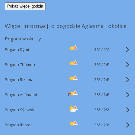
Pokaż więcej godzin
Więcej informacji o pogodzie Agíasma i okolice
Pogoda w okolicy
36°
/
Pogoda Dými
25°
36°
/
Pogoda Thámna
24°
36°
/
Pogoda Rízoma
24°
36°
/
Pogoda Asómatoi
24°
36°
/
Pogoda Sýmvola
25°
36°
/
Pogoda Ifestos
23°