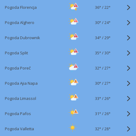
36°
/
Pogoda Florencja
22°
30°
/
Pogoda Alghero
24°
34°
/
Pogoda Dubrownik
29°
35°
/
Pogoda Split
30°
32°
/
Pogoda Poreč
27°
30°
/
Pogoda Ajia Napa
27°
33°
/
Pogoda Limassol
26°
31°
/
Pogoda Pafos
26°
32°
/
Pogoda Valletta
28°