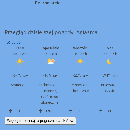
Bezchmurnie
Przegląd dzisiejszej pogody, Agíasma
So 08.08.
Rano
Popołudnie
Wieczór
Noc
06 - 12 h
12 - 18 h
18 - 22 h
22 - 06 h
33°
36°
34°
29°
/ 24°
/ 34°
/ 30°
/ 25°
Słonecznie
Zachmurzenie
Przeważnie
Przeważnie
zmienne,
słonecznie
czysto
częściowo
słonecznie
0%
0%
0%
0%
NE
7 km/h
NE
15 km/h
NE
10 km/h
N
5 km/h
Więcej informacji o pogodzie na dziś