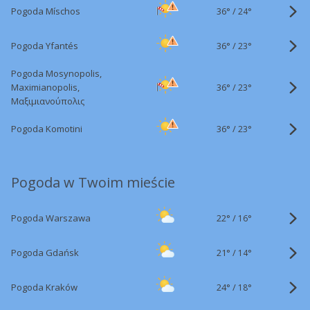
36°
/
Pogoda Míschos
24°
36°
/
Pogoda Yfantés
23°
Pogoda Mosynopolis,
36°
/
Maximianopolis,
23°
Μαξιμιανούπολις
36°
/
Pogoda Komotini
23°
Pogoda w Twoim mieście
22°
/
Pogoda Warszawa
16°
21°
/
Pogoda Gdańsk
14°
24°
/
Pogoda Kraków
18°