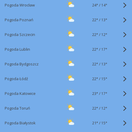
24°
/
Pogoda Wrocław
14°
22°
/
Pogoda Poznań
13°
22°
/
Pogoda Szczecin
12°
22°
/
Pogoda Lublin
17°
22°
/
Pogoda Bydgoszcz
13°
22°
/
Pogoda Łódź
15°
23°
/
Pogoda Katowice
17°
22°
/
Pogoda Toruń
12°
21°
/
Pogoda Białystok
15°