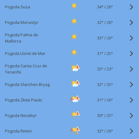
34°
/
Pogoda Susa
26°
32°
/
Pogoda Monastyr
28°
Pogoda Palma de
33°
/
26°
Mallorca
31°
/
Pogoda Lloret de Mar
25°
Pogoda Santa Cruz de
25°
/
23°
Tenerife
32°
/
Pogoda Slanchev Bryag
25°
31°
/
Pogoda Złote Piaski
26°
30°
/
Pogoda Nesebyr
25°
32°
/
Pogoda Rimini
26°