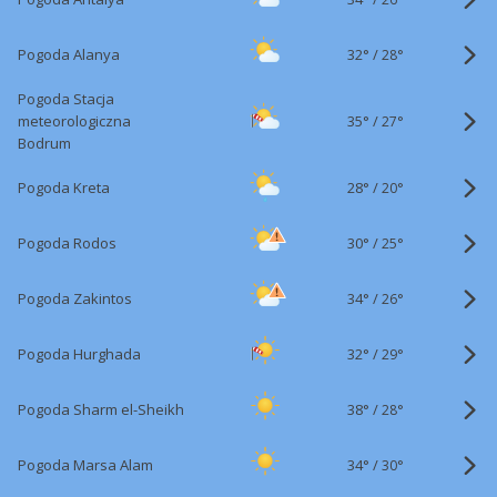
32°
/
Pogoda Alanya
28°
Pogoda Stacja
35°
/
meteorologiczna
27°
Bodrum
28°
/
Pogoda Kreta
20°
30°
/
Pogoda Rodos
25°
34°
/
Pogoda Zakintos
26°
32°
/
Pogoda Hurghada
29°
38°
/
Pogoda Sharm el-Sheikh
28°
34°
/
Pogoda Marsa Alam
30°