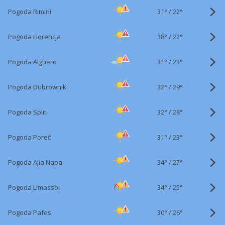
31°
/
Pogoda Rimini
22°
38°
/
Pogoda Florencja
22°
31°
/
Pogoda Alghero
23°
32°
/
Pogoda Dubrownik
29°
32°
/
Pogoda Split
28°
31°
/
Pogoda Poreč
23°
34°
/
Pogoda Ajia Napa
27°
34°
/
Pogoda Limassol
25°
30°
/
Pogoda Pafos
26°