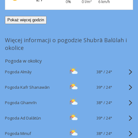
0%
0 l/m²
6 km/h
Pokaż więcej godzin
Więcej informacji o pogodzie Shubrā Balūlah i
okolice
Pogoda w okolicy
38°
/
Pogoda Almāy
24°
39°
/
Pogoda Kafr Shanawān
24°
38°
/
Pogoda Ghamrīn
24°
39°
/
Pogoda Ad Dalātūn
24°
38°
/
Pogoda Minuf
24°