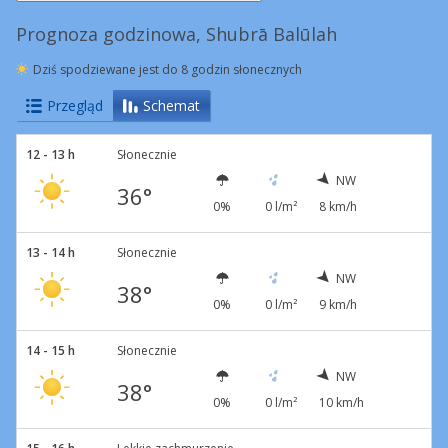
Prognoza godzinowa, Shubrā Balūlah
Dziś spodziewane jest do 8 godzin słonecznych
Przegląd
Schemat
12 - 13 h
Słonecznie
NW
36°
0%
0 l/m²
8 km/h
13 - 14 h
Słonecznie
NW
38°
0%
0 l/m²
9 km/h
14 - 15 h
Słonecznie
NW
38°
0%
0 l/m²
10 km/h