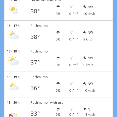
15 - 16 h
Lekkie zachmurzenie
NW
38°
0%
0 l/m²
10 km/h
16 - 17 h
Pochmurno
NW
38°
0%
0 l/m²
9 km/h
17 - 18 h
Pochmurno
NW
37°
0%
0 l/m²
9 km/h
18 - 19 h
Pochmurno
NW
36°
0%
0 l/m²
10 km/h
19 - 20 h
Pochmurno i wietrznie
N
33°
0%
0 l/m²
14 km/h