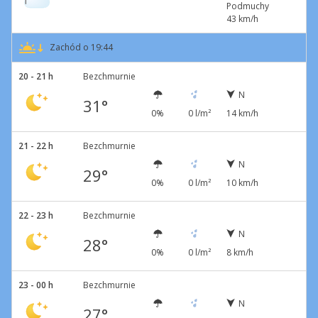
Podmuchy
43 km/h
Zachód o 19:44
20 - 21 h
Bezchmurnie
N
31°
0%
0 l/m²
14 km/h
21 - 22 h
Bezchmurnie
N
29°
0%
0 l/m²
10 km/h
22 - 23 h
Bezchmurnie
N
28°
0%
0 l/m²
8 km/h
23 - 00 h
Bezchmurnie
N
27°