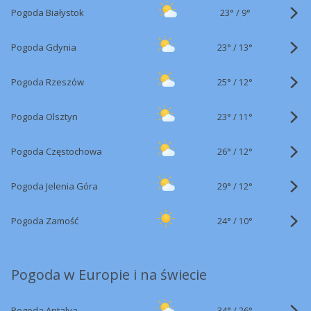
23°
/
Pogoda Białystok
9°
23°
/
Pogoda Gdynia
13°
25°
/
Pogoda Rzeszów
12°
23°
/
Pogoda Olsztyn
11°
26°
/
Pogoda Częstochowa
12°
29°
/
Pogoda Jelenia Góra
12°
24°
/
Pogoda Zamość
10°
Pogoda w Europie i na świecie
34°
/
Pogoda Antalya
26°