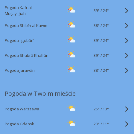
Pogoda Kafr al
39°
/
24°
Muşayliḩah
38°
/
Pogoda Shibīn al Kawm
24°
39°
/
Pogoda Işţubārī
24°
39°
/
Pogoda Shubrā Khalfūn
24°
38°
/
Pogoda Jarawān
24°
Pogoda w Twoim mieście
25°
/
Pogoda Warszawa
13°
23°
/
Pogoda Gdańsk
11°