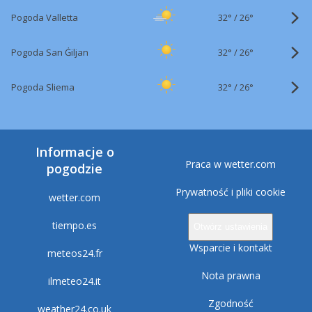
32°
/
Pogoda Valletta
26°
32°
/
Pogoda San Ġiljan
26°
32°
/
Pogoda Sliema
26°
Informacje o
Praca w wetter.com
pogodzie
Prywatność i pliki cookie
wetter.com
tiempo.es
Otwórz ustawienia
Wsparcie i kontakt
meteos24.fr
Nota prawna
ilmeteo24.it
Zgodność
weather24.co.uk