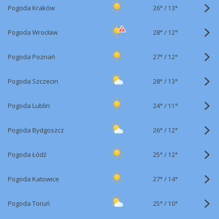
26°
/
Pogoda Kraków
13°
28°
/
Pogoda Wrocław
12°
27°
/
Pogoda Poznań
12°
28°
/
Pogoda Szczecin
13°
24°
/
Pogoda Lublin
11°
26°
/
Pogoda Bydgoszcz
12°
25°
/
Pogoda Łódź
12°
27°
/
Pogoda Katowice
14°
25°
/
Pogoda Toruń
10°