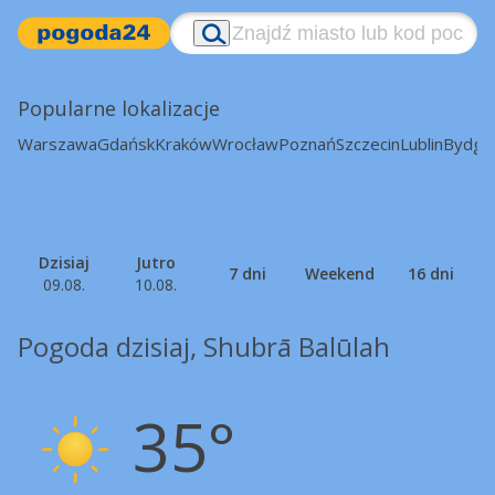
Popularne lokalizacje
Warszawa
Gdańsk
Kraków
Wrocław
Poznań
Szczecin
Lublin
Bydgo
Dzisiaj
Jutro
7 dni
Weekend
16 dni
09.08.
10.08.
Pogoda dzisiaj, Shubrā Balūlah
35°