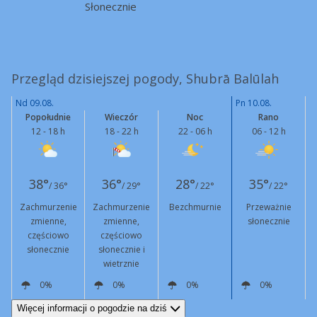
Słonecznie
Przegląd dzisiejszej pogody, Shubrā Balūlah
Nd 09.08.
Pn 10.08.
Popołudnie
Wieczór
Noc
Rano
12 - 18 h
18 - 22 h
22 - 06 h
06 - 12 h
38°
36°
28°
35°
/ 36°
/ 29°
/ 22°
/ 22°
Zachmurzenie
Zachmurzenie
Bezchmurnie
Przeważnie
zmienne,
zmienne,
słonecznie
częściowo
częściowo
słonecznie
słonecznie i
wietrznie
0%
0%
0%
0%
NW
9 km/h
N
12 km/h
Podmuchy
43 km/h
N
5 km/h
N
2 km/h
Więcej informacji o pogodzie na dziś