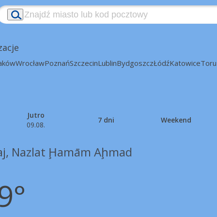
zacje
aków
Wrocław
Poznań
Szczecin
Lublin
Bydgoszcz
Łódź
Katowice
Toru
Jutro
7 dni
Weekend
09.08.
iaj, Nazlat Ḩamām Aḩmad
9°