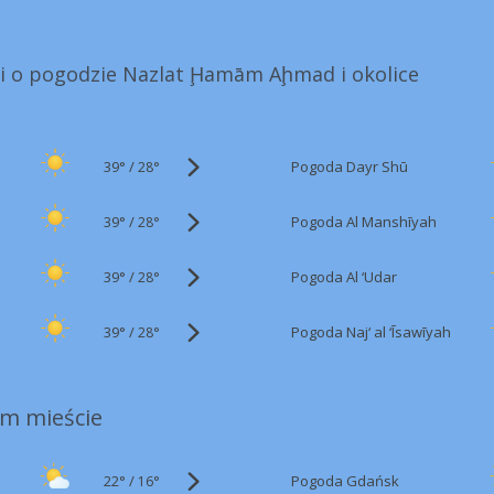
ji o pogodzie Nazlat Ḩamām Aḩmad i okolice
39°
/
Pogoda Dayr Shū
28°
39°
/
Pogoda Al Manshīyah
28°
39°
/
Pogoda Al ‘Udar
28°
39°
/
Pogoda Naj‘ al ‘Īsawīyah
28°
m mieście
22°
/
Pogoda Gdańsk
16°