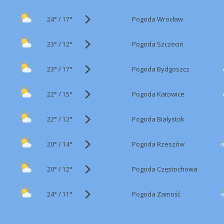
24°
/
Pogoda Wrocław
17°
23°
/
Pogoda Szczecin
12°
23°
/
Pogoda Bydgoszcz
17°
22°
/
Pogoda Katowice
15°
22°
/
Pogoda Białystok
12°
20°
/
Pogoda Rzeszów
14°
20°
/
Pogoda Częstochowa
12°
24°
/
Pogoda Zamość
11°