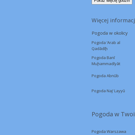
Pokaż więcej godzin
Więcej informac
Pogoda w okolicy
Pogoda ‘Arab al
Qadādīḩ
Pogoda Banī
Muḩammadīyāt
Pogoda Abnūb
Pogoda Naj‘ Layyū
Pogoda w Twoi
Pogoda Warszawa