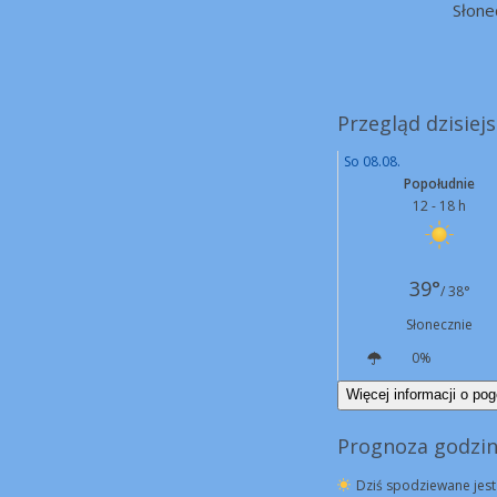
Słone
Przegląd dzisie
So 08.08.
Popołudnie
12 - 18 h
39°
/ 38°
Słonecznie
0%
NW
21 km/h
Więcej informacji o pog
Prognoza godzi
Dziś spodziewane jest