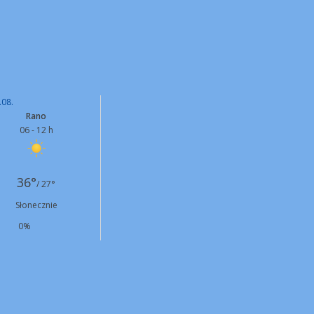
.08.
Rano
06 - 12 h
36°
/ 27°
Słonecznie
0%
NW
16 km/h