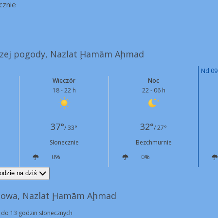
cznie
jszej pogody, Nazlat Ḩamām Aḩmad
Nd 09
Wieczór
Noc
18 - 22 h
22 - 06 h
37°
32°
/ 33°
/ 27°
Słonecznie
Bezchmurnie
0%
0%
NW
15 km/h
N
16 km/h
odzie na dziś
nowa, Nazlat Ḩamām Aḩmad
 do 13 godzin słonecznych