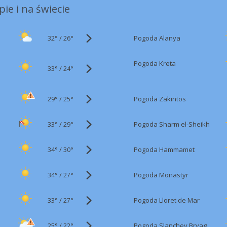
ie i na świecie
32°
/
Pogoda Alanya
26°
Pogoda Kreta
33°
/
24°
29°
/
Pogoda Zakintos
25°
33°
/
Pogoda Sharm el-Sheikh
29°
34°
/
Pogoda Hammamet
30°
34°
/
Pogoda Monastyr
27°
33°
/
Pogoda Lloret de Mar
27°
25°
/
Pogoda Slanchev Bryag
22°