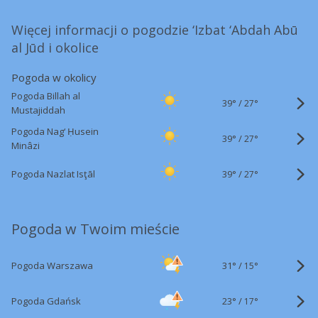
Więcej informacji o pogodzie ‘Izbat ‘Abdah Abū
al Jūd i okolice
Pogoda w okolicy
Pogoda Billah al
39°
/
27°
Mustajiddah
Pogoda Nag‘ Ḥusein
39°
/
27°
Minâzi
39°
/
Pogoda Nazlat Isţāl
27°
Pogoda w Twoim mieście
31°
/
Pogoda Warszawa
15°
23°
/
Pogoda Gdańsk
17°