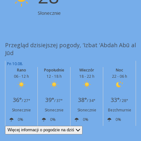
Słonecznie
Przegląd dzisiejszej pogody, ‘Izbat ‘Abdah Abū al
Jūd
Pn 10.08.
Rano
Popołudnie
Wieczór
Noc
06 - 12 h
12 - 18 h
18 - 22 h
22 - 06 h
36°
39°
38°
33°
/ 27°
/ 37°
/ 34°
/ 28°
Słonecznie
Słonecznie
Słonecznie
Bezchmurnie
0%
0%
0%
0%
N
11 km/h
NW
13 km/h
NW
11 km/h
N
13 km/h
Więcej informacji o pogodzie na dziś