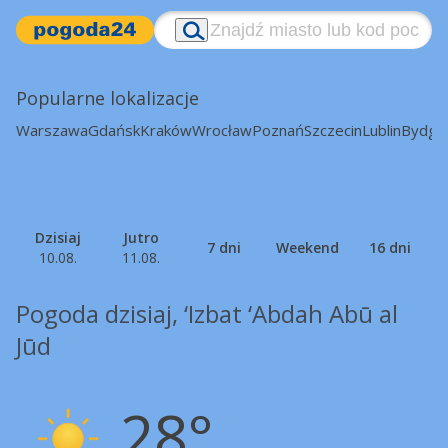
Popularne lokalizacje
Warszawa
Gdańsk
Kraków
Wrocław
Poznań
Szczecin
Lublin
Bydgo
Dzisiaj
Jutro
7 dni
Weekend
16 dni
10.08.
11.08.
Pogoda dzisiaj, ‘Izbat ‘Abdah Abū al
Jūd
28°