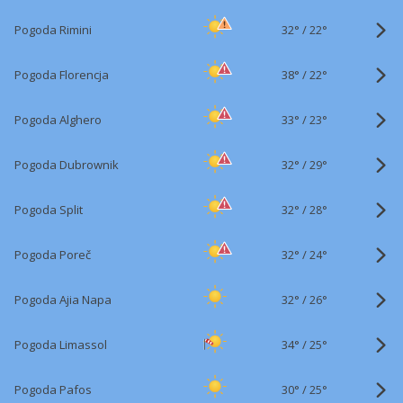
32°
/
Pogoda Rimini
22°
38°
/
Pogoda Florencja
22°
33°
/
Pogoda Alghero
23°
32°
/
Pogoda Dubrownik
29°
32°
/
Pogoda Split
28°
32°
/
Pogoda Poreč
24°
32°
/
Pogoda Ajia Napa
26°
34°
/
Pogoda Limassol
25°
30°
/
Pogoda Pafos
25°