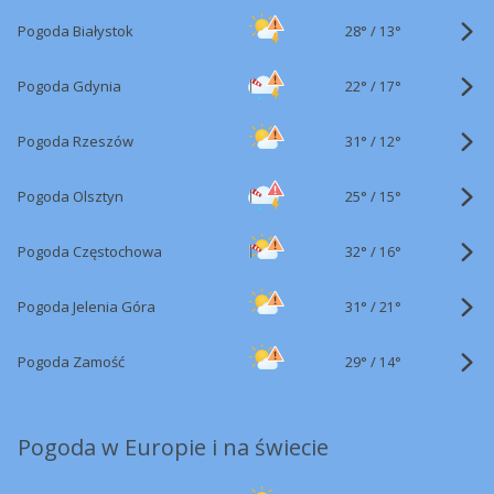
28°
/
Pogoda Białystok
13°
22°
/
Pogoda Gdynia
17°
31°
/
Pogoda Rzeszów
12°
25°
/
Pogoda Olsztyn
15°
32°
/
Pogoda Częstochowa
16°
31°
/
Pogoda Jelenia Góra
21°
29°
/
Pogoda Zamość
14°
Pogoda w Europie i na świecie