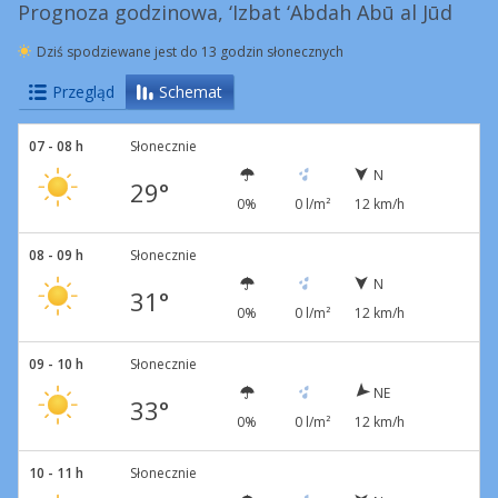
Prognoza godzinowa, ‘Izbat ‘Abdah Abū al Jūd
Dziś spodziewane jest do 13 godzin słonecznych
Przegląd
Schemat
07 - 08 h
Słonecznie
N
29°
0%
0 l/m²
12 km/h
08 - 09 h
Słonecznie
N
31°
0%
0 l/m²
12 km/h
09 - 10 h
Słonecznie
NE
33°
0%
0 l/m²
12 km/h
10 - 11 h
Słonecznie