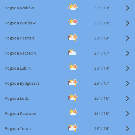
33°
/
Pogoda Kraków
13°
33°
/
Pogoda Wrocław
18°
30°
/
Pogoda Poznań
19°
27°
/
Pogoda Szczecin
17°
30°
/
Pogoda Lublin
14°
29°
/
Pogoda Bydgoszcz
17°
32°
/
Pogoda Łódź
16°
33°
/
Pogoda Katowice
16°
28°
/
Pogoda Toruń
16°