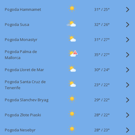
31°
/
Pogoda Hammamet
25°
32°
/
Pogoda Susa
26°
31°
/
Pogoda Monastyr
27°
Pogoda Palma de
35°
/
27°
Mallorca
30°
/
Pogoda Lloret de Mar
24°
Pogoda Santa Cruz de
23°
/
22°
Tenerife
29°
/
Pogoda Slanchev Bryag
22°
28°
/
Pogoda Złote Piaski
22°
28°
/
Pogoda Nesebyr
23°