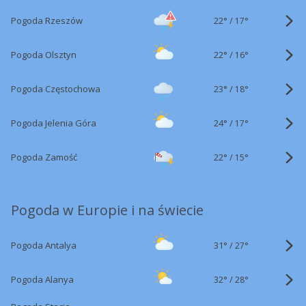
22°
/
Pogoda Rzeszów
17°
22°
/
Pogoda Olsztyn
16°
23°
/
Pogoda Częstochowa
18°
24°
/
Pogoda Jelenia Góra
17°
22°
/
Pogoda Zamość
15°
Pogoda w Europie i na świecie
31°
/
Pogoda Antalya
27°
32°
/
Pogoda Alanya
28°