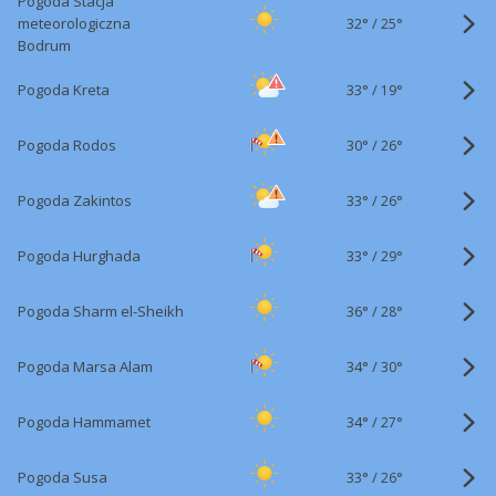
Pogoda Stacja
32°
/
meteorologiczna
25°
Bodrum
33°
/
Pogoda Kreta
19°
30°
/
Pogoda Rodos
26°
33°
/
Pogoda Zakintos
26°
33°
/
Pogoda Hurghada
29°
36°
/
Pogoda Sharm el-Sheikh
28°
34°
/
Pogoda Marsa Alam
30°
34°
/
Pogoda Hammamet
27°
33°
/
Pogoda Susa
26°