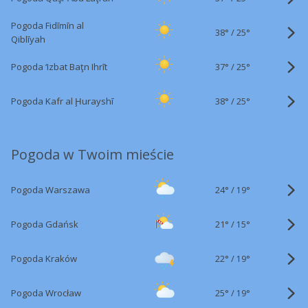
Pogoda Fidīmīn al
38°
/
25°
Qiblīyah
37°
/
Pogoda ‘Izbat Baţn Ihrīt
25°
38°
/
Pogoda Kafr al Ḩurayshī
25°
Pogoda w Twoim mieście
24°
/
Pogoda Warszawa
19°
21°
/
Pogoda Gdańsk
15°
22°
/
Pogoda Kraków
19°
25°
/
Pogoda Wrocław
19°