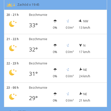
Zachód o 19:45
20 - 21 h
Bezchmurnie
NW
33°
0%
0 l/m²
13 km/h
21 - 22 h
Bezchmurnie
N
32°
0%
0 l/m²
17 km/h
22 - 23 h
Bezchmurnie
NE
31°
0%
0 l/m²
24 km/h
23 - 00 h
Bezchmurnie
NE
29°
0%
0 l/m²
21 km/h