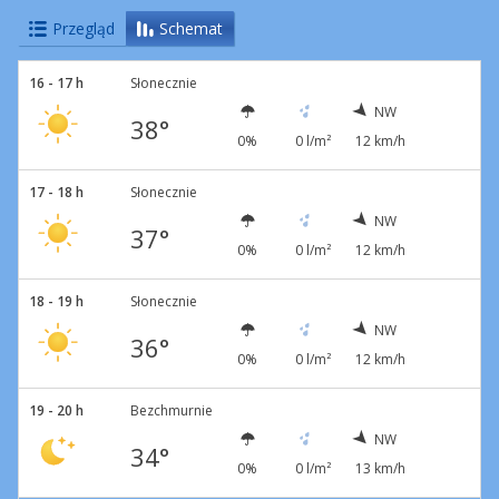
Przegląd
Schemat
16 - 17 h
Słonecznie
NW
38°
0%
0 l/m²
12 km/h
17 - 18 h
Słonecznie
NW
37°
0%
0 l/m²
12 km/h
18 - 19 h
Słonecznie
NW
36°
0%
0 l/m²
12 km/h
19 - 20 h
Bezchmurnie
NW
34°
0%
0 l/m²
13 km/h