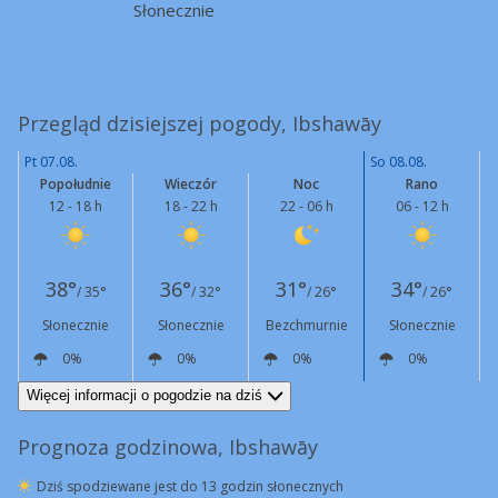
Słonecznie
Przegląd dzisiejszej pogody, Ibshawāy
Pt 07.08.
So 08.08.
Popołudnie
Wieczór
Noc
Rano
12 - 18 h
18 - 22 h
22 - 06 h
06 - 12 h
38°
36°
31°
34°
/ 35°
/ 32°
/ 26°
/ 26°
Słonecznie
Słonecznie
Bezchmurnie
Słonecznie
0%
0%
0%
0%
NW
11 km/h
NW
14 km/h
N
14 km/h
N
12 km/h
Więcej informacji o pogodzie na dziś
Prognoza godzinowa, Ibshawāy
Dziś spodziewane jest do 13 godzin słonecznych