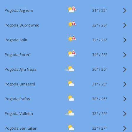
31°
/
Pogoda Alghero
25°
32°
/
Pogoda Dubrownik
28°
32°
/
Pogoda Split
28°
34°
/
Pogoda Poreč
26°
30°
/
Pogoda Ajia Napa
26°
31°
/
Pogoda Limassol
25°
30°
/
Pogoda Pafos
25°
32°
/
Pogoda Valletta
26°
32°
/
Pogoda San Ġiljan
27°