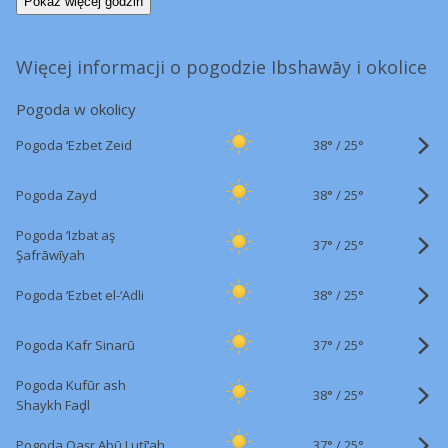
Pokaż więcej godzin
Więcej informacji o pogodzie Ibshawāy i okolice
Pogoda w okolicy
38°
/
Pogoda ‘Ezbet Zeid
25°
38°
/
Pogoda Zayd
25°
Pogoda ‘Izbat aş
37°
/
25°
Şafrāwīyah
38°
/
Pogoda ‘Ezbet el-‘Adli
25°
37°
/
Pogoda Kafr Sinarū
25°
Pogoda Kufūr ash
38°
/
25°
Shaykh Faḑl
37°
/
Pogoda Qaşr Abū Luţī‘ah
25°