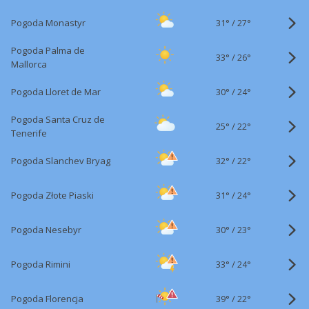
31°
/
Pogoda Monastyr
27°
Pogoda Palma de
33°
/
26°
Mallorca
30°
/
Pogoda Lloret de Mar
24°
Pogoda Santa Cruz de
25°
/
22°
Tenerife
32°
/
Pogoda Slanchev Bryag
22°
31°
/
Pogoda Złote Piaski
24°
30°
/
Pogoda Nesebyr
23°
33°
/
Pogoda Rimini
24°
39°
/
Pogoda Florencja
22°